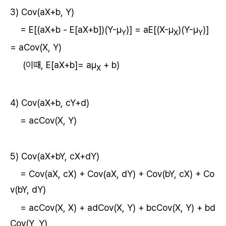
3) Cov(aX+b, Y)
= E[(aX+b - E[aX+b])(Y-μ
)] = aE[(X-μ
)(Y-μ
)]
Y
X
Y
= aCov(X, Y)
(이때, E[aX+b]= aμ
+ b)
X
4) Cov(aX+b, cY+d)
= acCov(X, Y)
5) Cov(aX+bY, cX+dY)
= Cov(aX, cX) + Cov(aX, dY) + Cov(bY, cX) + Co
v(bY, dY)
= acCov(X, X) + adCov(X, Y) + bcCov(X, Y) + bd
Cov(Y, Y)