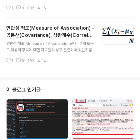
의 실수로 표현한 것 - 사건 : 발생 가능한 결과들의 집합,
1
0
2021. 4. 15.
표본공간의 부분 집합 - 단순사건 : 발생 가능한 결과들 중
하나만 발생한 사건 - 표본공간 : 일어날 수 있는 모든 가능
한 단순사건을 모아 집합으로 표시한 것 모든 원소를 포함
연관성 척도(Measure of Association) -
상호 배반 표본공간 일어날 수 있는 모든 가능한 단순사건
을 모아 집합으로 표시한 것 예시1) 동전을 1개 던지는 실
공분산(Covariance), 상관계수(Correlati
글 내용
험에 대한 표본공간 → {앞면, 뒷면} 예시2) 전구의 수명시
on Coefficient)
연관성 척도(Measure of Association)란? - 2개 또는
간에 대한 표본공간 → { t | t ≥ 0, t : 실수 } 사건(event)
그 이상의 항목에 대한 자료들이 상호 관련되어 있는지를
표본 공간 S의 임의의 부분집합 전통적 접근, 상대적 비율
나타내는 척도 - 선형 관계(Linear relationship)에 대한
접근, 주관적 접근으로 보는 ..
1
0
2021. 4. 14.
연관성 척도에는 공분산(Covariance), 상관계수(Correl
ation Coefficient)가 있음 공분산(Covariacne) - 두
변수 (X, Y)가 자기 평균으로부터 떨어진 값을 서로 곱한
후, 모두 합하여 모집단에서는 N, 표본에서는 n-1로 나눈
값 모집단 공분산 표본 공분산 - 두 변수가 어느 방향(부호,
이 블로그 인기글
sign)으로 얼마나 변동(크기, magnitude)하는 지를 나타
냄 공분산 속성 x와 y는 양의 선형관계 x와 y는 음의 선형
관계 x와 y는 선형적 관계를 갖지 않음 상관계수(Cor..