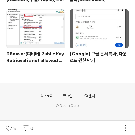
(Attribute), 도메인(Domain)
DBeaver(디비버) Public Key
[Google] 구글 문서 복사, 다운
Retrieval is not allowed 에
로드 권한 막기
러
의안내
티스토리
로그인
고객센터
© Daum Corp.
8
0