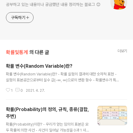
공부하고 있는 내용이나 궁금했던 내용 정리하는 블로그 😊
구독하기
더보기
확률및통계
의 다른 글
확률 변수(Random Variable)란?
글 내용
확률 변수(Random Variable)란? - 확률 실험의 결과에 대한 숫자적 표현 -
실험의 표본공간으로부터 실수 값(-∞, ∞)으로의 변환 함수 - 확률변수가 특정
실수 값을 가질 확률은 표본공간의 원소에 대한 확률로부터 유도됨 - 정의역(d
1
0
2021. 4. 27.
omain)이 표본공간이고 공역(codomain)이 실수값인 함수 - 확률변수는 대
문자로 표시 - Ex) X, Y, Z, ... - 확률변수가 취하는 값은 소문자로 표시 - Ex)
x, y, z, ... 확률변수의 종류 확률변수에는 이산형 확률변수와 연속형 확률변수
확률(Probability)의 정의, 규칙, 종류(결합,
가 있다. 이산형 (discrete) 유한개이거나 셀 수 있는 값을 갖는 확률 변수 ex)
박지성 선수가 한 경기에서 넣은 골수 연속형 (continuous) 무한개의 셀 수 없
주변)
글 내용
는 구간 또는 구간의 조..
확률(Probability)이란? - 우리가 얻는 임의의 표본은 모
두 확률에 의한 사건 - 사건이 일어날 가능성을 0과 1 사이