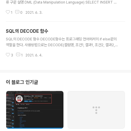
인스턴스 속성 속성값 엔터티(Entity) 업무에서 관리해야
류 구문 설명 DML (Data Manipulation Language) SELECT INSERT U
하는 데이터 집합을 의미한다. 개념, 사건, 장소 등의 명사
PDATE DELETE MERGE 테이블에 저장된 데이터를 조작(조회, 입력, 수정,
(Things)이... blog.naver.com https://m.blog.nav
1
0
2021. 6. 3.
삭제)하기 위한 구문 TCL (Transaction Control Language) COMMIT R
e..
OLLBACK SAVEPOINT DML문에 의한 데이터의 변경 사항을 데이터베이
스에 영구히 반영하거나 취소하기 위해 트랜잭션을 제어하는 구문 DDL (Data
SQL의 DECODE 함수
Definition Language) CREATE ALTER DROP RENAME TRUNCATE
글 내용
테이블, 인덱스와 같은 데이터베이스 오브젝트의 구조를 정의(생성, 변경, 삭제)
SQL의 DECODE 함수 DECODE함수는 프로그래밍 언어에서의 if else문의
하기 ..
역할을 한다. 사용방법으로는 DECODE(컬럼명, 조건1, 결과1, 조건2, 결과2,
조건3, 결과3, ....)와 같이 사용하면 된다. 예를들어 DECODE(연예인, '유재석',
3
1
2021. 6. 4.
'놀면뭐하니', '강호동', '아는형님','프로그램X')이라고 가정해보자. 이 예에서 D
ECODE함수는 연예인이 유재석이면 '놀면뭐하니'를 반환하고 강호동이라면
'아는형님'을 반환하며 유재석과 강호동이 아닌 연예인은 '프로그램X'를 반환한
다. DECODE(컬럼명, 조건1, 결과1, 조건2, 결과2, 조건3, 결과3, ....) # exam
ple DECODE(연예인, '유재석', '놀면뭐하니', '강호동', '아는형님','프로그램X')
이 블로그 인기글
https..