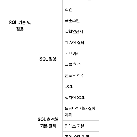
조인
표준조인
SQL 기본 및
활용
집합연산자
계층형 질의
서브쿼리
SQL 활용
그룹 함수
윈도우 함수
DCL
절차형 SQL
옵티마이저와 실행
계획
SQL 최적화
기본 원리
인덱스 기본
조인 수행 원리