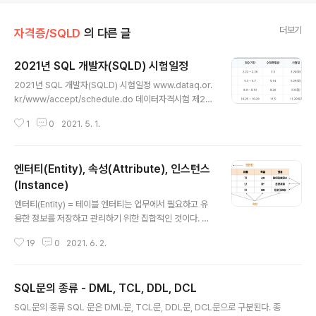
더보기
자격증/SQLD
의 다른 글
2021년 SQL 개발자(SQLD) 시험일정
글 내용
2021년 SQL 개발자(SQLD) 시험일정 www.dataq.or.
kr/www/accept/schedule.do 데이터자격시험 제23
회 데이터분석 전문가(필기) 제31회 데이터분석 준전문가
1
0
2021. 5. 1.
10.11 ~ 10.15 10.22 11.6(토) 12.3 - www.dataq.or.k
r
엔터티(Entity), 속성(Attribute), 인스턴스
(Instance)
글 내용
엔터티(Entity) = 테이블 엔터티는 업무에서 필요하고 유
용한 정보를 저장하고 관리하기 위한 집합적인 것이다. 개
념, 사건, 장소 등의 명사(Things)이다. 속성(Attribute)
19
0
2021. 6. 2.
= 컬럼 속성은 업무에서 필요로 하는 인스턴스로 의미상
더 이상 분리되지 않는 최소의 데이터 단위이다. 인스턴스(I
nstance) = 행 인스턴스는 데이터베이스에 저장된 데이
SQL문의 종류 - DML, TCL, DDL, DCL
터 내용의 전체 집합을 의미한다. https://m.blog.naver.
글 내용
com/clsrnclsrn95/222069240916 [SQLD] 엔터티
SQL문의 종류 SQL 문은 DML문, TCL문, DDL문, DCL문으로 구분된다. 종