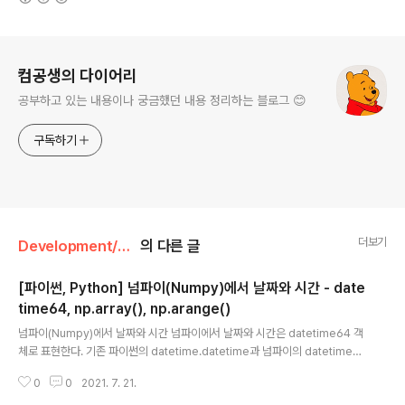
로그 정보
컴공생의 다이어리
공부하고 있는 내용이나 궁금했던 내용 정리하는 블로그 😊
구독하기
더보기
Development/Python & Django
의 다른 글
[파이썬, Python] 넘파이(Numpy)에서 날짜와 시간 - date
time64, np.array(), np.arange()
글 내용
넘파이(Numpy)에서 날짜와 시간 넘파이에서 날짜와 시간은 datetime64 객
체로 표현한다. 기존 파이썬의 datetime.datetime과 넘파이의 datetime6
4의 차이점은 시간 단위이다. datetime.datetime은 시간을 마이크로초(10-
0
0
2021. 7. 21.
6)단위까지 관리하며, 넘파이의 datetime64는 아토초(10-18)단위까지 관리