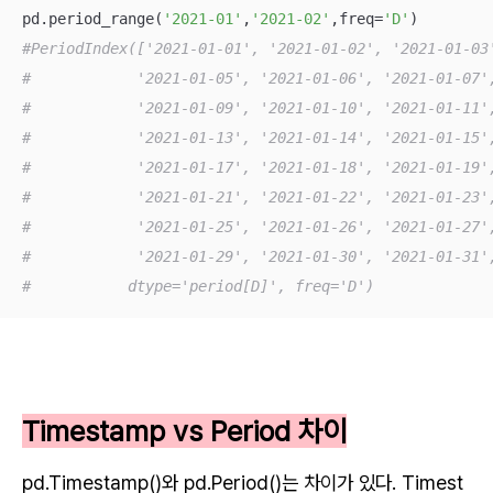
pd.period_range(
'2021-01'
,
'2021-02'
,freq=
'D'
#PeriodIndex(['2021-01-01', '2021-01-02', '2021-01-03
#            '2021-01-05', '2021-01-06', '2021-01-07'
#            '2021-01-09', '2021-01-10', '2021-01-11'
#            '2021-01-13', '2021-01-14', '2021-01-15'
#            '2021-01-17', '2021-01-18', '2021-01-19'
#            '2021-01-21', '2021-01-22', '2021-01-23'
#            '2021-01-25', '2021-01-26', '2021-01-27'
#            '2021-01-29', '2021-01-30', '2021-01-31'
#           dtype='period[D]', freq='D')
Timestamp vs Period 차이
pd.Timestamp()와 pd.Period()는 차이가 있다. Timest