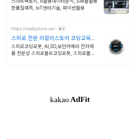
스마트팩토리, R활용데이터분석, SW를활용
한품질예측, IoT센터기술, 파이썬활용
https://reallystore.net
광고
스피로 전문 리얼리스토어 코딩교육을
쉽고 재밌게
스피로코딩로봇, AI,3D,보안카메라 전자제
품 전문샵 스피로볼트코딩로봇, 스피로볼트
파워팩, 스피로미니등 스피로 전문몰