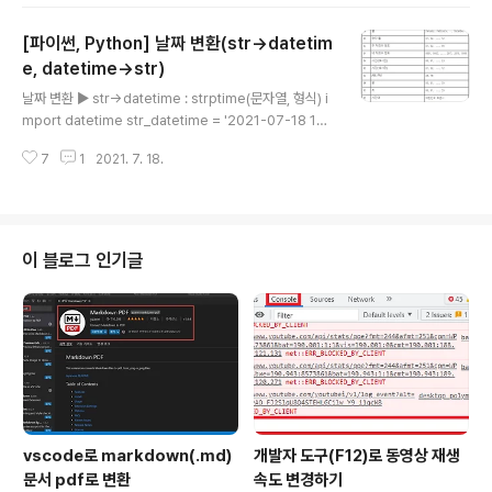
한다. 날짜와 시간 생성 넘파이로 날짜를 생성하는 방법에 대해 알아보자. 방법
1) 아래와 같이 문자열 형식으로 전달해서 생성하는 방법 import numpy as
[파이썬, Python] 날짜 변환(str→datetim
np np.datetime64('2021-12-21') * 문자열의 형식은 위와 같이 꼭 써줘야
한다. np.datetime64('2021 12 21') 혹은 np.datetime64('2021.12.2
e, datetime→str)
글 내용
1'..
날짜 변환 ▶ str→datetime : strptime(문자열, 형식) i
mport datetime str_datetime = '2021-07-18 12:
15:33' format = '%Y-%m-%d %H:%M:%S' dt_dat
7
1
2021. 7. 18.
etime = datetime.datetime.strptime(datetime_st
r,format) 형식은 문자열에서 어떻게 문자가 구성된 것인
지에 대한 정보이다. 이 정보를 strptime에 넘겨주어 무엇
이 년이고, 월인지... 등을 알게 한다. ▶ datetime→str :
strftime(datetime형 변수, 형식) import datetime dt
이 블로그 인기글
_datetime = datetime.datetime.now() //문자열로
변환 format = '%Y-%m-%d' st..
vscode로 markdown(.md)
개발자 도구(F12)로 동영상 재생
문서 pdf로 변환
속도 변경하기