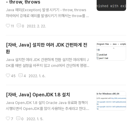
- throw, throws
글 내용
Java 예외(Exception) 발생 시키기 - throw, throws
자바에서 강제로 예외를 발생시키기 위해서는 throw를 사
용하면 된다. 아래 예시에서는 강제로 Exception을 발생
11
0
2022. 2. 22.
시키면 catch문에서 예외를 잡고 Exception에 대한 메
시지를 출력한다. try { // throw로 강제 예외 발생 throw
new Exception("강제 예외 발생!!!"); } catch (Excepti
[자바, Java] 설치한 여러 JDK 간편하게 전
on e) { System.out.println("err_msg : " + e.getM
essage()); e.printStackTrace(); } 이번에는 throw와
환
글 내용
throws의 차이와 그 예에 대해 정리하고자 한다. throw
Java 설치한 여러 JDK 간편하게 전환 설치한 여러개의 J
와 throws는 둘 다 Exception을 발생시킨다는 공통점은
DK를 매번 설정을 바꾸지 않고 cmd에서 간단하게 명령어
가지..
를 입력해 변경해주는 방법에 대해 정리하고자 한다. 이때,
45
4
2022. 1. 6.
기본적으로 자바 환경변수가 기본적으로 설정되어 있어야
한다. 자바 환경 변수 설정 내 PC 우 클릭> 속성 > 고급 시
스템 설정 > 환경 변수로 이동 시스템 변수 새로 만들기 변
[자바, Java] OpenJDK 1.8 설치
수 이름 : JAVA_HOME, 변수 값 : 다운로드받은 Open-
글 내용
JDK 경로 입력 후 확인버튼 클릭 ( ex : C:\Program Fil
Java OpenJDK 1.8 설치 Oracle Java 유료화 정책이
es\Java\openjdk-1.8 ) Path 시스템 변수 편집 새로만
시행되면서 OpenJDK를 많이 사용하는 추세라고 한다.
들기 > %JAVA_HOME%\bin 입력 > 확인 버튼 클릭 환
오늘은 OpenJDK 1.8버전을 설치하는 과정에 대해 정리
경 변수창의 확인 버튼을 누른 후 시스템 창을 닫는다. 자바
7
0
2022. 1. 5.
하고자 한다. 우선 아래 Github로 들어가자 마자 나오는 R
버전 변경을 위한 스크..
EADME.md를 읽어서 자신의 운영체제에 맞는 파일을 다