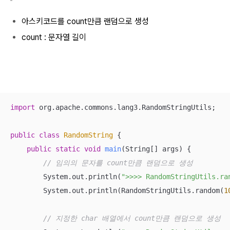
아스키코드를 count만큼 랜덤으로 생성
count : 문자열 길이
import
 org.apache.commons.lang3.RandomStringUtils;

public
class
RandomString
{

public
static
void
main
(String[] args)
{

// 임의의 문자를 count만큼 랜덤으로 생성
        System.out.println(
">>>> RandomStringUtils.ra
        System.out.println(RandomStringUtils.random(
1
// 지정한 char 배열에서 count만큼 랜덤으로 생성