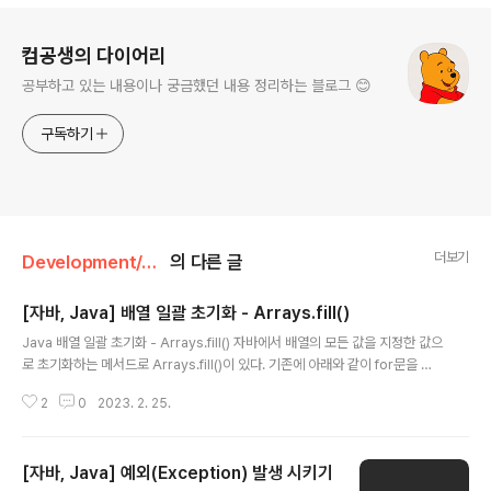
로그 정보
컴공생의 다이어리
공부하고 있는 내용이나 궁금했던 내용 정리하는 블로그 😊
구독하기
더보기
Development/Java
의 다른 글
[자바, Java] 배열 일괄 초기화 - Arrays.fill()
글 내용
Java 배열 일괄 초기화 - Arrays.fill() 자바에서 배열의 모든 값을 지정한 값으
로 초기화하는 메서드로 Arrays.fill()이 있다. 기존에 아래와 같이 for문을 사
용해서 배열의 값을 초기화하지 않고도 간편하게 배열의 값을 초기화할 수 있
2
0
2023. 2. 25.
다. int arr[] = new int[10]; for (int i = 0; i < arr.length; i++) { arr[i] = -
1; } 1차원 배열 초기화 Arrays.fill(배열 변수, 초기화할 값) 의 인자를 넣어서
초기화하면 된다. 예시는 아래와 같다. import java.util.Arrays; public clas
[자바, Java] 예외(Exception) 발생 시키기
s ArrayFill { public static void main(String[] args) { int arr[] = ..