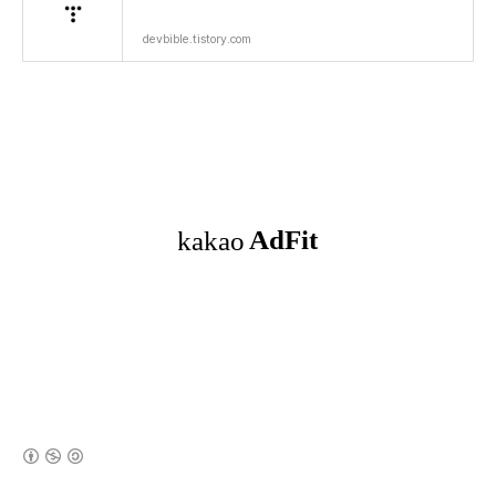
devbible.tistory.com
(새창열림)