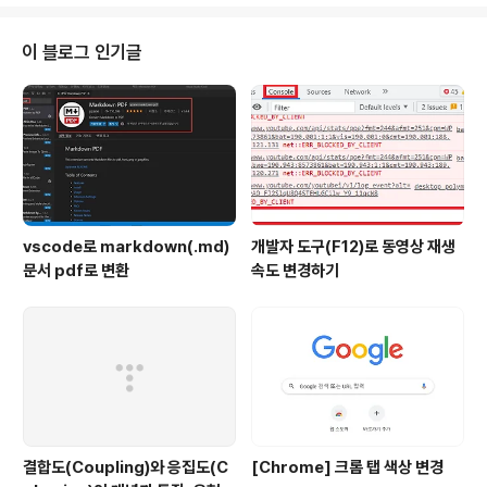
운로드 받으면 된다. GitHub - ojdkbuild/ojdkbuild: C
ommunity builds using source code from Open
JDK project Community builds using source co
이 블로그 인기글
de from OpenJDK project - GitHub - ojdkbuild/
ojdkbuild: Community builds using source code
from ..
vscode로 markdown(.md)
개발자 도구(F12)로 동영상 재생
문서 pdf로 변환
속도 변경하기
결합도(Coupling)와 응집도(C
[Chrome] 크롬 탭 색상 변경