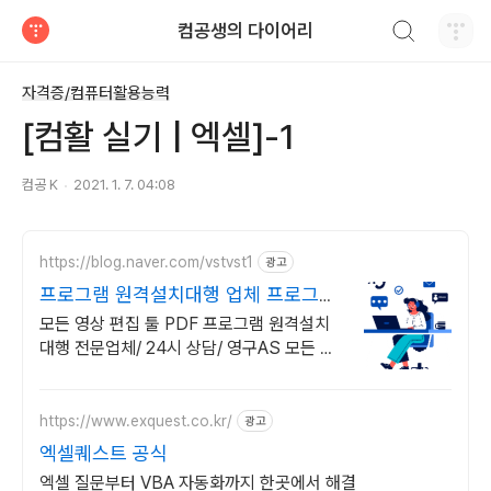
검색하기
컴공생의 다이어리
티스토리
자격증/컴퓨터활용능력
[컴활 실기 | 엑셀]-1
컴공 K
2021. 1. 7. 04:08
https://blog.naver.com/vstvst1
광고
프로그램 원격설치대행 업체 프로그램
원격설치대행 전문
모든 영상 편집 툴 PDF 프로그램 원격설치
대행 전문업체/ 24시 상담/ 영구AS 모든 영
상 편집 툴 PDF 프로그램 원격설치대행 전
문업체/ 24시 상담/ 영구AS
https://www.exquest.co.kr/
광고
엑셀퀘스트 공식
엑셀 질문부터 VBA 자동화까지 한곳에서 해결