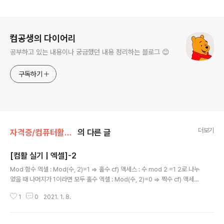
로그 정보
컴공생의 다이어리
공부하고 있는 내용이나 궁금했던 내용 정리하는 블로그 😊
구독하기
더보기
자격증/컴퓨터활용능력
의 다른 글
[컴활 실기 | 엑셀]-2
글 내용
Mod 함수 엑셀 : Mod(수, 2)=1 => 홀수 cf) 액세스 : 수 mod 2 =1 2로 나누
었을 때 나머지가 1이라면 모두 홀수 엑셀 : Mod(수, 2)=0 => 짝수 cf) 액세스
: 수 mod 2 =0 2로 나누었을 때 나머지가 0이라면 모두 짝수 배열수식 사용법
1
0
2021. 1. 8.
=계산함수(IF(조건,계산범위)) =계산함수((조건)*(계산범위)) 조건이 and일
때는 (조건1)*(조건2) 조건이 or일 때는 (조건1)+(조건2) 개수를 구할 땐 계산
범위를 1로 주면 된다. 콤보(목록)상자에 목록값을 입력하는 법 개체명.Additio