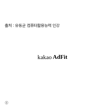
출처 : 유동균 컴퓨터활용능력 인강
(새창열림)