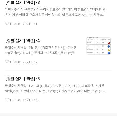
[컴활 실기 | 엑셀]-3
n "국어" 개체명.Addition "영어" 개체명.Addition "수학" 개체명.Rowsour
글 내용
ce = "A1:A5" 입력행의 위치 구하는 식 입력행=range("표의 첫셀"..
일반식/논리식 구분 일반식 논리식 필드명이 일치해야 함 필드명이 일치하면 안
됨 식에 첫 행의 셀 주소가 없음 식에 첫 행의 셀 주소가 포함 And, or 사용불가
And, or 사용가능 배열수식 사용법 =계산함수(IF(조건,계산범위)) =계산함수
1
0
2021. 1. 11.
((조건)*(계산범위)) 조건이 and일 때는 (조건1)*(조건2) 조건이 or일 때는 (조
건1)+(조건2) 개수를 구할 땐 계산 범위를 1로 주면 된다. Select case - 선택
Select case 개체명- Case is >= 1 (숫자일때) - Case else (이것도 저것
[컴활 실기 | 엑셀]-4
도 아닐때) - Case "사과" (문자일때) End select FORMAT - 형식설정 FO
글 내용
RMAT(값,"형식") 0 - 값이 없어도 0표시 # - 값이 없으면 아무 표시 없음 ..
배열수식 사용법 =계산함수(IF(조건,계산범위)) =계산함
수((조건)*(계산범위)) 조건이 and일 때는 (조건1)*(조건
2) 조건이 or일 때는 (조건1)+(조건2) 개수를 구할 땐 계
1
0
2021. 1. 12.
산 범위를 1로 주면 된다. 피벗테이블에서 면접과 어학의
표준편차를 계산하는 '편차'필드 추가시(계산필드 기능으
로) 표준편차 구하는 함수 stdev(면접, 어학) 사용자 지정
[컴활 실기 | 엑셀]-5
서식 적용 방법 양수; 음수; 0; 문자열 ex) #,###;-#,##
글 내용
#;"영";"연습" Msgbox - 메시지상자 출력 - 보통 버튼 하
배열수식 사용법 =LARGE(IF(조건,계산범위),번호) =LARGE((조건1)*(계산
나 있을 때 Msgbox "나올 메시지",단추옵션,"제목" - 보
범위),번호) 조건이 and일 때는 (조건1)*(조건2) 조건이 or일 때는 (조건1)+
통 버튼 2개이상 있을 때변수는 메시지 박스의 결과 값이
(조건2) 오늘 날짜와 시간 엑셀 엑세스, 프로시저 오늘 날짜 TODAY() DATE
저장되는 곳 변수=Msgbox("나올 메시지",단추옵션,"제
1
0
2021. 1. 13.
오늘 날짜와 시간 NOW() NOW 출처 : 유동균 컴퓨터활용능력 인강
목") 출처 : 유동균 컴퓨터활용..