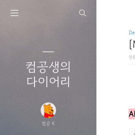
De
[
컴공
컴공생의
다이어리
A
컴공 K