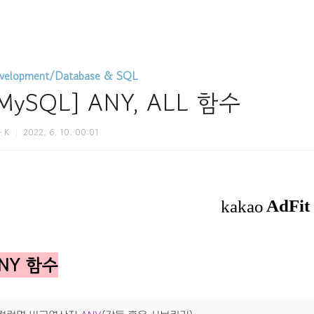
velopment/Database & SQL
MySQL] ANY, ALL 함수
 K
2022. 6. 10. 00:01
NY 함수