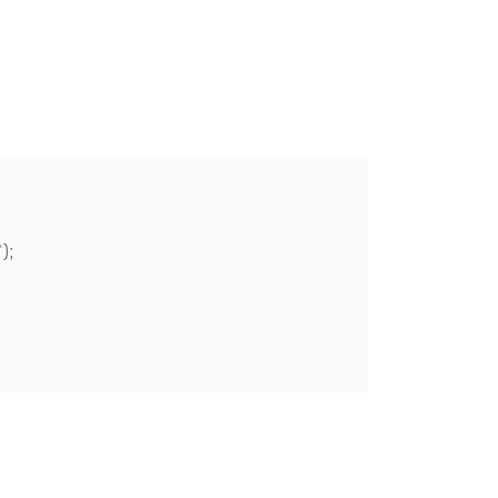
'
);
