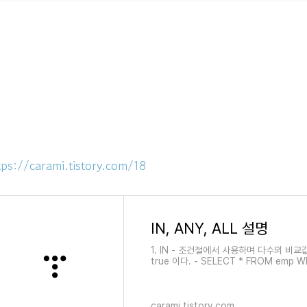
tps://carami.tistory.com/18
IN, ANY, ALL 설명
1. IN - 조건절에서 사용하며 다수의 비
true 이다. - SELECT * FROM emp WHER
OR sal = 3000 OR sal = 1250'..
carami.tistory.com