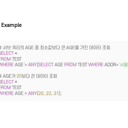
Example
SELECT
*
FROM
WHERE
 AGE 
>
ANY
(
SELECT
 AGE 
FROM
 TEST 
WHERE
 ADDR
=
'서울
# AGE가 
20
SELECT
*
FROM
WHERE
 AGE 
>
ANY
(
20
, 
22
, 
31
);