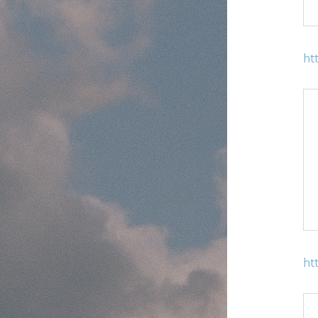
ht
ht