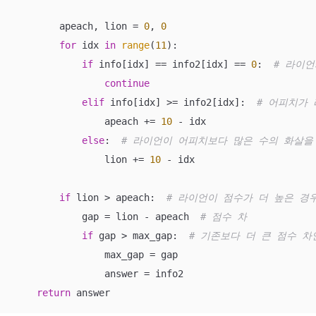
        apeach, lion = 
0
, 
0
for
 idx 
in
range
(
11
):

if
 info[idx] == info2[idx] == 
0
:  
# 라이
continue
elif
 info[idx] >= info2[idx]:  
# 어피치가
                apeach += 
10
 - idx

else
:  
# 라이언이 어피치보다 많은 수의 화살을
                lion += 
10
 - idx

if
 lion > apeach:  
# 라이언이 점수가 더 높은 경
            gap = lion - apeach  
# 점수 차
if
 gap > max_gap:  
# 기존보다 더 큰 점수 차
                max_gap = gap

                answer = info2

return
 answer