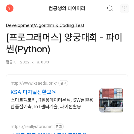
검색하기
컴공생의 다이어리
티스토리
Development/Algorithm & Coding Test
[프로그래머스] 양궁대회 - 파이
썬(Python)
컴공 K
2022. 7. 18. 00:01
http://www.ksaedu.or.kr
광고
KSA 디지털전환교육
스마트팩토리, R활용데이터분석, SW를활용
한품질예측, IoT센터기술, 파이썬활용
https://reallystore.net
광고