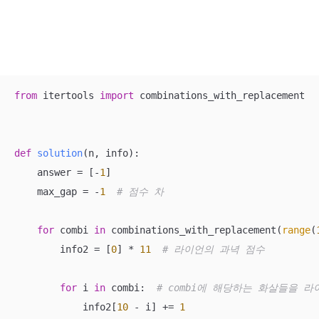
from
 itertools 
import
 combinations_with_replacement

def
solution
(
n, info
):
    answer = [-
1
]

    max_gap = -
1
# 점수 차
for
 combi 
in
 combinations_with_replacement(
range
(
        info2 = [
0
] * 
11
# 라이언의 과녁 점수
for
 i 
in
 combi:  
# combi에 해당하는 화살들을 
            info2[
10
 - i] += 
1