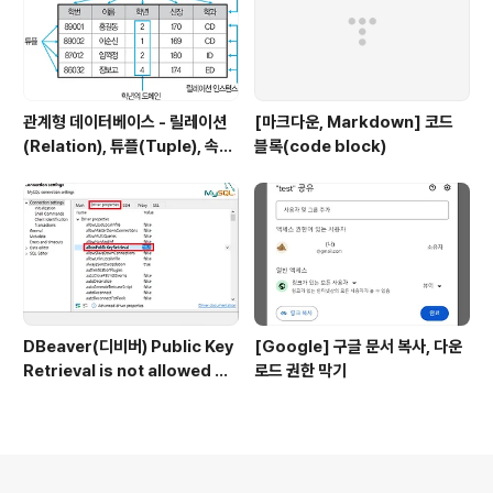
관계형 데이터베이스 - 릴레이션
[마크다운, Markdown] 코드
(Relation), 튜플(Tuple), 속성
블록(code block)
(Attribute), 도메인(Domain)
DBeaver(디비버) Public Key
[Google] 구글 문서 복사, 다운
Retrieval is not allowed 에
로드 권한 막기
러
의안내