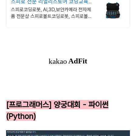
스피로 전문 리얼리스토어 코딩교육을
쉽고 재밌게
스피로코딩로봇, AI,3D,보안카메라 전자제
품 전문샵 스피로볼트코딩로봇, 스피로볼트
파워팩, 스피로미니등 스피로 전문몰
[프로그래머스] 양궁대회 - 파이썬
(Python)