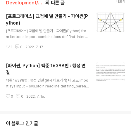
더보기
Development/Algorithm & Coding Test
의 다른 글
[프로그래머스] 교점에 별 만들기 - 파이썬(P
ython)
글 내용
[프로그래머스] 교점에 별 만들기 - 파이썬(Python) fro
m itertools import combinations def find_inters
ection_point(line1, line2): # 두 직선의 모든 좌표가 정
1
0
2022. 7. 17.
수인 교점 구하기 a, b, e = line1 # ax + by + e = 0 c,
d, f = line2 # cx + dy + f = 0 if a * d == b * c: # 기
울기가 일치하거나 평행인 경우 return x = (b * f - e *
[파이썬, Python] 백준 16398번 : 행성 연
d) / (a * d - b * c) y = (e * c - a * f) / (a * d - b * c)
if x == int(x) and y == int(y): # 교점이 정수라면 retur
결
글 내용
n (int(x), int(y)) def ..
백준 16398번 : 행성 연결 (문제 바로가기) 내 코드 impo
rt sys input = sys.stdin.readline def find_parent
(parent, x): # 부모 노드 찾기 if parent[x] != x: paren
0
0
2022. 7. 16.
t[x] = find_parent(parent, parent[x]) return pare
nt[x] def union(parent, a, b): # 집합 합치기 a = find
_parent(parent, a) b = find_parent(parent, b) if a
< b: parent[b] = a else: parent[a] = b n = int(inpu
t()) # 행성의 수 arr = [list(map(int, input().split())) fo
이 블로그 인기글
r _ in rang..