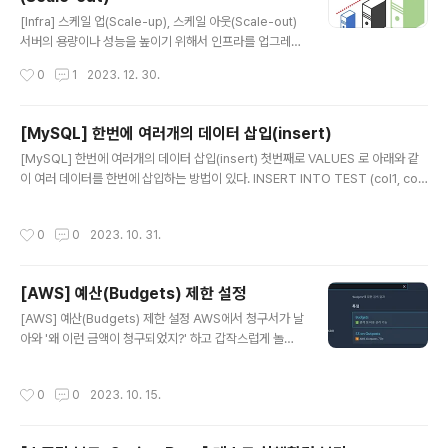
글 내용
[Infra] 스케일 업(Scale-up), 스케일 아웃(Scale-out)
서버의 용량이나 성능을 높이기 위해서 인프라를 업그레이
드 하는 방법으로 스케일 업과 스케일 아웃이 있다. 스케일
작성시간
0
1
2023. 12. 30.
업(Scale-up) 기존 서버의 사양을 업그레이드해 시스템
을 확장하는 것 추가적인 네트워크 연결없이 사양만 증강
하고 한 대의 서버를 관리하면 되기 때문에 비교적 간단 성
[MySQL] 한번에 여러개의 데이터 삽입(insert)
능 향상에 따른 비용부담이 큼 단일 서버이기 때문에 서버
글 내용
[MySQL] 한번에 여러개의 데이터 삽입(insert) 첫번째로 VALUES 로 아래와 같
교체시 다운타임 발생 및 장애 발생시 큰 타격 하드웨어적
이 여러 데이터를 한번에 삽입하는 방법이 있다. INSERT INTO TEST (col1, col
인 예) 성능이나 용량 증강을 목적으로 하나의 서버에 디스
2, ...) VALUES ('v1', 'v2', ...), ('v1', 'v2', ...), ... ('v1', 'v2', ...); 두번째로 SELECT
크를 추가하거나 CPU나 메모리를 업그레이드시키는 것
문을 활용하여 SELECT 된 결과를 삽입 방법이 있다. 여러 테이블의 결과를 단일 테
소프트웨어적인 예) AWS의 EC2 인스턴스 사양을 micro
작성시간
0
0
2023. 10. 31.
이블에 저장하거나 하나의 테이블의 일부 컬럼을 조회하여 저장하는 경우에 활용된
에서 small, small에서 medium 등으로 높이는 것 스케
다. INSERT INTO TEST SELECT * FROM TEMP WHERE 조건; SELECT IN
일..
TO TEST SELECT A, B, C, D FROM TEMP WHERE 조건;
[AWS] 예산(Budgets) 제한 설정
글 내용
[AWS] 예산(Budgets) 제한 설정 AWS에서 청구서가 날
아와 '왜 이런 금액이 청구되었지?' 하고 갑작스럽게 놀라
기 전에 미리 요금 폭탄을 예방할 수 있는 방법에 대해 소개
하고자 한다. 바로 AWS의 예산(Budgets) 설정 서비스이
작성시간
0
0
2023. 10. 15.
다. 우선 AWS console에서 Budgets를 검색 후 들어간
다. 아래와 같이 나오면 예산 생성 버튼을 클릭한다. 다음과
같이 예산 유형을 선택하면 된다. 프리티어 서비스로만 이