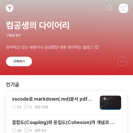
검색하기
티스토리
컴공생의 다이어리
구독자
97
공부하고 있는 내용이나 궁금했던 내용 정리하는 블로그 😊
구독하기
신고하기 레이어
열기
인기글
vscode로 markdown(.md)문서 pdf로
변환
24
0
조회
258
결합도(Coupling)와 응집도(Cohesion)의 개념과 특
징, 유형
28
0
조회
94