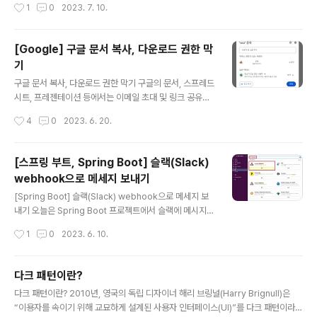
작성시간
1
0
2023. 7. 10.
확장프로그램이다. ColorZilla Advanced Eyedropp
er, Color Picker, Gradient Generator and other c
olorful goodies chrome.google.com 확장 프로그
[Google] 구글 문서 복사, 다운로드 권한 막
램을 설치한뒤 ColorZila 아이콘이 있다면 그것을 클릭하
기
거나 아니면 확장프로그램 목록의 ColorZila를 클릭한다.
글 내용
Page Color Picker Active를 클릭하고 스포이드가 나
구글 문서 복사, 다운로드 권한 막기 구글의 문서, 스프레드
오고 원하는 지점의 색상을 추출할 수 있다.
시트, 프레젠테이션 등에서는 이메일 초대 및 링크 공유를
통해 문서를 공유할 수 있다. 다운로드, 복사 등을 막기 위
작성시간
4
0
2023. 6. 20.
해서는 톱니바퀴 모양 아이콘을 클릭하고 '뷰어 및 댓글 작
성자에게 다운로드, 인쇄, 복사 옵션 표시'에 해당하는 체크
박스를 해제해주면 된다. 참고 공유 중지, 제한 또는 변경하
[스프링 부트, Spring Boot] 슬랙(Slack)
기 - 컴퓨터 - Google Docs 편집기 고객센터 파일을 공
webhook으로 메세지 보내기
유한 후 언제든지 공유를 중지할 수 있습니다. 파일을 공유
글 내용
한 다른 사용자가 파일을 변경하거나 공유할 수 있는지 여
[Spring Boot] 슬랙(Slack) webhook으로 메세지 보
부를 제어할 수도 있습니다. 파일 공유 중지하기 중요: 다른
내기 오늘은 Spring Boot 프로젝트에서 슬랙에 메시지를
사용 support.google.com
보내는 방법에 대해 정리하고자 한다. 본격적으로 들어가
작성시간
1
0
2023. 6. 10.
기 전 아래의 조건이 준비되어 있다는 가정을 하고 설명을
하려고 한다. 슬랙이 설치되어 있고 하나의 워크스페이스
에 들어가 있다. 스프링부트 프로젝트의 기본 설정이 되어
다크 패턴이란?
있다. 슬랙 설정 1. 슬랙 앱에서 webhook을 검색한 후 In
글 내용
다크 패턴이란? 2010년, 영국의 독립 디자이너 해리 브링널(Harry Brignull)은
coming WebHooks를 추가한다. 2. 추가 버튼 클릭 후
“이용자를 속이기 위해 교묘하게 설계된 사용자 인터페이스(UI)”를 다크 패턴이라고
어떤 채널에 포스트할지 선택을 한 후 수신 웹후크 통합 앱