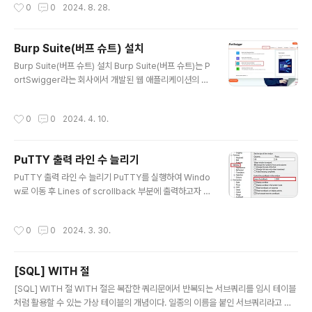
작성시간
0
0
2024. 8. 28.
우가 발생할 수 있다. 이로 인해 추가로 수정하고 커밋해야
하는 번거로움이 발생한다. 이런 불편함으로부터 워크플로
우를 재사용할 필요성에 대해 느꼈고 이 글에서 워크플로
Burp Suite(버프 슈트) 설치
우 재사용하는 방법에 대해 정리하고자 한다. workflow
글 내용
재사용을 적용해볼 example 워크플로우 재사용을 적
Burp Suite(버프 슈트) 설치 Burp Suite(버프 슈트)는 P
용해볼 예시는 다음과 같다. 같은 워크플로우에 client-ch
ortSwigger라는 회사에서 개발된 웹 애플리케이션의 침
eck와 admin-check job은 실행 조건과 작업 디렉토리
투 테스트에 사용되는 소프트웨어 보안 애플리케이션이다.
설정 값을 제외한 나머지 로직이 동일하다. 재사용..
클라이언트와 서버가 통신을 주고 받을 때 전달되는 패킷
작성시간
0
0
2024. 4. 10.
을 중간에 가로채서 확인할 수 있다. 이 글에서는 버프 슈트
의 설치 방법과 실행 방법에 대해 정리하고자 한다. 설치 방
법 1. PortSwigger(버프 슈트 제품 회사) 홈페이지에 접
PuTTY 출력 라인 수 늘리기
속한다. Web Application Security, Testing, & Sca
글 내용
nning - PortSwigger PortSwigger offers tools fo
PuTTY 출력 라인 수 늘리기 PuTTY를 실행하여 Windo
r web application security, testing, & scanning.
w로 이동 후 Lines of scrollback 부분에 출력하고자 하
Choose from a range..
는 라인 수로 변경하면 출력 라인 수를 변경할 수 있다. 방
금 변경한 출력 라인 수 설정을 일시적으로 사용하는 것이
작성시간
0
0
2024. 3. 30.
아닌 기본 설정으로 사용하고 싶다면 Session으로 가서
아래와 같이 Default Settings를 클릭 후 Save 버튼을
눌러 설정을 저장해주면 된다.
[SQL] WITH 절
글 내용
[SQL] WITH 절 WITH 절은 복잡한 쿼리문에서 반복되는 서브쿼리를 임시 테이블
처럼 활용할 수 있는 가상 테이블의 개념이다. 일종의 이름을 붙인 서브쿼리라고 할