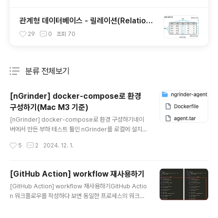
관계형 데이터베이스 - 릴레이션(Relation),
튜플(Tuple), 속성(Attribute), 도메인(Do
29
0
조회
70
main)
분류 전체보기
주요 글 목록
[nGrinder] docker-compose로 환경
구성하기(Mac M3 기준)
글 내용
[nGrinder] docker-compose로 환경 구성하기네이
버에서 만든 부하 테스트 툴인 nGrinder를 로컬에 설치하
지 않고 도커 환경으로 설정하고 싶다는 욕심을 품게되며..
작성시간
5
2
2024. 12. 1.
예상보다 긴 싸움을 하게되었다. 이 글에서는 그 결과에 대
한 핵심 내용을 정리하고자 한다. 이 글은 24.12.01 기준
실리콘 맥 기준으로 작성된 글이기 때문에 다른 환경에서
[GitHub Action] workflow 재사용하기
는 제대로 동작하지 않을 가능성도 있습니다. 최종 결과물
글 내용
[GitHub Action] workflow 재사용하기GitHub Actio
을 미리 공유합니다.https://drive.google.com/drive/
n 워크플로우를 작성하다 보면 동일한 프로세스의 워크플
folders/1OIv5V3Ln4872Wc-aAZwhBD_HZE-geT
로우가 반복되는 경우가 있다. 일부 로직이 변경될 때, 동일
ct?usp=sharing Code-Snippet/Testing/Perform
한 워크플로우를 모두 수정하거나 변경 사항을 놓치는 경
ace-Test/ngrinder at main · CodeDiary18-St..