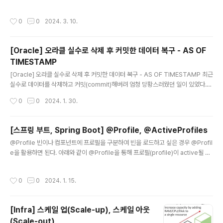
수 있다. 주요 RDBMS(MySQL, Oracle, Postgresql...)에서 제공하는 기능이다.
WITH 절을 사용하면 반복되는 블록을 재사용함으로써 코드 가독성을 높일 수 있으
작성시간
0
0
2024. 3. 10.
며 실행 속도 시간을 최적화할 수 있다. WITH 절은 아래와 같이 별칭(서브쿼리의 이
름)을 지정하고 별칭에 해당하는 쿼리문을 지정해주면된다. WITH 별칭1 AS (SEL
ECT 문), 별칭2 AS (SELECT 문) ... SELECT FROM 별칭1, 별칭2 ...; # examp
[Oracle] 오라클 실수로 삭제 후 커밋한 데이터 복구 - AS OF
le WITH LIST AS ( SELECT * FROM TEST_TB WH..
TIMESTAMP
글 내용
[Oracle] 오라클 실수로 삭제 후 커밋한 데이터 복구 - AS OF TIMESTAMP 최근
실수로 데이터를 삭제하고 커밋(commit)해버려 엄청 당황스러웠던 일이 있었다.
어떻게 복구할 수 있을까 찾던 중 AS OF TIMESTAMP 를 활용하여 복구하는 방법
작성시간
0
0
2024. 1. 30.
에 대해 알게 되었고 그 방법에 대해 이 글에 정리하고자 한다. FlashBack은 DB에
서 데이터 수정 및 삭제를 하고 커밋을 한 이후더라도 특정한 시간이나 특정 시점으
로 되돌릴 수 있는 기능이다. Oracle 9i 이후부터 지원되는 기능으로 잘못된 DML
[스프링 부트, Spring Boot] @Profile, @ActiveProfiles
operation으로 인한 복구를 쉽게 할 수 있다. FlashBack 기능을 통해 AS OF TI
글 내용
@Profile 빈이나 컴포넌트에 프로필을 구분하여 빈을 로드하고 싶은 경우 @Profil
MESTAMP를 활용하여 삭제 전 데이터를 조회할 수 있으며 이를 활용하여 데이터
e을 활용하면 된다. 아래와 같이 @Profile을 통해 프로필(profile)이 active될 때
복구가..
어떤 빈 혹은 컴포넌트를 등록할지 결정할 수 있다. @Configuration @Profile
("prod") public class ProdConfig{ @Bean public DataSource dataSou
작성시간
0
0
2024. 1. 15.
rce(){ // ... 생략 } } @Configuration @Profile("dev") public class DevCo
nfig{ @Bean public DataSource dataSource(){ // ... 생략 } } 프로필 이름 앞
에 NOT 연산자인 !를 접두사로 붙여 프로필에서 제외시킬 수 있다. ..
[Infra] 스케일 업(Scale-up), 스케일 아웃
(Scale-out)