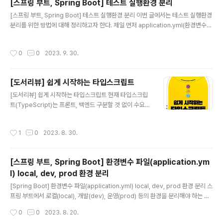
[스프링 부트, Spring Boot] 테스트 실행환경 분리
용하고 싶은 경우 제로 지출 예산 템플릿을 선택시 간단하
글 내용
게 예산 생성이 가능하다. 조금 더 예산에 대한 구체적인 설
[스프링 부트, Spring Boot] 테스트 실행환경 분리 이번 글에서는 테스트 실행환경
정(예산 금액 설정, 예산 범위, 알림 임계값...)을 하고 싶다
분리를 위한 방법에 대해 정리하고자 한다. 제일 먼저 application.yml(환경변수)
면 템플릿을 사용하지 않고 사용자 지정(고급)을 선택하여
파일에 테스트 환경을 추가해준다. # application.yml spring: config.activate.
커스텀하면 된다. 예산 생성 후 Budgets(예산..
on-profile: default --- spring: config.activate.on-profile: test 이때, 테스
작성시간
0
0
2023. 9. 30.
트 환경에 대한 환경 변수 파일을 test 하위에 분리해주는 방법도 있다. 환경 변수 파
일을 test 하위에 만들어주면 자동으로 main 하위의 환경 변수 파일보다 우선적으
로 적용된다. 그리고 분리한 테스트 환경을 적용시켜주기 위해 테스트 클래스에 @A
[도서리뷰] 쉽게 시작하는 타입스크립트
ctiveProfiles를 아래와 같이 ..
글 내용
[도서리뷰] 쉽게 시작하는 타입스크립트 현재 타입스크립
트(TypeScript)는 프론트, 백엔드 구분할 것 없이 수요가
높아지는 대세 언어인 것 같다. 프론트는 말할 것도 없고 백
엔드에서도 NestJS 프레임워크와 결합해서 많이 사용되
작성시간
1
0
2023. 8. 30.
는 것 같다. (타입스크립트를 사용하는 기업이 궁금하다면
아래 사이트에 접속해보는 것을 추천한다.) Typescript
사용하는 기업들 | 코드너리 [Typescript]은/는 현재 클
[스프링 부트, Spring Boot] 환경변수 파일(application.ym
라썸,플렉스,렌딧,클래스팅,엔라이튼,토스랩 등의 기업에
l) local, dev, prod 환경 분리
서 사용하고 있습니다. 더 많은 정보는 코드너리에서 지금
글 내용
바로 확인해보세요. www.codenary.co.kr 본론으로 다
[Spring Boot] 환경변수 파일(application.yml) local, dev, prod 환경 분리 스
시 돌아와서 오늘은 길벗 출판사에서 책을 제공받아 읽게
프링 부트에서 로컬(local), 개발(dev), 운영(prod) 등의 환경을 분리해야 하는 경
된 쉽게 시작하는 타입스크립트 책에 대해 짧게나마 리뷰
우 profile을 활용해 설정 정보를 분리할 수 있다. profile은 spring.config.activ
작성시간
0
0
2023. 8. 20.
해보려고 ..
ate.on-profile 을 통해서 profile 이름을 작성을 적고 하위에 해당 profile에 대