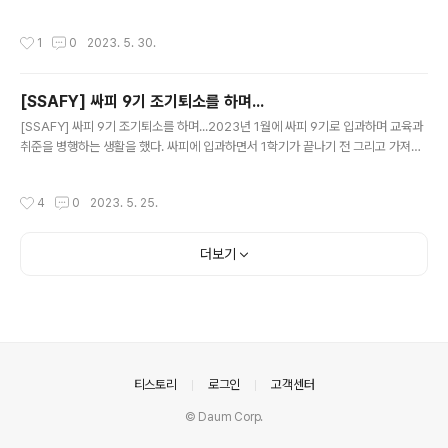
최초로 정의했다. 정리하자면, 다크 패턴은 온라인 상에서 소비자들을 은밀히 유도해
추가 버튼을 클릭한다. 3. 2번에서 버튼 클릭 후 아래와 같
물건을 구매하거나 서비스에 가입하게 하는 것을 의미한다. 한국소비자원조사 따르
은 페이지가 나오는데 설정 지침의 웹후크 URL을 꼭 어디
작성시간
1
0
2023. 5. 30.
면 국내 100개 전자상거래 모바일앱 중 97% 최소 1개 이상 ‘다크패턴’ 갖고 있는 것
에 복사해둬야 한다. 해당 URL이 메시지를 보내..
으로 나타났다. 이용자들도 모르는 사이 다크 패턴에 속아 가입하는 경우가 많은 것
이다. 일상에서 자주 만나는 다크 패턴 숨겨진 비용 숙소 예약 사이트에서 홈화면에
[SSAFY] 싸피 9기 조기퇴소를 하며...
표시된 금액과 예약 절차를 마친 최종 숙박 가격이 눈에 띄게 다른 경우 있음 → 확인
글 내용
해보면 각종 수수료나 봉사비가 잔뜩 붙어..
[SSAFY] 싸피 9기 조기퇴소를 하며...2023년 1월에 싸피 9기로 입과하며 교육과
취준을 병행하는 생활을 했다. 싸피에 입과하면서 1학기가 끝나기 전 그리고 가져온
치약을 다쓰기 전 싸피를 뜨겠다는 다짐을 남몰래(사실 몇몇 알고 있다)? 하고 있었
다. 결론을 먼저 말하자면 1학기 수료를 얼마 남기지 못하고 취업이 되어 조기퇴소를
작성시간
4
0
2023. 5. 25.
하게 되었다. 입과 이유싸피에 입과한 이유는 취업 지원 서비스와 대학 졸업 후 취업
전까지 공백을 만들기 싫어서였다. 사실 싸피 합격과 동시에 인턴도 합격을 했었다.
싸피와 인턴 사이에서 고민을 하다가 결국 싸피를 선택한 이유는 이미 인턴 경험이
더보기
한차례 있기도 했었고 인턴전형 면접 중 만난 싸피 7기 수료생분의 말 중 '점점 싸피
카르텔이 되어 가는 것 같아요. 취업하..
의안내
티스토리
로그인
고객센터
© Daum Corp.