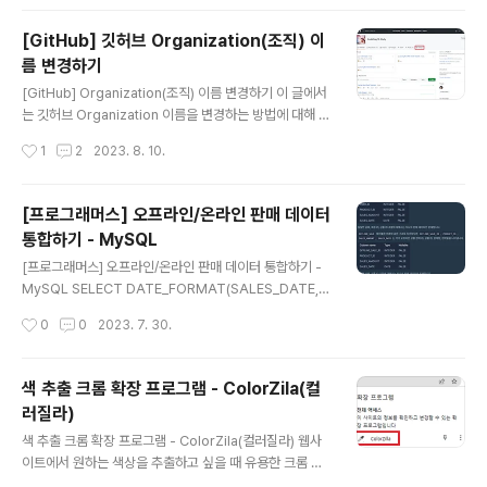
한 설정을 작성해주면 된다. profile 환경 정보를 분리하는 방법으로는 아래와 같이
크게 2가지가 있다. 하나의 파일 안에서 환경 분리 yml 파일 분리 하나의 파일 안에
[GitHub] 깃허브 Organization(조직) 이
서 환경 분리 하나의 파일 안에서 --- 를 넣어서 profile을 분리한다. # profile 정
름 변경하기
보가 없는 맨 위 부분은..
글 내용
[GitHub] Organization(조직) 이름 변경하기 이 글에서
는 깃허브 Organization 이름을 변경하는 방법에 대해 정
리하고자 한다. 1. Organization 페이지에 접속해서 Sett
작성시간
1
2
2023. 8. 10.
ings 탭을 클릭한다. 2. Settings의 General 메뉴에 대
해 하단으로 스크롤 하면 Danger zone이 나오는데 이
영역의 Rename organization 버튼을 클릭한다. 3. 아
[프로그래머스] 오프라인/온라인 판매 데이터
래 주의 사항을 읽어보고 하단 버튼을 클릭한다. 4. 변경할
통합하기 - MySQL
이름을 기입하고 Change 버튼을 클릭한다. 이 과정이 끝
글 내용
나고 조금 기다리면 변경된 이름이 적용된다.
[프로그래머스] 오프라인/온라인 판매 데이터 통합하기 -
MySQL SELECT DATE_FORMAT(SALES_DATE,
'%Y-%m-%d') AS SALES_DATE, PRODUCT_ID, U
작성시간
0
0
2023. 7. 30.
SER_ID, SALES_AMOUNT FROM ( SELECT SALE
S_DATE, PRODUCT_ID, USER_ID, SALES_AMOU
NT FROM ONLINE_SALE UNION ALL SELECT SA
색 추출 크롬 확장 프로그램 - ColorZila(컬
LES_DATE, PRODUCT_ID, NULL AS USER_ID, SA
러질라)
LES_AMOUNT FROM OFFLINE_SALE ) T WHERE
글 내용
SALES_DATE LIKE '2022-03%' ORDER BY SALE
색 추출 크롬 확장 프로그램 - ColorZila(컬러질라) 웹사
S_DATE, PRODUCT_ID, USER_ID; https://school.
이트에서 원하는 색상을 추출하고 싶을 때 유용한 크롬 확
programm..
장프로그램을 소개하고자 한다 바로 ColorZila라는 크롬