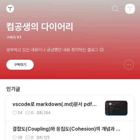
검색하기
티스토리
컴공생의 다이어리
구독자
97
공부하고 있는 내용이나 궁금했던 내용 정리하는 블로그 😊
구독하기
신고하기 레이어
열기
인기글
vscode로 markdown(.md)문서 pdf로
변환
24
0
조회
254
결합도(Coupling)와 응집도(Cohesion)의 개념과 특
징, 유형
28
0
조회
125