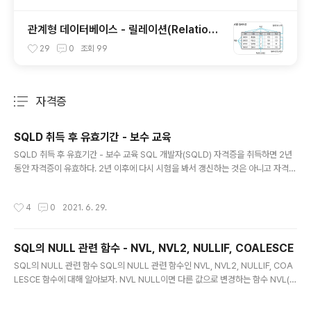
관계형 데이터베이스 - 릴레이션(Relation),
튜플(Tuple), 속성(Attribute), 도메인(Do
29
0
조회
99
main)
자격증
분류 전체보기
주요 글 목록
SQLD 취득 후 유효기간 - 보수 교육
글 내용
SQLD 취득 후 유효기간 - 보수 교육 SQL 개발자(SQLD) 자격증을 취득하면 2년
동안 자격증이 유효하다. 2년 이후에 다시 시험을 봐서 갱신하는 것은 아니고 자격증
을 취득한 날로부터 1년 6개월 뒤부터 2년안에 보수 교육을 받으면 유효기간이 영구
적으로 변경된다. 기간이 되기전에는 뜨지 않지만 기간이 되면 메뉴에서 [마이페이
작성시간
4
0
2021. 6. 29.
지→보수교육]에서 교육을 이수하면 된다. https://www.dataq.or.kr/www/mai
n.do 데이터자격시험 카드결제/계좌이체 환불 환불 요청시 즉시환불 www.dataq.
or.kr
SQL의 NULL 관련 함수 - NVL, NVL2, NULLIF, COALESCE
글 내용
SQL의 NULL 관련 함수 SQL의 NULL 관련 함수인 NVL, NVL2, NULLIF, COA
LESCE 함수에 대해 알아보자. NVL NULL이면 다른 값으로 변경하는 함수 NVL(K,
0)은 K 컬럼이 NULL이면 0으로 바꿈 NVL2 NVL 함수와 DECODE 함수가 하나
로 합쳐진 함수 NVL2(K, 1, -1)은 K컬럼이 NULL이 아니면 1을 NULL이면 -1을 반