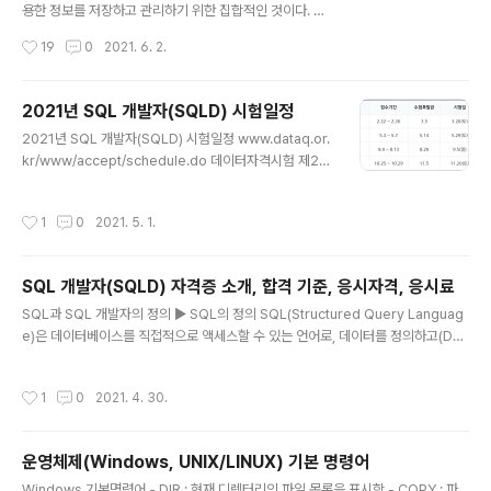
용한 정보를 저장하고 관리하기 위한 집합적인 것이다. 개
념, 사건, 장소 등의 명사(Things)이다. 속성(Attribute)
작성시간
19
0
2021. 6. 2.
= 컬럼 속성은 업무에서 필요로 하는 인스턴스로 의미상
더 이상 분리되지 않는 최소의 데이터 단위이다. 인스턴스(I
nstance) = 행 인스턴스는 데이터베이스에 저장된 데이
2021년 SQL 개발자(SQLD) 시험일정
터 내용의 전체 집합을 의미한다. https://m.blog.naver.
글 내용
2021년 SQL 개발자(SQLD) 시험일정 www.dataq.or.
com/clsrnclsrn95/222069240916 [SQLD] 엔터티
kr/www/accept/schedule.do 데이터자격시험 제23
인스턴스 속성 속성값 엔터티(Entity) 업무에서 관리해야
회 데이터분석 전문가(필기) 제31회 데이터분석 준전문가
하는 데이터 집합을 의미한다. 개념, 사건, 장소 등의 명사
10.11 ~ 10.15 10.22 11.6(토) 12.3 - www.dataq.or.k
(Things)이... blog.naver.com https://m.blog.nav
작성시간
1
0
2021. 5. 1.
r
e..
SQL 개발자(SQLD) 자격증 소개, 합격 기준, 응시자격, 응시료
글 내용
SQL과 SQL 개발자의 정의 ▶ SQL의 정의 SQL(Structured Query Languag
e)은 데이터베이스를 직접적으로 액세스할 수 있는 언어로, 데이터를 정의하고(Dat
a Definition), 조작하며(Data Manipulation), 조작한 결과를 적용하거나 취소할
수 있고(Transaction Control), 접근권한을 제어하는(Data Control) 처리들로
작성시간
1
0
2021. 4. 30.
구성된다. ▶ SQL 개발자의 정의 SQL 개발자(SQLD*, SQL Developer)란 데이
터베이스와 데이터 모델링에 대한 지식을 바탕으로 응용 소프트웨어를 개발하면서
데이터를 조작하고 추출하는데 있어서 정확하고 최적의 성능을 발휘하는 SQL을 작
운영체제(Windows, UNIX/LINUX) 기본 명령어
성할 수 있는 개발자를 말한다. SQL 개발자(SQLD) 자격시험의 과목 및..
글 내용
Windows 기본명령어 - DIR : 현재 디렉터리의 파일 목록을 표시함 - COPY : 파