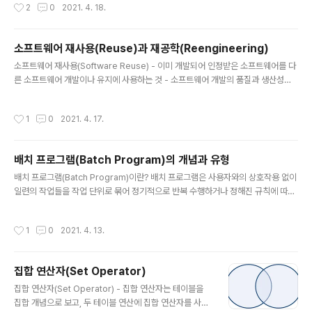
작성시간
2
0
2021. 4. 18.
원시 프로그램의 규모인 LOC에 의한 비용 산정 기법 - 개발할 소프트웨어의 규모(L
OC)을 예측한 후 이를 소프트웨어 종류에 따라 다르게 책정되는 비용 산정 방정식에
대입하여 비용을 산정 - 비용 산정 결과는 프로젝트를 완성하는 데 필요한 노력(Ma
소프트웨어 재사용(Reuse)과 재공학(Reengineering)
n-Month)으로 나타냄 - 보헴(Bohem)이 제안함 Putnam 모형 - Putnam 모형은
글 내용
소프트웨어 생명 주..
소프트웨어 재사용(Software Reuse) - 이미 개발되어 인정받은 소프트웨어를 다
른 소프트웨어 개발이나 유지에 사용하는 것 - 소프트웨어 개발의 품질과 생산성을
높이기 위한 방법 - 기존에 개발된 소프트웨어와 경험, 지식 등을 새로운 소프트웨어
에 적용함 - 소프트웨어 재사용 방법 합성 중심(Composition-Based, = 블록 구
작성시간
1
0
2021. 4. 17.
성 방법) : 전자 칩과 같은 소프트웨어 부품, 즉 블록을 만들어서 끼워 맞춰 소프트웨
어를 완성시키는 방법 생성 중심(Generation-Based, =패턴 구성 방법) : 추상화
형태로 써진 명세를 구체화하여 프로그램을 만드는 방법 소프트웨어 재공학(Softw
배치 프로그램(Batch Program)의 개념과 유형
are Reengineering) - 새로운 요구에 맞도록 기존 시스템을 이용하여 보다 나은
글 내용
시스템을 구축하..
배치 프로그램(Batch Program)이란? 배치 프로그램은 사용자와의 상호작용 없이
일련의 작업들을 작업 단위로 묶어 정기적으로 반복 수행하거나 정해진 규칙에 따라
일괄 처리하는 방법 배치 프로그램 유형 유형 설명 이벤트 배치 사전에 정의해 둔 조
건 충족시 자동으로 실행 온디맨드 배치 사용자의 명시적 요구가 있을 때마다 실행
작성시간
1
0
2021. 4. 13.
정기 배치 정해진 시점(주로 야간)에 정기적으로 실행 참고 www.yes24.com/Pr
oduct/Goods/97783172?OzSrank=1 수제비 정보처리기사 실기 1권+2권 합
본세트(2021) NCS 반영! 출제기준 전면개편NCS 기반 반영 문제(예상문제, 단원
집합 연산자(Set Operator)
종합문제, 모의고사, 2020년 기출문제) 수록 수제비는 합격만을 위한 다양한 학습
글 내용
콘텐츠 제공 -첫째! NCS 기..
집합 연산자(Set Operator) - 집합 연산자는 테이블을
집합 개념으로 보고, 두 테이블 연산에 집합 연산자를 사용