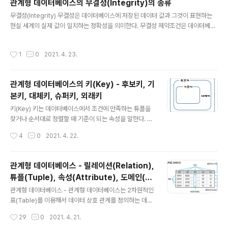
관계형 데이터베이스의 무결성(Integrity)의 종류
정보로, 속성이나 상태, 분류 등 함수 객체가 수행하는 기능으로 객체가 갖는 데이터
글 내용
무결성(Integrity) 무결성은 데이터베이스에 저장된 데이터 값과 그것이 표현하는
를 처리하는 알고리즘 객체의 상태를 참조하거나 변경하는 수단 ▶ 클래스(Class) -
현실 세계의 실제 값이 일치하는 정확성을 의미한다. 무결성 제약조건은 데이터베이
클래스는 공통된 속성과 연산을 갖는 객체의 ..
스에 들어 있는 데이터의 정확성을 보장하기 위해 부정확한 자료가 데이터베이스 내
에 저장되는 것을 방지하기 위한 제약 조건을 말한다. 무결성의 종류 ▶ 개체 무결성
작성시간
1
0
2021. 4. 23.
기본 테이블의 기본키를 구성하는 어떤 속성도 Null값이나 중복된 값을 가질 수 없다
는 규정 ▶ 참조 무결성 외래키 값은 Null이거나 참조 릴레이션의 기본키 값과 동일
해야 함 (즉, 릴레이션은 참조할 수 없는 외래키 값을 가질 수 없다는 규정) ▶ 도메인
관계형 데이터베이스의 키(Key) - 후보키, 기
무결성 주어진 속성 값이 정의된 도메인에 속한 값이어야 한다는 규정 ▶ 사용자 정
본키, 대체키, 슈퍼키, 외래키
의 무결성 속성 값들이 사용자가 정의한 제약조건..
글 내용
키(Key) 키는 데이터베이스에서 조건에 만족하는 튜플을
찾거나 순서대로 정렬할 때 기준이 되는 속성을 말한다. 키
의 종류로는 후보키(Candidate Key), 기본키(Primary
작성시간
4
0
2021. 4. 22.
key), 대체키(Alternate Key), 슈퍼키(Super Key), 외
래키(Foreign Key)가 있다. 후보키(Candidate Key) 후
보키는 릴레이션을 구성하는 속성들 중에서 튜플을 유일하
관계형 데이터베이스 - 릴레이션(Relation),
게 식별하기 위해 사용되는 속성들의 부분집합이다. 기본
튜플(Tuple), 속성(Attribute), 도메인(D
키로 사용할 수 있는 속성들을 말한다. 후보키는 유일성과
글 내용
omain)
최소성을 모두 만족시켜야 한다. 유일성 (Unique) 하나의
관계형 데이터베이스 - 관계형 데이터베이스는 2차원적인
키 값으로 하나의 튜플만을 유일하게 식별할 수 있어야 함
표(Table)를 이용해서 데이터 상호 관계를 정의하는 데이
최소성 (Minimality) 키를 구성하는 속성 하나를 제거하면
터베이스 - 개체(Entity)와 관계(Relationship)를 모두
작성시간
29
0
2021. 4. 21.
유일하게 식별할 수 없도록 ..
릴레이션(Relation)이라는 표(Table)로 표현하기 때문에