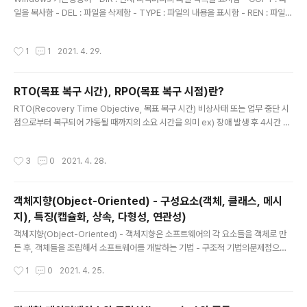
일을 복사함 - DEL : 파일을 삭제함 - TYPE : 파일의 내용을 표시함 - REN : 파일의
이름을 변경함 - MD : 디렉터리를 생성함 - CD : 동일한 드라이브에서 디렉터리의
위치를 변경함 - CLS : 화면의 내용을 지움 - ATTRIB : 파일의 속성을 변경함 - FI
작성시간
1
1
2021. 4. 29.
ND : 파일에서 문자열을 찾음 - CHKDSK : 디스크 상태를 점검함 - FORMAT : 디
스크 포면을 트랙과 섹터로 나누어 초기화함 - MOVE : 파일을 이동함 UNIX/LINU
X 기본 명령어 - cat : 파일 내용을 화면에 표시함 - cd : 디렉터리의 위치를 변경함
RTO(목표 복구 시간), RPO(목표 복구 시점)란?
- chmod : 파일의 보호 모드를 설정하여 파일의 사..
글 내용
RTO(Recovery Time Objective, 목표 복구 시간) 비상사태 또는 업무 중단 시
점으로부터 복구되어 가동될 때까지의 소요 시간을 의미 ex) 장애 발생 후 4시간 내
복구 가능 RPO(Recovery Point Objective, 목표 복구 시점) 비상사태 또는 업
무 중단 시점으로부터 데이터를 복구할 수 있는 기준점을 의미 ex) 장애 발생 전인
작성시간
3
0
2021. 4. 28.
지난 주 목요일에 백업시켜 둔 복원 시점으로 복구 가능 www.yes24.com/Produ
ct/Goods/97648303?OzSrank=2 2021 시나공 정보처리기사 실기 시나공
정보처리기사 실기는 NCS 학습 모듈을 가이드 삼아 자세한 설명과 충분한 예제를
객체지향(Object-Oriented) - 구성요소(객체, 클래스, 메시
더한 후 교재에 수록된 문제나 이론은 하나도 빼놓지 않고 이 분야에 전혀 기초가 없
지), 특징(캡슐화, 상속, 다형성, 연관성)
는 ..
글 내용
객체지향(Object-Oriented) - 객체지향은 소프트웨어의 각 요소들을 객체로 만
든 후, 객체들을 조립해서 소프트웨어를 개발하는 기법 - 구조적 기법의문제점으로
인한 소프트웨어 위기의 해결책으로 채택되어 사용되고 있음 - 소프트웨어의 재사용
작성시간
1
0
2021. 4. 25.
및 확장이 용이하여 고품질의 소프트웨어를 빠르게 개발할 수 있고 유지보수가 용이
객체지향 구성요소(객체, 클래스, 메시지) ▶ 객체(Object) - 객체는 데이터와 데이
터를 처리하기 위한 함수를 묶어 놓은 소프트웨어 모듈 데이터 객체가 가지고 있는