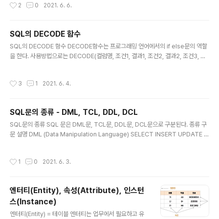
작성시간
2
0
2021. 6. 6.
환 NULLIF 두개의 값이 같으면 NULL을 같지 않으면 첫번째 값을 반환하는 함수 N
ULLIF(exp1,exp2)은 exp1과 exp2가 같으면 NULL을 같지 않으면 exp1을 반
환 COALESCE NULL이 아닌 최초의 인자 값을 반환하는 함수 COALESCE(exp
SQL의 DECODE 함수
1,exp2,exp3,...)은 exp1부터 그 뒤로 차례대..
글 내용
SQL의 DECODE 함수 DECODE함수는 프로그래밍 언어에서의 if else문의 역할
을 한다. 사용방법으로는 DECODE(컬럼명, 조건1, 결과1, 조건2, 결과2, 조건3, 결
과3, ....)와 같이 사용하면 된다. 예를들어 DECODE(연예인, '유재석', '놀면뭐하니',
'강호동', '아는형님','프로그램X')이라고 가정해보자. 이 예에서 DECODE함수는 연
작성시간
3
1
2021. 6. 4.
예인이 유재석이면 '놀면뭐하니'를 반환하고 강호동이라면 '아는형님'을 반환하며 유
재석과 강호동이 아닌 연예인은 '프로그램X'를 반환한다. DECODE(컬럼명, 조건1,
결과1, 조건2, 결과2, 조건3, 결과3, ....) # example DECODE(연예인, '유재석',
SQL문의 종류 - DML, TCL, DDL, DCL
'놀면뭐하니', '강호동', '아는형님','프로그램X') https..
글 내용
SQL문의 종류 SQL 문은 DML문, TCL문, DDL문, DCL문으로 구분된다. 종류 구
문 설명 DML (Data Manipulation Language) SELECT INSERT UPDATE D
ELETE MERGE 테이블에 저장된 데이터를 조작(조회, 입력, 수정, 삭제)하기 위한
구문 TCL (Transaction Control Language) COMMIT ROLLBACK SAVEP
작성시간
1
0
2021. 6. 3.
OINT DML문에 의한 데이터의 변경 사항을 데이터베이스에 영구히 반영하거나 취
소하기 위해 트랜잭션을 제어하는 구문 DDL (Data Definition Language) CRE
ATE ALTER DROP RENAME TRUNCATE 테이블, 인덱스와 같은 데이터베이
엔터티(Entity), 속성(Attribute), 인스턴
스 오브젝트의 구조를 정의(생성, 변경, 삭제)하기 ..
스(Instance)
글 내용
엔터티(Entity) = 테이블 엔터티는 업무에서 필요하고 유