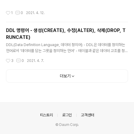
하는 방식 - 집합 연산자는 2개 이상의 질의 결과를 연결하
여 하나로 결합하는 방식을 사용 집합 연산자 구성도 설명
작성시간
1
0
2021. 4. 12.
UNION 중복 레코드를 제외 중복 행이 제거된 쿼리 결과를
반환하는 집합 연산자 UNION ALL 중복 레코드도 허용
중복 행이 제거되지 않은 쿼리 결과를 반환하는 집합 연산
DDL 명령어 - 생성(CREATE), 수정(ALTER), 삭제(DROP, T
자 INTERSECT 중복 레코드만 포함 두 쿼리 결과에 공통
RUNCATE)
적으로 존재하는 결과를 반환하는 집합 연산자 MINUS 비
글 내용
교 레코드 제외 첫 쿼리에 있고 두번째 쿼리에는 없는 결과
DDL(Data Definition Language, 데이터 정의어) - DDL은 데이터를 정의하는
를 반환하는 집합 연산자 참고 www.yes24.com/Prod
언어로서 '데이터를 담는 그릇을 정의하는 언어' - 테이블과 같은 데이터 고조를 정의
uct/Goods/97783172?OzSrank=1 수제비 정..
하는 데 사용되는 명령어들로 특정 구조를 생성, 변경, 삭제, 이름을 바꾸는 데이터 구
작성시간
3
0
2021. 4. 7.
조와 관련된 명령어들 DDL 명령어 DDL 명령어는 CREATE, ALTER, DROP, TR
UNCATE가 있다. 구분 DDL 명령어 설명 생성 CREATE 데이터베이스 오브젝트
생성하는 명령어 수정 ALTER 데이터베이스 오브젝트 변경하는 명령어 삭제 DRO
더보기
P 데이터베이스 오브젝트 삭제하는 명령어 TRUNCATE 데이터베이스 오브젝트 내
용 삭제하는 명령어 생성(CREATE) ▶ CREATE TABLE - CREATE TABLE은
테이블을..
의안내
티스토리
로그인
고객센터
© Daum Corp.