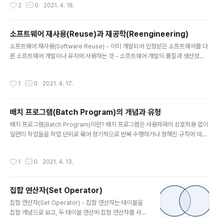
작성시간
2
0
2021. 4. 18.
원시 프로그램의 규모인 LOC에 의한 비용 산정 기법 - 개발할 소프트웨어의 규모(L
OC)을 예측한 후 이를 소프트웨어 종류에 따라 다르게 책정되는 비용 산정 방정식에
대입하여 비용을 산정 - 비용 산정 결과는 프로젝트를 완성하는 데 필요한 노력(Ma
소프트웨어 재사용(Reuse)과 재공학(Reengineering)
n-Month)으로 나타냄 - 보헴(Bohem)이 제안함 Putnam 모형 - Putnam 모형은
글 내용
소프트웨어 생명 주..
소프트웨어 재사용(Software Reuse) - 이미 개발되어 인정받은 소프트웨어를 다
른 소프트웨어 개발이나 유지에 사용하는 것 - 소프트웨어 개발의 품질과 생산성을
높이기 위한 방법 - 기존에 개발된 소프트웨어와 경험, 지식 등을 새로운 소프트웨어
에 적용함 - 소프트웨어 재사용 방법 합성 중심(Composition-Based, = 블록 구
작성시간
1
0
2021. 4. 17.
성 방법) : 전자 칩과 같은 소프트웨어 부품, 즉 블록을 만들어서 끼워 맞춰 소프트웨
어를 완성시키는 방법 생성 중심(Generation-Based, =패턴 구성 방법) : 추상화
형태로 써진 명세를 구체화하여 프로그램을 만드는 방법 소프트웨어 재공학(Softw
배치 프로그램(Batch Program)의 개념과 유형
are Reengineering) - 새로운 요구에 맞도록 기존 시스템을 이용하여 보다 나은
글 내용
시스템을 구축하..
배치 프로그램(Batch Program)이란? 배치 프로그램은 사용자와의 상호작용 없이
일련의 작업들을 작업 단위로 묶어 정기적으로 반복 수행하거나 정해진 규칙에 따라
일괄 처리하는 방법 배치 프로그램 유형 유형 설명 이벤트 배치 사전에 정의해 둔 조
건 충족시 자동으로 실행 온디맨드 배치 사용자의 명시적 요구가 있을 때마다 실행
작성시간
1
0
2021. 4. 13.
정기 배치 정해진 시점(주로 야간)에 정기적으로 실행 참고 www.yes24.com/Pr
oduct/Goods/97783172?OzSrank=1 수제비 정보처리기사 실기 1권+2권 합
본세트(2021) NCS 반영! 출제기준 전면개편NCS 기반 반영 문제(예상문제, 단원
집합 연산자(Set Operator)
종합문제, 모의고사, 2020년 기출문제) 수록 수제비는 합격만을 위한 다양한 학습
글 내용
콘텐츠 제공 -첫째! NCS 기..
집합 연산자(Set Operator) - 집합 연산자는 테이블을
집합 개념으로 보고, 두 테이블 연산에 집합 연산자를 사용