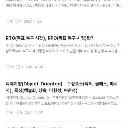
일을 복사함 - DEL : 파일을 삭제함 - TYPE : 파일의 내용을 표시함 - REN : 파일의
이름을 변경함 - MD : 디렉터리를 생성함 - CD : 동일한 드라이브에서 디렉터리의
위치를 변경함 - CLS : 화면의 내용을 지움 - ATTRIB : 파일의 속성을 변경함 - FI
작성시간
1
1
2021. 4. 29.
ND : 파일에서 문자열을 찾음 - CHKDSK : 디스크 상태를 점검함 - FORMAT : 디
스크 포면을 트랙과 섹터로 나누어 초기화함 - MOVE : 파일을 이동함 UNIX/LINU
X 기본 명령어 - cat : 파일 내용을 화면에 표시함 - cd : 디렉터리의 위치를 변경함
RTO(목표 복구 시간), RPO(목표 복구 시점)란?
- chmod : 파일의 보호 모드를 설정하여 파일의 사..
글 내용
RTO(Recovery Time Objective, 목표 복구 시간) 비상사태 또는 업무 중단 시
점으로부터 복구되어 가동될 때까지의 소요 시간을 의미 ex) 장애 발생 후 4시간 내
복구 가능 RPO(Recovery Point Objective, 목표 복구 시점) 비상사태 또는 업
무 중단 시점으로부터 데이터를 복구할 수 있는 기준점을 의미 ex) 장애 발생 전인
작성시간
3
0
2021. 4. 28.
지난 주 목요일에 백업시켜 둔 복원 시점으로 복구 가능 www.yes24.com/Produ
ct/Goods/97648303?OzSrank=2 2021 시나공 정보처리기사 실기 시나공
정보처리기사 실기는 NCS 학습 모듈을 가이드 삼아 자세한 설명과 충분한 예제를
객체지향(Object-Oriented) - 구성요소(객체, 클래스, 메시
더한 후 교재에 수록된 문제나 이론은 하나도 빼놓지 않고 이 분야에 전혀 기초가 없
지), 특징(캡슐화, 상속, 다형성, 연관성)
는 ..
글 내용
객체지향(Object-Oriented) - 객체지향은 소프트웨어의 각 요소들을 객체로 만
든 후, 객체들을 조립해서 소프트웨어를 개발하는 기법 - 구조적 기법의문제점으로
인한 소프트웨어 위기의 해결책으로 채택되어 사용되고 있음 - 소프트웨어의 재사용
작성시간
1
0
2021. 4. 25.
및 확장이 용이하여 고품질의 소프트웨어를 빠르게 개발할 수 있고 유지보수가 용이
객체지향 구성요소(객체, 클래스, 메시지) ▶ 객체(Object) - 객체는 데이터와 데이
터를 처리하기 위한 함수를 묶어 놓은 소프트웨어 모듈 데이터 객체가 가지고 있는