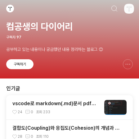
검색하기
티스토리
컴공생의 다이어리
구독자
97
공부하고 있는 내용이나 궁금했던 내용 정리하는 블로그 😊
구독하기
신고하기 레이어
열기
인기글
vscode로 markdown(.md)문서 pdf로
변환
24
0
조회
233
결합도(Coupling)와 응집도(Cohesion)의 개념과 특
징, 유형
28
0
조회
110