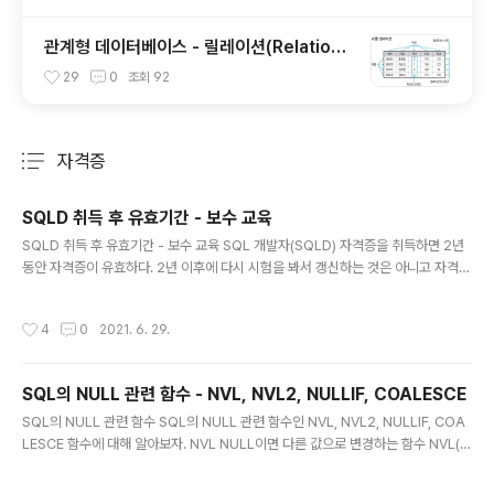
관계형 데이터베이스 - 릴레이션(Relation),
튜플(Tuple), 속성(Attribute), 도메인(Do
29
0
조회
92
main)
자격증
분류 전체보기
주요 글 목록
SQLD 취득 후 유효기간 - 보수 교육
글 내용
SQLD 취득 후 유효기간 - 보수 교육 SQL 개발자(SQLD) 자격증을 취득하면 2년
동안 자격증이 유효하다. 2년 이후에 다시 시험을 봐서 갱신하는 것은 아니고 자격증
을 취득한 날로부터 1년 6개월 뒤부터 2년안에 보수 교육을 받으면 유효기간이 영구
적으로 변경된다. 기간이 되기전에는 뜨지 않지만 기간이 되면 메뉴에서 [마이페이
작성시간
4
0
2021. 6. 29.
지→보수교육]에서 교육을 이수하면 된다. https://www.dataq.or.kr/www/mai
n.do 데이터자격시험 카드결제/계좌이체 환불 환불 요청시 즉시환불 www.dataq.
or.kr
SQL의 NULL 관련 함수 - NVL, NVL2, NULLIF, COALESCE
글 내용
SQL의 NULL 관련 함수 SQL의 NULL 관련 함수인 NVL, NVL2, NULLIF, COA
LESCE 함수에 대해 알아보자. NVL NULL이면 다른 값으로 변경하는 함수 NVL(K,
0)은 K 컬럼이 NULL이면 0으로 바꿈 NVL2 NVL 함수와 DECODE 함수가 하나
로 합쳐진 함수 NVL2(K, 1, -1)은 K컬럼이 NULL이 아니면 1을 NULL이면 -1을 반