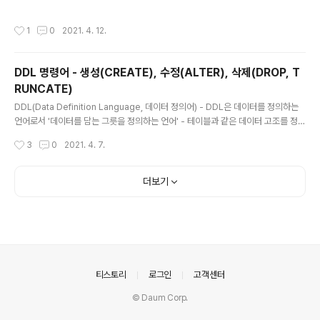
하는 방식 - 집합 연산자는 2개 이상의 질의 결과를 연결하
여 하나로 결합하는 방식을 사용 집합 연산자 구성도 설명
작성시간
1
0
2021. 4. 12.
UNION 중복 레코드를 제외 중복 행이 제거된 쿼리 결과를
반환하는 집합 연산자 UNION ALL 중복 레코드도 허용
중복 행이 제거되지 않은 쿼리 결과를 반환하는 집합 연산
DDL 명령어 - 생성(CREATE), 수정(ALTER), 삭제(DROP, T
자 INTERSECT 중복 레코드만 포함 두 쿼리 결과에 공통
RUNCATE)
적으로 존재하는 결과를 반환하는 집합 연산자 MINUS 비
글 내용
교 레코드 제외 첫 쿼리에 있고 두번째 쿼리에는 없는 결과
DDL(Data Definition Language, 데이터 정의어) - DDL은 데이터를 정의하는
를 반환하는 집합 연산자 참고 www.yes24.com/Prod
언어로서 '데이터를 담는 그릇을 정의하는 언어' - 테이블과 같은 데이터 고조를 정의
uct/Goods/97783172?OzSrank=1 수제비 정..
하는 데 사용되는 명령어들로 특정 구조를 생성, 변경, 삭제, 이름을 바꾸는 데이터 구
작성시간
3
0
2021. 4. 7.
조와 관련된 명령어들 DDL 명령어 DDL 명령어는 CREATE, ALTER, DROP, TR
UNCATE가 있다. 구분 DDL 명령어 설명 생성 CREATE 데이터베이스 오브젝트
생성하는 명령어 수정 ALTER 데이터베이스 오브젝트 변경하는 명령어 삭제 DRO
더보기
P 데이터베이스 오브젝트 삭제하는 명령어 TRUNCATE 데이터베이스 오브젝트 내
용 삭제하는 명령어 생성(CREATE) ▶ CREATE TABLE - CREATE TABLE은
테이블을..
의안내
티스토리
로그인
고객센터
© Daum Corp.