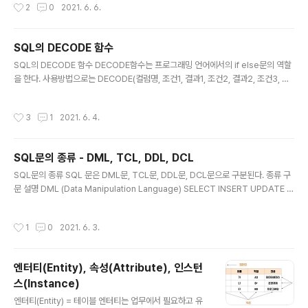
작성시간
2
0
2021. 6. 6.
환 NULLIF 두개의 값이 같으면 NULL을 같지 않으면 첫번째 값을 반환하는 함수 N
ULLIF(exp1,exp2)은 exp1과 exp2가 같으면 NULL을 같지 않으면 exp1을 반
환 COALESCE NULL이 아닌 최초의 인자 값을 반환하는 함수 COALESCE(exp
SQL의 DECODE 함수
1,exp2,exp3,...)은 exp1부터 그 뒤로 차례대..
글 내용
SQL의 DECODE 함수 DECODE함수는 프로그래밍 언어에서의 if else문의 역할
을 한다. 사용방법으로는 DECODE(컬럼명, 조건1, 결과1, 조건2, 결과2, 조건3, 결
과3, ....)와 같이 사용하면 된다. 예를들어 DECODE(연예인, '유재석', '놀면뭐하니',
'강호동', '아는형님','프로그램X')이라고 가정해보자. 이 예에서 DECODE함수는 연
작성시간
3
1
2021. 6. 4.
예인이 유재석이면 '놀면뭐하니'를 반환하고 강호동이라면 '아는형님'을 반환하며 유
재석과 강호동이 아닌 연예인은 '프로그램X'를 반환한다. DECODE(컬럼명, 조건1,
결과1, 조건2, 결과2, 조건3, 결과3, ....) # example DECODE(연예인, '유재석',
SQL문의 종류 - DML, TCL, DDL, DCL
'놀면뭐하니', '강호동', '아는형님','프로그램X') https..
글 내용
SQL문의 종류 SQL 문은 DML문, TCL문, DDL문, DCL문으로 구분된다. 종류 구
문 설명 DML (Data Manipulation Language) SELECT INSERT UPDATE D
ELETE MERGE 테이블에 저장된 데이터를 조작(조회, 입력, 수정, 삭제)하기 위한
구문 TCL (Transaction Control Language) COMMIT ROLLBACK SAVEP
작성시간
1
0
2021. 6. 3.
OINT DML문에 의한 데이터의 변경 사항을 데이터베이스에 영구히 반영하거나 취
소하기 위해 트랜잭션을 제어하는 구문 DDL (Data Definition Language) CRE
ATE ALTER DROP RENAME TRUNCATE 테이블, 인덱스와 같은 데이터베이
엔터티(Entity), 속성(Attribute), 인스턴
스 오브젝트의 구조를 정의(생성, 변경, 삭제)하기 ..
스(Instance)
글 내용
엔터티(Entity) = 테이블 엔터티는 업무에서 필요하고 유