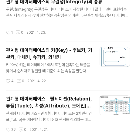
관계형 데이터베이스의 무결성(Integrity)의 종류
정보로, 속성이나 상태, 분류 등 함수 객체가 수행하는 기능으로 객체가 갖는 데이터
글 내용
무결성(Integrity) 무결성은 데이터베이스에 저장된 데이터 값과 그것이 표현하는
를 처리하는 알고리즘 객체의 상태를 참조하거나 변경하는 수단 ▶ 클래스(Class) -
현실 세계의 실제 값이 일치하는 정확성을 의미한다. 무결성 제약조건은 데이터베이
클래스는 공통된 속성과 연산을 갖는 객체의 ..
스에 들어 있는 데이터의 정확성을 보장하기 위해 부정확한 자료가 데이터베이스 내
에 저장되는 것을 방지하기 위한 제약 조건을 말한다. 무결성의 종류 ▶ 개체 무결성
작성시간
1
0
2021. 4. 23.
기본 테이블의 기본키를 구성하는 어떤 속성도 Null값이나 중복된 값을 가질 수 없다
는 규정 ▶ 참조 무결성 외래키 값은 Null이거나 참조 릴레이션의 기본키 값과 동일
해야 함 (즉, 릴레이션은 참조할 수 없는 외래키 값을 가질 수 없다는 규정) ▶ 도메인
관계형 데이터베이스의 키(Key) - 후보키, 기
무결성 주어진 속성 값이 정의된 도메인에 속한 값이어야 한다는 규정 ▶ 사용자 정
본키, 대체키, 슈퍼키, 외래키
의 무결성 속성 값들이 사용자가 정의한 제약조건..
글 내용
키(Key) 키는 데이터베이스에서 조건에 만족하는 튜플을
찾거나 순서대로 정렬할 때 기준이 되는 속성을 말한다. 키
의 종류로는 후보키(Candidate Key), 기본키(Primary
작성시간
4
0
2021. 4. 22.
key), 대체키(Alternate Key), 슈퍼키(Super Key), 외
래키(Foreign Key)가 있다. 후보키(Candidate Key) 후
보키는 릴레이션을 구성하는 속성들 중에서 튜플을 유일하
관계형 데이터베이스 - 릴레이션(Relation),
게 식별하기 위해 사용되는 속성들의 부분집합이다. 기본
튜플(Tuple), 속성(Attribute), 도메인(D
키로 사용할 수 있는 속성들을 말한다. 후보키는 유일성과
글 내용
omain)
최소성을 모두 만족시켜야 한다. 유일성 (Unique) 하나의
관계형 데이터베이스 - 관계형 데이터베이스는 2차원적인
키 값으로 하나의 튜플만을 유일하게 식별할 수 있어야 함
표(Table)를 이용해서 데이터 상호 관계를 정의하는 데이
최소성 (Minimality) 키를 구성하는 속성 하나를 제거하면
터베이스 - 개체(Entity)와 관계(Relationship)를 모두
작성시간
29
0
2021. 4. 21.
유일하게 식별할 수 없도록 ..
릴레이션(Relation)이라는 표(Table)로 표현하기 때문에