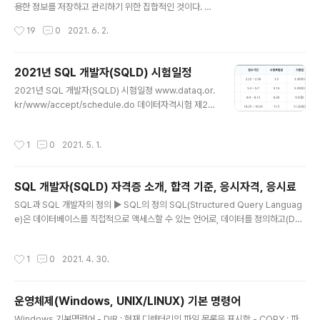
용한 정보를 저장하고 관리하기 위한 집합적인 것이다. 개
념, 사건, 장소 등의 명사(Things)이다. 속성(Attribute)
작성시간
19
0
2021. 6. 2.
= 컬럼 속성은 업무에서 필요로 하는 인스턴스로 의미상
더 이상 분리되지 않는 최소의 데이터 단위이다. 인스턴스(I
nstance) = 행 인스턴스는 데이터베이스에 저장된 데이
2021년 SQL 개발자(SQLD) 시험일정
터 내용의 전체 집합을 의미한다. https://m.blog.naver.
글 내용
2021년 SQL 개발자(SQLD) 시험일정 www.dataq.or.
com/clsrnclsrn95/222069240916 [SQLD] 엔터티
kr/www/accept/schedule.do 데이터자격시험 제23
인스턴스 속성 속성값 엔터티(Entity) 업무에서 관리해야
회 데이터분석 전문가(필기) 제31회 데이터분석 준전문가
하는 데이터 집합을 의미한다. 개념, 사건, 장소 등의 명사
10.11 ~ 10.15 10.22 11.6(토) 12.3 - www.dataq.or.k
(Things)이... blog.naver.com https://m.blog.nav
작성시간
1
0
2021. 5. 1.
r
e..
SQL 개발자(SQLD) 자격증 소개, 합격 기준, 응시자격, 응시료
글 내용
SQL과 SQL 개발자의 정의 ▶ SQL의 정의 SQL(Structured Query Languag
e)은 데이터베이스를 직접적으로 액세스할 수 있는 언어로, 데이터를 정의하고(Dat
a Definition), 조작하며(Data Manipulation), 조작한 결과를 적용하거나 취소할
수 있고(Transaction Control), 접근권한을 제어하는(Data Control) 처리들로
작성시간
1
0
2021. 4. 30.
구성된다. ▶ SQL 개발자의 정의 SQL 개발자(SQLD*, SQL Developer)란 데이
터베이스와 데이터 모델링에 대한 지식을 바탕으로 응용 소프트웨어를 개발하면서
데이터를 조작하고 추출하는데 있어서 정확하고 최적의 성능을 발휘하는 SQL을 작
운영체제(Windows, UNIX/LINUX) 기본 명령어
성할 수 있는 개발자를 말한다. SQL 개발자(SQLD) 자격시험의 과목 및..
글 내용
Windows 기본명령어 - DIR : 현재 디렉터리의 파일 목록을 표시함 - COPY : 파