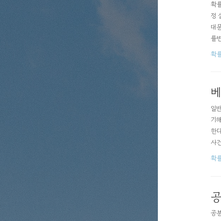
확률
정 
대문
률변
셀 
확
베
일반
기해
한다
사건
이때
확
베이
공
공분산