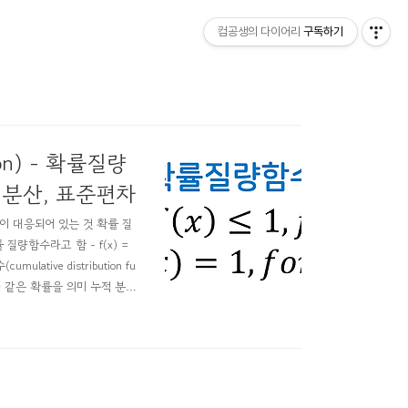
컴공생의 다이어리
구독하기
tion) - 확률질량
, 분산, 표준편차
에 확률이 대응되어 있는 것 확률 질
률 질량함수라고 함 - f(x) =
tive distribution fu
거나 같은 확률을 의미 누적 분포
균) - 기댓값은 확률분포에서 분