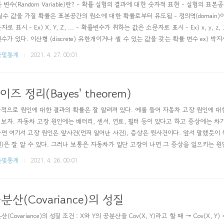
 변수(Random Variable)란? - 확률 실험의 결과에 대한 숫자적 표현 - 실험의 
실수 값을 가질 확률은 표본공간의 원소에 대한 확률로부터 유도됨 - 정의역(domain)이
자로 표시 - Ex) X, Y, Z, ... - 확률변수가 취하는 값은 소문자로 표시 - Ex) x,
수가 있다. 이산형 (discrete) 유한개이거나 셀 수 있는 값을 갖는 확률 변수 ex) 박지
수 없는 구간 또는 구간의 조..
률및통계
2021. 4. 27. 00:01
이즈 정리(Bayes' theorem)
적으로 원인에 대한 결과의 확률은 잘 알려져 있다. 예를 들어 자동차 고장 원인에 대
보자. 자동차 고장 원인에는 배터리, 센서, 연료, 필터 등이 있다고 하고 증상에는 차
면 여기서 고장 원인은 앞사건(먼저 일어난 사건), 증상은 뒷사건이다. 앞서 말했듯이 
)은 잘 알 수 있다. 그러나 보통은 자동차가 일단 고장이 나면 그 증상을 일으키는 
 우리는 증상에 따른 원인들의 확률을 찾아야 한다. 이 확률을 구하기 위해 사용되는 
률및통계
2021. 4. 26. 00:01
즈 정리(Bayes' theorem) - 어떤 조건 확률을 구할 때, 그 조건 상황이 역으로 되어
분산(Covariance)의 성질
(Covariance)의 성질 조건 : X와 Y의 공분산을 Cov(X, Y)라고 할 때 → Cov(X, Y) =