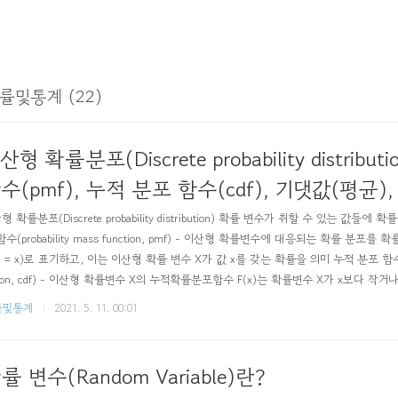
률및통계 (22)
산형 확률분포(Discrete probability distribu
수(pmf), 누적 분포 함수(cdf), 기댓값(평균)
형 확률분포(Discrete probability distribution) 확률 변수가 취할 수 있는 값들
함수(probability mass function, pmf) - 이산형 확률변수에 대응되는 확률 분포를 확
X = x)로 표기하고, 이는 이산형 확률 변수 X가 값 x를 갖는 확률을 의미 누적 분포 함수(cumula
tion, cdf) - 이산형 확률변수 X의 누적확률분포함수 F(x)는 확률변수 X가 x보다 작
의 성질 - 0≤F(X)≤1 - F(-∞)=0 and F(∞)=1 - F(x)는 비감소 함수 기댓값(=평
률및통계
2021. 5. 11. 00:01
률 변수(Random Variable)란?