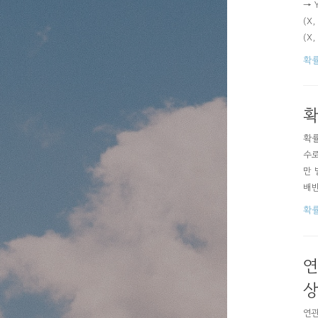
→ Y
(X,
(X,
확
확
확률
수로
만 
배반
한 
확
S의
연
상
연관