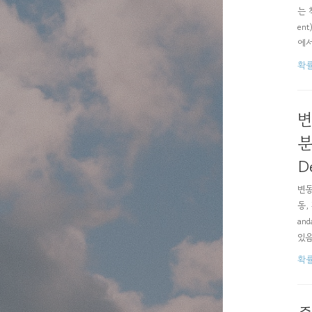
는 척
en
에서
(크
확
를 
변
분
D
변동
동,
and
있음
(자
확
25