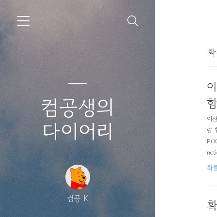
확
이
컴공생의
함
이산
다이어리
량 
P(
nc
함수
확
포..
컴공 K
확