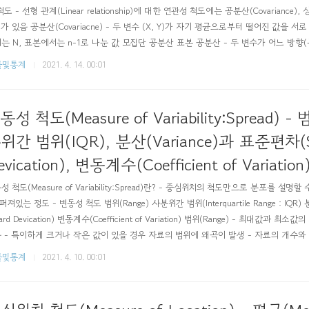
도 - 선형 관계(Linear relationship)에 대한 연관성 척도에는 공분산(Covariance), 상관계
t)가 있음 공분산(Covariacne) - 두 변수 (X, Y)가 자기 평균으로부터 떨어진 값을 
는 N, 표본에서는 n-1로 나눈 값 모집단 공분산 표본 공분산 - 두 변수가 어느 방향(부
기, magnitude)하는 지를 나타냄 공분산 속성 x와 y는 양의 선형관계 x와 y는 음의 
률및통계
2021. 4. 14. 00:01
갖지 않음 상관계수(Cor..
동성 척도(Measure of Variability:Spread) -
위간 범위(IQR), 분산(Variance)과 표준편차(S
evication), 변동계수(Coefficient of Variation
성 척도(Measure of Variability:Spread)란? - 중심위치의 척도만으로 분포를 설명할
 퍼져있는 정도 - 변동성 척도 범위(Range) 사분위간 범위(Interquartile Range : IQR) 
ard Devication) 변동계수(Coefficient of Variation) 범위(Range) - 최대값과 
 - 특이하게 크거나 작은 값이 있을 경우 자료의 범위에 왜곡이 발생 - 자료의 개수와
료의 개수가 반영X) → 자료의 변동성을 대표하지 못하는 경우가 많음 사분위범위(IQR
률및통계
2021. 4. 10. 00:01
%씩 안쪽으로..