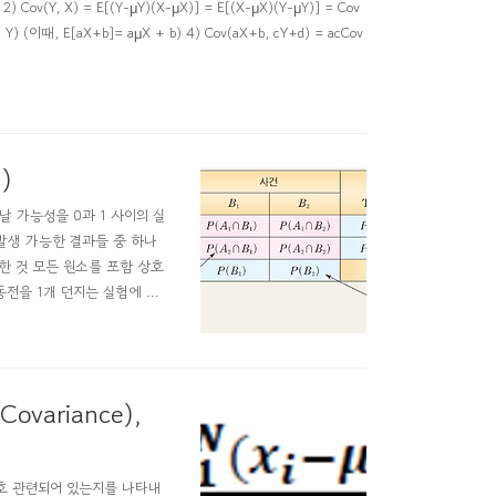
2) Cov(Y, X) = E[(Y-μY)(X-μX)] = E[(X-μX)(Y-μY)] = Cov
X, Y) (이때, E[aX+b]= aμX + b) 4) Cov(aX+b, cY+d) = acCov
)
어날 가능성을 0과 1 사이의 실
 발생 가능한 결과들 중 하나
한 것 모든 원소를 포함 상호
동전을 1개 던지는 실험에 대
실수 } 사건(event) 표본 공간
ovariance),
이 상호 관련되어 있는지를 나타내