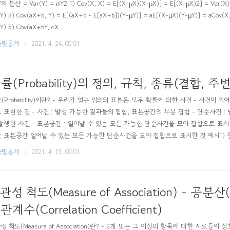
의 분산 = Var(Y) = σY2 1) Cov(X, X) = E[(X-μX)(X-μX)] = E[(X-μX)2] = Var(X) 
 Y) 3) Cov(aX+b, Y) = E[(aX+b - E[aX+b])(Y-μY)] = aE[(X-μX)(Y-μY)] = aCov(
 Y) 5) Cov(aX+bY, cX..
률및통계
2021. 4. 24. 00:01
률(Probability)의 정의, 규칙, 종류(결합, 주변
(Probability)이란? - 우리가 얻는 임의의 표본은 모두 확률에 의한 사건 - 사건이 일
 표현한 것 - 사건 : 발생 가능한 결과들의 집합, 표본공간의 부분 집합 - 단순사건 :
발생한 사건 - 표본공간 : 일어날 수 있는 모든 가능한 단순사건을 모아 집합으로 표시
 표본공간 일어날 수 있는 모든 가능한 단순사건을 모아 집합으로 표시한 것 예시1) 
표본공간 → {앞면, 뒷면} 예시2) 전구의 수명시간에 대한 표본공간 → { t | t ≥ 0, t : 
률및통계
2021. 4. 15. 00:01
 임의의 부분집합 전통적 접근, 상대적 비율 접근, 주관적 접근으로 보는 ..
관성 척도(Measure of Association) - 공분산(C
관계수(Correlation Coefficient)
성 척도(Measure of Association)란? - 2개 또는 그 이상의 항목에 대한 자료들