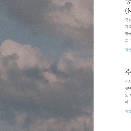
중
(
중심
자료
평균
료의
개수
확
절삭
수
수치
집단
도(M
데미
확