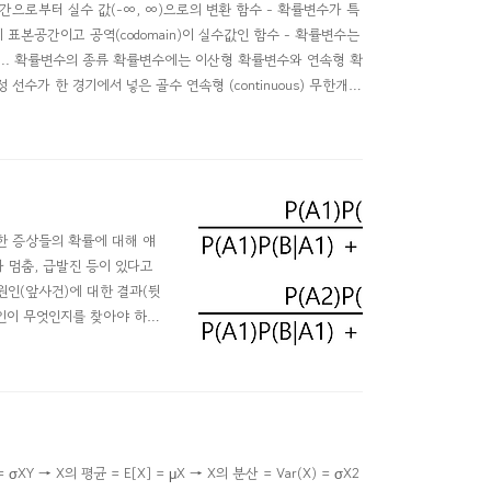
표본공간으로부터 실수 값(-∞, ∞)으로의 변환 함수 - 확률변수가 특
 표본공간이고 공역(codomain)이 실수값인 함수 - 확률변수는
 y, z, ... 확률변수의 종류 확률변수에는 이산형 확률변수와 연속형 확
성 선수가 한 경기에서 넣은 골수 연속형 (continuous) 무한개의
한 증상들의 확률에 대해 얘
가 멈춤, 급발진 등이 있다고
원인(앞사건)에 대한 결과(뒷
원인이 무엇인지를 찾아야 하며
것이 바로 베이즈 정리이다.
 있는 확률을 이용하는 것..
 σXY → X의 평균 = E[X] = μX → X의 분산 = Var(X) = σX2