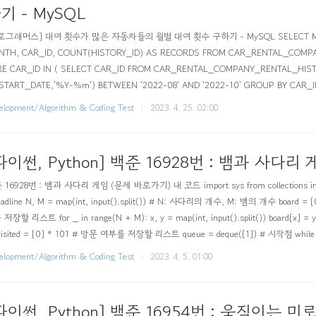
기 - MySQL
로그래머스] 대여 횟수가 많은 자동차들의 월별 대여 횟수 구하기 - MySQL SELECT MON
NTH, CAR_ID, COUNT(HISTORY_ID) AS RECORDS FROM CAR_RENTAL_COMP
RE CAR_ID IN ( SELECT CAR_ID FROM CAR_RENTAL_COMPANY_RENTAL_HI
START_DATE,'%Y-%m') BETWEEN '2022-08' AND '2022-10' GROUP BY CAR_
>= 5 ) AND DATE_FORMAT(START_DATE,'%Y-%m') BETWEEN '2022-08' AN..
elopment/Algorithm & Coding Test
2023. 4. 25. 02:00
파이썬, Python] 백준 16928번 : 뱀과 사다리 
16928번 : 뱀과 사다리 게임 (문제 바로가기) 내 코드 import sys from collections import
eadline N, M = map(int, input().split()) # N: 사다리의 개수, M: 뱀의 개수 board
저장할 리스트 for _ in range(N + M): x, y = map(int, input().split()) board
isited = [0] * 101 # 방문 여부를 저장할 리스트 queue = deque([1]) # 시작점 while que
x == 100: # 도..
elopment/Algorithm & Coding Test
2023. 4. 5. 01:00
파이썬, Python] 백준 16954번 : 움직이는 미