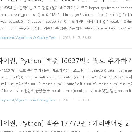
16954번 : 움직이는 미로 탈출 (문제 바로가기) 내 코드 import sys from collections imp
.readline wall_pos = set() # 벽 위치 for i in range(8): temp = input().rstrip() for j i
: wall_pos.add((i, j)) queue = deque([(7, 0)]) # 캐릭터 시작 위치 넣기 result = 0 directi
, 2) for j in range(-1, 2)] # 이동할 수 있는 모든 방향 while queue and wall_pos: tem
elopment/Algorithm & Coding Test
2023. 3. 15. 23:30
파이썬, Python] 백준 16637번 : 괄호 추가하
16637번 : 괄호 추가하기 (문제 바로가기) 내 코드 N = int(input()) data = list(map(lambda
else x, input())) result = -int(1e9) def calculate(num1, num2, s): # 연산자 s에 따
um1 + num2 elif s == '-': return num1 - num2 elif s == '*': return num1 * num2 de
t if idx >= N: # 연산이 끝났을 때 result = max(result, prev) # 최댓값 갱신 return if i
elopment/Algorithm & Coding Test
2023. 3. 10. 01:00
파이썬, Python] 백준 17779번 : 게리맨더링 2