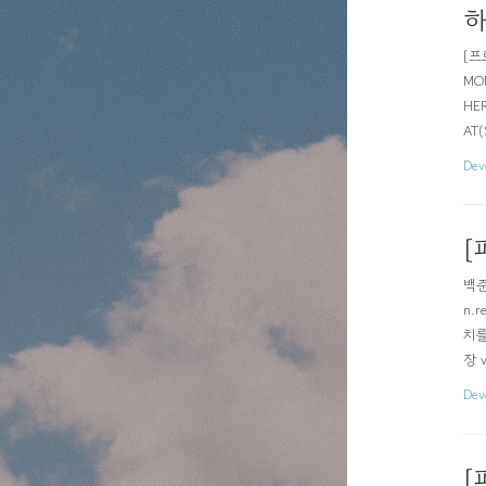
하
[프
MO
HE
AT(
D) 
Dev
[
백준 
n.r
치를 
장 v
if 
Dev
[