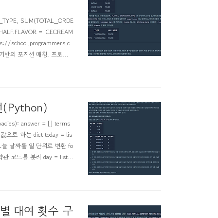
YPE, SUM(TOTAL_ORDE
HALF.FLAVOR = ICECREAM
//school.programmers.c
스택 기반의 포지션 매칭. 프로그
 programmer..
Python)
es): answer = [] terms
e값으로 하는 dict today = lis
ay[2] # 오늘 날짜를 일 단위로 변환 fo
집일과 약관 코드를 분리 day = list
별 대여 횟수 구