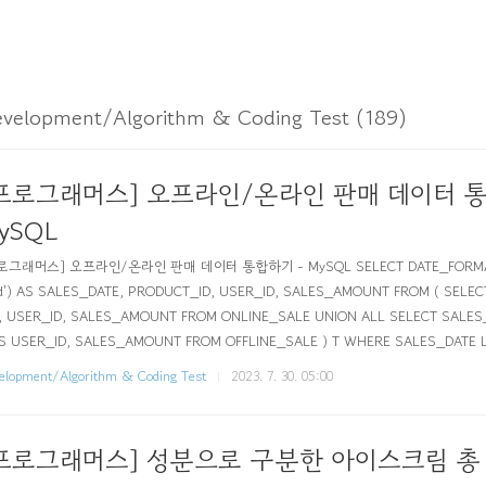
velopment/Algorithm & Coding Test (189)
프로그래머스] 오프라인/온라인 판매 데이터 통
ySQL
로그래머스] 오프라인/온라인 판매 데이터 통합하기 - MySQL SELECT DATE_FORMAT
') AS SALES_DATE, PRODUCT_ID, USER_ID, SALES_AMOUNT FROM ( SELE
, USER_ID, SALES_AMOUNT FROM ONLINE_SALE UNION ALL SELECT SALES
S USER_ID, SALES_AMOUNT FROM OFFLINE_SALE ) T WHERE SALES_DATE L
ALES_DATE, PRODUCT_ID, USER_ID; https://school.programm..
elopment/Algorithm & Coding Test
2023. 7. 30. 05:00
프로그래머스] 성분으로 구분한 아이스크림 총 