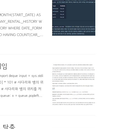
TH(START_DATE) AS
ANY_RENTAL_HISTORY W
STORY WHERE DATE_FORM
ID HAVING COUNT(CAR_I
게임
 deque input = sys.stdi
 = [0] * 101 # 사다리와 뱀의 위
[x] = y # 사다리와 뱀의 위치를 저
ue: x = queue.popleft()
로 탈출