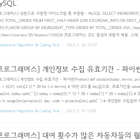
ySQL
로그래머스] 성분으로 구분한 아이스크림 총 주문량 - MySQL SELECT INGREDIENT_T
AS TOTAL_ORDER FROM FIRST_HALF INNER JOIN ICECREAM_INFO ON FIRST_
FO.FLAVOR GROUP BY INGREDIENT_TYPE ORDER BY TOTAL_ORDER ASC; https:
kr/learn/courses/30/lessons/133026 프로그래머스 코드 중심의 개발자 채용. 
스의 개발자 맞춤형 프로필을 등록하고, 나와 기술 궁합이 잘 맞는 기업들을 매칭 받으세요.
elopment/Algorithm & Coding Test
2023. 5. 20. 23:55
프로그래머스] 개인정보 수집 유효기간 - 파이썬(
그래머스] 개인정보 수집 유효기간 - 파이썬(Python) def solution(today, terms, privaci
c = {t[0]: int(t[2:]) * 28 for t in terms} # 약관 코드를 key값으로, 유효기간을 valu
ap(int, today.split('.'))) today = today[0] * 12 * 28 + today[1] * 28 + tod
dx in range(len(privacies)): day, code = privacies[idx].split(' ') # 개인정보 수
..
elopment/Algorithm & Coding Test
2023. 5. 10. 03:00
프로그래머스] 대여 횟수가 많은 자동차들의 월