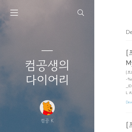
De
[
컴공생의
M
[프
다이어리
-%d
_ID
L A
Y S
Dev
컴공 K
[