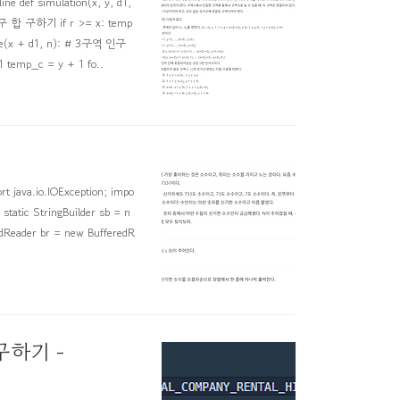
def simulation(x, y, d1,
인구 합 구하기 if r >= x: temp
nge(x + d1, n): # 3구역 인구
 temp_c = y + 1 fo..
ava.io.IOException; impo
 static StringBuilder sb = n
redReader br = new BufferedR
구하기 -