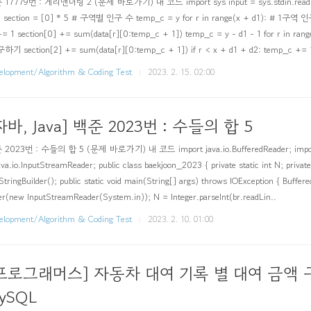
17779번 : 게리맨더링 2 (문제 바로가기) 내 코드 import sys input = sys.stdin.readline 
: section = [0] * 5 # 구역별 인구 수 temp_c = y for r in range(x + d1): # 1구역 
-= 1 section[0] += sum(data[r][0:temp_c + 1]) temp_c = y - d1 - 1 for r in ra
하기 section[2] += sum(data[r][0:temp_c + 1]) if r < x + d1 + d2: temp_c += 1
elopment/Algorithm & Coding Test
2023. 2. 15. 02:00
자바, Java] 백준 2023번 : 수들의 합 5
2023번 : 수들의 합 5 (문제 바로가기) 내 코드 import java.io.BufferedReader; import j
ava.io.InputStreamReader; public class baekjoon_2023 { private static int N; private
StringBuilder(); public static void main(String[] args) throws IOException { Buffe
er(new InputStreamReader(System.in)); N = Integer.parseInt(br.readLin..
elopment/Algorithm & Coding Test
2023. 2. 10. 01:00
프로그래머스] 자동차 대여 기록 별 대여 금액 
ySQL