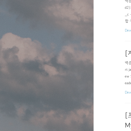
백준 
d2)
_c 
합 구
Dev
[
백준 
rt j
ew 
ead
Dev
[
M