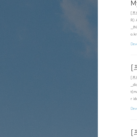
M
[프
R) 
_IN
o.
래머
Dev
[
[프로
_di
t(m
r i
(ma
Dev
[