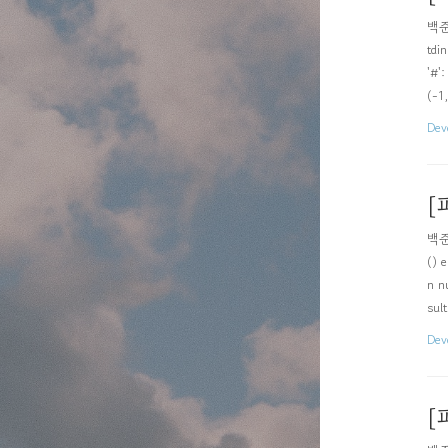
백준 
tdin
'#'
(-1
Dev
[
백준 
() 
n n
sul
Dev
[