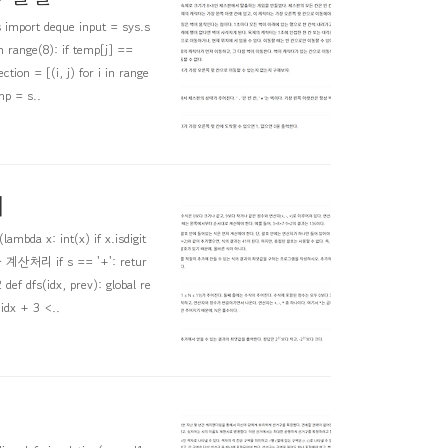
ort deque input = sys.s
n range(8): if temp[j] ==
on = [(i, j) for i in range
p = s..
기
 x: int(x) if x.isdigit
라 계산처리 if s == '+': retur
f dfs(idx, prev): global re
dx + 3 <..