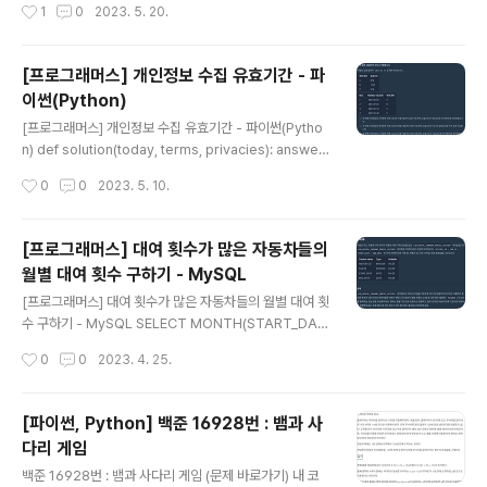
작성시간
1
0
2023. 5. 20.
F INNER JOIN ICECREAM_INFO ON FIRST_HALF.
FLAVOR = ICECREAM_INFO.FLAVOR GROUP BY
INGREDIENT_TYPE ORDER BY TOTAL_ORDER A
[프로그래머스] 개인정보 수집 유효기간 - 파
SC; https://school.programmers.co.kr/learn/cou
이썬(Python)
rses/30/lessons/133026 프로그래머스 코드 중심의
글 내용
개발자 채용. 스택 기반의 포지션 매칭. 프로그래머스의 개
[프로그래머스] 개인정보 수집 유효기간 - 파이썬(Pytho
발자 맞춤형 프로필을 등록하고, 나와 기술 궁합이 잘 맞는
n) def solution(today, terms, privacies): answer
기업들을 매칭 받으세요. programmer..
= [] terms_dic = {t[0]: int(t[2:]) * 28 for t in term
작성시간
0
0
2023. 5. 10.
s} # 약관 코드를 key값으로, 유효기간을 value값으로 하
는 dict today = list(map(int, today.split('.'))) today
= today[0] * 12 * 28 + today[1] * 28 + today[2]
[프로그래머스] 대여 횟수가 많은 자동차들의
# 오늘 날짜를 일 단위로 변환 for idx in range(len(pri
월별 대여 횟수 구하기 - MySQL
vacies)): day, code = privacies[idx].split(' ') # 개
글 내용
인정보 수집일과 약관 코드를 분리 day = list(ma..
[프로그래머스] 대여 횟수가 많은 자동차들의 월별 대여 횟
수 구하기 - MySQL SELECT MONTH(START_DAT
E) AS MONTH, CAR_ID, COUNT(HISTORY_ID) AS
작성시간
0
0
2023. 4. 25.
RECORDS FROM CAR_RENTAL_COMPANY_REN
TAL_HISTORY WHERE CAR_ID IN ( SELECT CAR
_ID FROM CAR_RENTAL_COMPANY_RENTAL_HI
[파이썬, Python] 백준 16928번 : 뱀과 사
STORY WHERE DATE_FORMAT(START_DATE,'%
다리 게임
Y-%m') BETWEEN '2022-08' AND '2022-10' GR
글 내용
OUP BY CAR_ID HAVING COUNT(CAR_ID) >= 5 )
백준 16928번 : 뱀과 사다리 게임 (문제 바로가기) 내 코