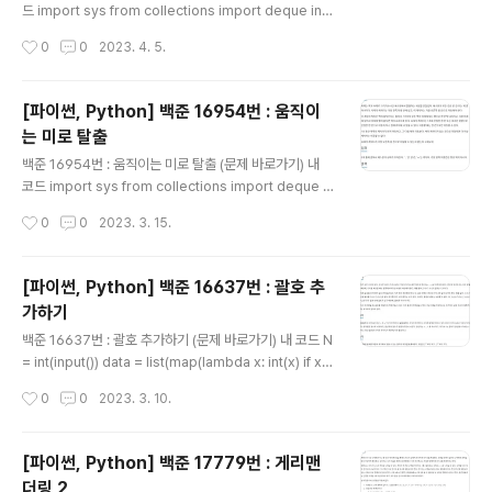
AND DATE_FORMAT(START_DATE,'%Y-%m') BE
드 import sys from collections import deque inp
TWEEN '2022-08' AN..
ut = sys.stdin.readline N, M = map(int, input().spli
작성시간
0
0
2023. 4. 5.
t()) # N: 사다리의 개수, M: 뱀의 개수 board = [0] * 10
1 # 사다리와 뱀의 위치를 저장할 리스트 for _ in range
(N + M): x, y = map(int, input().split()) board[x] =
[파이썬, Python] 백준 16954번 : 움직이
y # 사다리와 뱀의 위치를 저장 visited = [0] * 101 # 방
는 미로 탈출
문 여부를 저장할 리스트 queue = deque([1]) # 시작점
글 내용
while queue: x = queue.popleft() if x == 100: #
백준 16954번 : 움직이는 미로 탈출 (문제 바로가기) 내
도..
코드 import sys from collections import deque in
put = sys.stdin.readline wall_pos = set() # 벽 위
작성시간
0
0
2023. 3. 15.
치 for i in range(8): temp = input().rstrip() for j in r
ange(8): if temp[j] == '#': wall_pos.add((i, j)) que
ue = deque([(7, 0)]) # 캐릭터 시작 위치 넣기 result =
[파이썬, Python] 백준 16637번 : 괄호 추
0 direction = [(i, j) for i in range(-1, 2) for j in rang
가하기
e(-1, 2)] # 이동할 수 있는 모든 방향 while queue and
글 내용
wall_pos: temp = s..
백준 16637번 : 괄호 추가하기 (문제 바로가기) 내 코드 N
= int(input()) data = list(map(lambda x: int(x) if x.i
sdigit() else x, input())) result = -int(1e9) def calc
작성시간
0
0
2023. 3. 10.
ulate(num1, num2, s): # 연산자 s에 따라 계산처리 if s
== '+': return num1 + num2 elif s == '-': return nu
m1 - num2 elif s == '*': return num1 * num2 def d
[파이썬, Python] 백준 17779번 : 게리맨
fs(idx, prev): global result if idx >= N: # 연산이 끝
더링 2