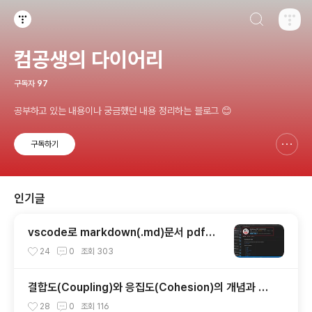
검색하기
티스토리
컴공생의 다이어리
구독자
97
공부하고 있는 내용이나 궁금했던 내용 정리하는 블로그 😊
구독하기
신고하기 레이어
열기
인기글
vscode로 markdown(.md)문서 pdf로
변환
24
0
조회
303
결합도(Coupling)와 응집도(Cohesion)의 개념과 특
징, 유형
28
0
조회
116