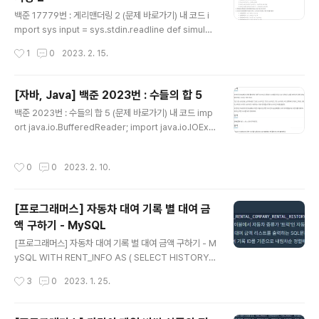
났을 때 result = max(result, prev) # 최댓값 갱신 ret
글 내용
urn if idx + 3 <..
백준 17779번 : 게리맨더링 2 (문제 바로가기) 내 코드 i
mport sys input = sys.stdin.readline def simulati
on(x, y, d1, d2): section = [0] * 5 # 구역별 인구 수 t
작성시간
1
0
2023. 2. 15.
emp_c = y for r in range(x + d1): # 1구역 인구 합 구
하기 if r >= x: temp_c -= 1 section[0] += sum(dat
a[r][0:temp_c + 1]) temp_c = y - d1 - 1 for r in ra
[자바, Java] 백준 2023번 : 수들의 합 5
nge(x + d1, n): # 3구역 인구 합 구하기 section[2] +
글 내용
백준 2023번 : 수들의 합 5 (문제 바로가기) 내 코드 imp
= sum(data[r][0:temp_c + 1]) if r < x + d1 + d2: t
ort java.io.BufferedReader; import java.io.IOExc
emp_c += 1 temp_c = y + 1 fo..
eption; import java.io.InputStreamReader; publi
c class baekjoon_2023 { private static int N; priv
작성시간
0
0
2023. 2. 10.
ate static StringBuilder sb = new StringBuilder();
public static void main(String[] args) throws IOE
xception { BufferedReader br = new BufferedR
[프로그래머스] 자동차 대여 기록 별 대여 금
eader(new InputStreamReader(System.in)); N =
액 구하기 - MySQL
Integer.parseInt(br.readLin..
글 내용
[프로그래머스] 자동차 대여 기록 별 대여 금액 구하기 - M
ySQL WITH RENT_INFO AS ( SELECT HISTORY_I
D, DATEDIFF(END_DATE, START_DATE) + 1 AS R
작성시간
3
0
2023. 1. 25.
ENT_DAYS, DAILY_FEE, CAR_TYPE, CASE WHEN
DATEDIFF(END_DATE, START_DATE) + 1 >= 90
THEN '90일 이상' WHEN DATEDIFF(END_DATE, S