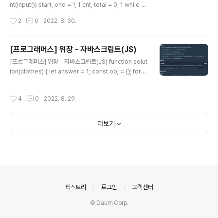
nt(input()) start, end = 1, 1 cnt, total = 0, 1 while e
nd != n: if total n: # 합이 n보다 크면 앞에 수 빼기 total
작성시간
2
0
2022. 8. 30.
-= start start += 1 else: # 합이 n과 같으면 cnt += 1
end += 1 total += end print(cnt + 1) # 자기 자신도
포함
[프로그래머스] 위장 - 자바스크립트(JS)
글 내용
[프로그래머스] 위장 - 자바스크립트(JS) function solut
ion(clothes) { let answer = 1; const obj = {}; for
([n, t] of clothes) obj[t] = (obj[t] || 0) + 1; for (let k
ey in obj) answer *= obj[key] + 1; return answer
작성시간
4
0
2022. 8. 29.
- 1; } https://school.programmers.co.kr/learn/co
urses/30/lessons/42578 프로그래머스 코드 중심의
개발자 채용. 스택 기반의 포지션 매칭. 프로그래머스의 개
더보기
발자 맞춤형 프로필을 등록하고, 나와 기술 궁합이 잘 맞는
기업들을 매칭 받으세요. programmers.co.kr
의안내
티스토리
로그인
고객센터
© Daum Corp.