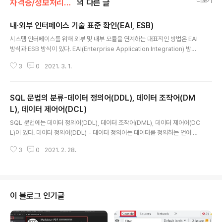
더보기
자격증/정보처리기사
의 다른 글
내·외부 인터페이스 기술 표준 확인(EAI, ESB)
글 내용
시스템 인터페이스를 위해 외부 및 내부 모듈을 연계하는 대표적인 방법은 EAI
방식과 ESB 방식이 있다. EAI(Enterprise Application Integration) 방식
기업에서 운영되는 서로 다른 플랫폼 및 애플리케이션 간의 정보 전달, 연계, 통
3
0
2021. 3. 1.
합을 가능하게 해주는 솔루션 EAI를 사용함으로써 각 비즈니스 간 통합 및 연계
성을 증대시켜 효율성을 높여 줄 수 있으며 각 시스템 간의 확장성을 높여줄 수
있음 - EAI 구축 유형 구축 유형 설명 포인트 투 포인트(Point-to-Point) - 중
SQL 문법의 분류-데이터 정의어(DDL), 데이터 조작어(DM
간에 미들웨어를 두지 않고 각각의 애플리케이션 간에 점대점 형태로 연결 허브
앤 스포크(Hub & Spoke) - 단일한 접점의 허브 시스템을 통하여 데이터를 전
L), 데이터 제어어(DCL)
글 내용
송하는 중앙 집중식 방식 - 허브 장..
SQL 문법에는 데이터 정의어(DDL), 데이터 조작어(DML), 데이터 제어어(DC
L)이 있다. 데이터 정의어(DDL) - 데이터 정의어는 데이터를 정의하는 언어 -
테이블이나 관계의 구조를 생성하는 데 사용 - CREATE, ALTER, DROP, TR
3
0
2021. 2. 28.
UNCATE 문이 있음 데이터 조작어(DML) - 데이터베이스에 저장된 자료들을
입력, 수정, 삭제, 조회하는 언어 - SELECT, INSERT, UPDATE, DELETE 문
이 있음 - SELECT 문은 특별히 질의어(Query)라고 부름 데이터 제어어(DC
L) - 데이터베이스 관리자가 데이터 보안, 무결성 유지, 병행 제어, 회복을 위해
DBA가 사용하는 제어용 언어 - GRANT, REVOKE 문이 있음 www.aladin.
이 블로그 인기글
co.kr/shop/w..