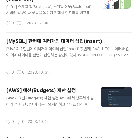
글 내용
[Infra] 스케일 업(Scale-up), 스케일 아웃(Scale-out)
서버의 용량이나 성능을 높이기 위해서 인프라를 업그레이
드 하는 방법으로 스케일 업과 스케일 아웃이 있다. 스케일
작성시간
0
1
2023. 12. 30.
업(Scale-up) 기존 서버의 사양을 업그레이드해 시스템
을 확장하는 것 추가적인 네트워크 연결없이 사양만 증강
하고 한 대의 서버를 관리하면 되기 때문에 비교적 간단 성
[MySQL] 한번에 여러개의 데이터 삽입(insert)
능 향상에 따른 비용부담이 큼 단일 서버이기 때문에 서버
글 내용
[MySQL] 한번에 여러개의 데이터 삽입(insert) 첫번째로 VALUES 로 아래와 같
교체시 다운타임 발생 및 장애 발생시 큰 타격 하드웨어적
이 여러 데이터를 한번에 삽입하는 방법이 있다. INSERT INTO TEST (col1, col
인 예) 성능이나 용량 증강을 목적으로 하나의 서버에 디스
2, ...) VALUES ('v1', 'v2', ...), ('v1', 'v2', ...), ... ('v1', 'v2', ...); 두번째로 SELECT
크를 추가하거나 CPU나 메모리를 업그레이드시키는 것
문을 활용하여 SELECT 된 결과를 삽입 방법이 있다. 여러 테이블의 결과를 단일 테
소프트웨어적인 예) AWS의 EC2 인스턴스 사양을 micro
작성시간
0
0
2023. 10. 31.
이블에 저장하거나 하나의 테이블의 일부 컬럼을 조회하여 저장하는 경우에 활용된
에서 small, small에서 medium 등으로 높이는 것 스케
다. INSERT INTO TEST SELECT * FROM TEMP WHERE 조건; SELECT IN
일..
TO TEST SELECT A, B, C, D FROM TEMP WHERE 조건;
[AWS] 예산(Budgets) 제한 설정
글 내용
[AWS] 예산(Budgets) 제한 설정 AWS에서 청구서가 날
아와 '왜 이런 금액이 청구되었지?' 하고 갑작스럽게 놀라
기 전에 미리 요금 폭탄을 예방할 수 있는 방법에 대해 소개
하고자 한다. 바로 AWS의 예산(Budgets) 설정 서비스이
작성시간
0
0
2023. 10. 15.
다. 우선 AWS console에서 Budgets를 검색 후 들어간
다. 아래와 같이 나오면 예산 생성 버튼을 클릭한다. 다음과
같이 예산 유형을 선택하면 된다. 프리티어 서비스로만 이