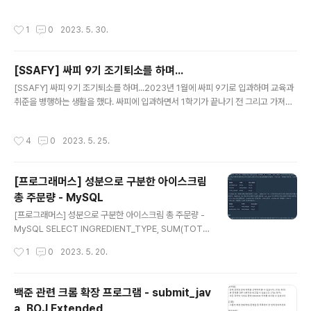
최초로 정의했다. 정리하자면, 다크 패턴은 온라인 상에서 소비자들을 은밀히 유도해
추가 버튼을 클릭한다. 3. 2번에서 버튼 클릭 후 아래와 같
물건을 구매하거나 서비스에 가입하게 하는 것을 의미한다. 한국소비자원조사 따르
은 페이지가 나오는데 설정 지침의 웹후크 URL을 꼭 어디
작성시간
1
0
2023. 5. 30.
면 국내 100개 전자상거래 모바일앱 중 97% 최소 1개 이상 ‘다크패턴’ 갖고 있는 것
에 복사해둬야 한다. 해당 URL이 메시지를 보내..
으로 나타났다. 이용자들도 모르는 사이 다크 패턴에 속아 가입하는 경우가 많은 것
이다. 일상에서 자주 만나는 다크 패턴 숨겨진 비용 숙소 예약 사이트에서 홈화면에
[SSAFY] 싸피 9기 조기퇴소를 하며...
표시된 금액과 예약 절차를 마친 최종 숙박 가격이 눈에 띄게 다른 경우 있음 → 확인
글 내용
해보면 각종 수수료나 봉사비가 잔뜩 붙어..
[SSAFY] 싸피 9기 조기퇴소를 하며...2023년 1월에 싸피 9기로 입과하며 교육과
취준을 병행하는 생활을 했다. 싸피에 입과하면서 1학기가 끝나기 전 그리고 가져온
치약을 다쓰기 전 싸피를 뜨겠다는 다짐을 남몰래(사실 몇몇 알고 있다)? 하고 있었
다. 결론을 먼저 말하자면 1학기 수료를 얼마 남기지 못하고 취업이 되어 조기퇴소를
작성시간
4
0
2023. 5. 25.
하게 되었다. 입과 이유싸피에 입과한 이유는 취업 지원 서비스와 대학 졸업 후 취업
전까지 공백을 만들기 싫어서였다. 사실 싸피 합격과 동시에 인턴도 합격을 했었다.
싸피와 인턴 사이에서 고민을 하다가 결국 싸피를 선택한 이유는 이미 인턴 경험이
[프로그래머스] 성분으로 구분한 아이스크림
한차례 있기도 했었고 인턴전형 면접 중 만난 싸피 7기 수료생분의 말 중 '점점 싸피
총 주문량 - MySQL
카르텔이 되어 가는 것 같아요. 취업하..
글 내용
[프로그래머스] 성분으로 구분한 아이스크림 총 주문량 -
MySQL SELECT INGREDIENT_TYPE, SUM(TOTA
L_ORDER) AS TOTAL_ORDER FROM FIRST_HAL
작성시간
1
0
2023. 5. 20.
F INNER JOIN ICECREAM_INFO ON FIRST_HALF.
FLAVOR = ICECREAM_INFO.FLAVOR GROUP BY
INGREDIENT_TYPE ORDER BY TOTAL_ORDER A
백준 관련 크롬 확장 프로그램 - submit_jav
SC; https://school.programmers.co.kr/learn/cou
a, BOJ Extended