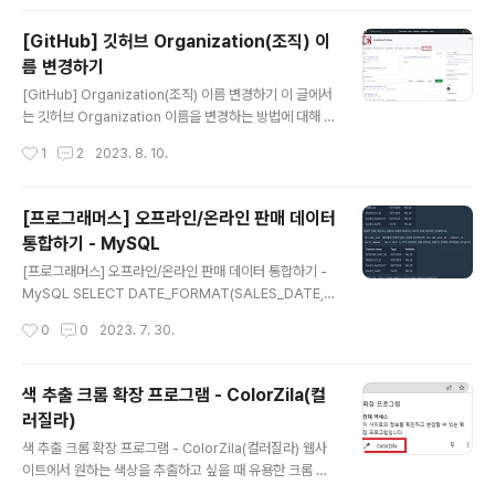
한 설정을 작성해주면 된다. profile 환경 정보를 분리하는 방법으로는 아래와 같이
크게 2가지가 있다. 하나의 파일 안에서 환경 분리 yml 파일 분리 하나의 파일 안에
[GitHub] 깃허브 Organization(조직) 이
서 환경 분리 하나의 파일 안에서 --- 를 넣어서 profile을 분리한다. # profile 정
름 변경하기
보가 없는 맨 위 부분은..
글 내용
[GitHub] Organization(조직) 이름 변경하기 이 글에서
는 깃허브 Organization 이름을 변경하는 방법에 대해 정
리하고자 한다. 1. Organization 페이지에 접속해서 Sett
작성시간
1
2
2023. 8. 10.
ings 탭을 클릭한다. 2. Settings의 General 메뉴에 대
해 하단으로 스크롤 하면 Danger zone이 나오는데 이
영역의 Rename organization 버튼을 클릭한다. 3. 아
[프로그래머스] 오프라인/온라인 판매 데이터
래 주의 사항을 읽어보고 하단 버튼을 클릭한다. 4. 변경할
통합하기 - MySQL
이름을 기입하고 Change 버튼을 클릭한다. 이 과정이 끝
글 내용
나고 조금 기다리면 변경된 이름이 적용된다.
[프로그래머스] 오프라인/온라인 판매 데이터 통합하기 -
MySQL SELECT DATE_FORMAT(SALES_DATE,
'%Y-%m-%d') AS SALES_DATE, PRODUCT_ID, U
작성시간
0
0
2023. 7. 30.
SER_ID, SALES_AMOUNT FROM ( SELECT SALE
S_DATE, PRODUCT_ID, USER_ID, SALES_AMOU
NT FROM ONLINE_SALE UNION ALL SELECT SA
색 추출 크롬 확장 프로그램 - ColorZila(컬
LES_DATE, PRODUCT_ID, NULL AS USER_ID, SA
러질라)
LES_AMOUNT FROM OFFLINE_SALE ) T WHERE
글 내용
SALES_DATE LIKE '2022-03%' ORDER BY SALE
색 추출 크롬 확장 프로그램 - ColorZila(컬러질라) 웹사
S_DATE, PRODUCT_ID, USER_ID; https://school.
이트에서 원하는 색상을 추출하고 싶을 때 유용한 크롬 확
programm..
장프로그램을 소개하고자 한다 바로 ColorZila라는 크롬