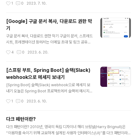
작성시간
1
0
2023. 7. 10.
확장프로그램이다. ColorZilla Advanced Eyedropp
er, Color Picker, Gradient Generator and other c
olorful goodies chrome.google.com 확장 프로그
[Google] 구글 문서 복사, 다운로드 권한 막
램을 설치한뒤 ColorZila 아이콘이 있다면 그것을 클릭하
기
거나 아니면 확장프로그램 목록의 ColorZila를 클릭한다.
글 내용
Page Color Picker Active를 클릭하고 스포이드가 나
구글 문서 복사, 다운로드 권한 막기 구글의 문서, 스프레드
오고 원하는 지점의 색상을 추출할 수 있다.
시트, 프레젠테이션 등에서는 이메일 초대 및 링크 공유를
통해 문서를 공유할 수 있다. 다운로드, 복사 등을 막기 위
작성시간
4
0
2023. 6. 20.
해서는 톱니바퀴 모양 아이콘을 클릭하고 '뷰어 및 댓글 작
성자에게 다운로드, 인쇄, 복사 옵션 표시'에 해당하는 체크
박스를 해제해주면 된다. 참고 공유 중지, 제한 또는 변경하
[스프링 부트, Spring Boot] 슬랙(Slack)
기 - 컴퓨터 - Google Docs 편집기 고객센터 파일을 공
webhook으로 메세지 보내기
유한 후 언제든지 공유를 중지할 수 있습니다. 파일을 공유
글 내용
한 다른 사용자가 파일을 변경하거나 공유할 수 있는지 여
[Spring Boot] 슬랙(Slack) webhook으로 메세지 보
부를 제어할 수도 있습니다. 파일 공유 중지하기 중요: 다른
내기 오늘은 Spring Boot 프로젝트에서 슬랙에 메시지를
사용 support.google.com
보내는 방법에 대해 정리하고자 한다. 본격적으로 들어가
작성시간
1
0
2023. 6. 10.
기 전 아래의 조건이 준비되어 있다는 가정을 하고 설명을
하려고 한다. 슬랙이 설치되어 있고 하나의 워크스페이스
에 들어가 있다. 스프링부트 프로젝트의 기본 설정이 되어
다크 패턴이란?
있다. 슬랙 설정 1. 슬랙 앱에서 webhook을 검색한 후 In
글 내용
다크 패턴이란? 2010년, 영국의 독립 디자이너 해리 브링널(Harry Brignull)은
coming WebHooks를 추가한다. 2. 추가 버튼 클릭 후
“이용자를 속이기 위해 교묘하게 설계된 사용자 인터페이스(UI)”를 다크 패턴이라고
어떤 채널에 포스트할지 선택을 한 후 수신 웹후크 통합 앱