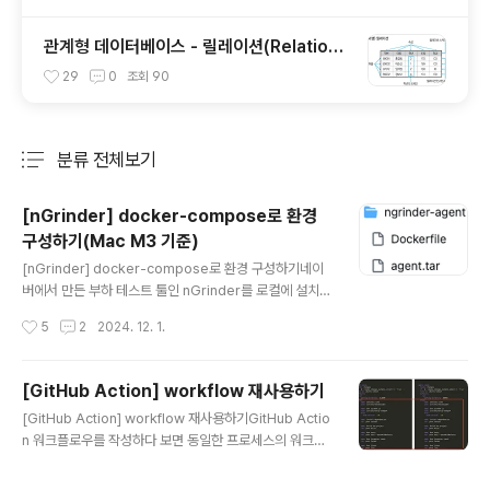
관계형 데이터베이스 - 릴레이션(Relation),
튜플(Tuple), 속성(Attribute), 도메인(Do
29
0
조회
90
main)
분류 전체보기
주요 글 목록
[nGrinder] docker-compose로 환경
구성하기(Mac M3 기준)
글 내용
[nGrinder] docker-compose로 환경 구성하기네이
버에서 만든 부하 테스트 툴인 nGrinder를 로컬에 설치하
지 않고 도커 환경으로 설정하고 싶다는 욕심을 품게되며..
작성시간
5
2
2024. 12. 1.
예상보다 긴 싸움을 하게되었다. 이 글에서는 그 결과에 대
한 핵심 내용을 정리하고자 한다. 이 글은 24.12.01 기준
실리콘 맥 기준으로 작성된 글이기 때문에 다른 환경에서
[GitHub Action] workflow 재사용하기
는 제대로 동작하지 않을 가능성도 있습니다. 최종 결과물
글 내용
[GitHub Action] workflow 재사용하기GitHub Actio
을 미리 공유합니다.https://drive.google.com/drive/
n 워크플로우를 작성하다 보면 동일한 프로세스의 워크플
folders/1OIv5V3Ln4872Wc-aAZwhBD_HZE-geT
로우가 반복되는 경우가 있다. 일부 로직이 변경될 때, 동일
ct?usp=sharing Code-Snippet/Testing/Perform
한 워크플로우를 모두 수정하거나 변경 사항을 놓치는 경
ace-Test/ngrinder at main · CodeDiary18-St..