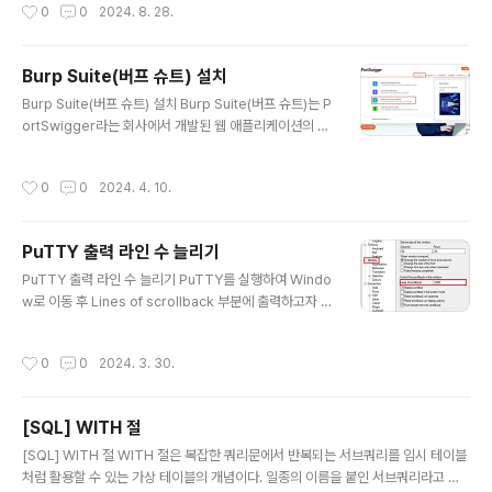
작성시간
0
0
2024. 8. 28.
우가 발생할 수 있다. 이로 인해 추가로 수정하고 커밋해야
하는 번거로움이 발생한다. 이런 불편함으로부터 워크플로
우를 재사용할 필요성에 대해 느꼈고 이 글에서 워크플로
Burp Suite(버프 슈트) 설치
우 재사용하는 방법에 대해 정리하고자 한다. workflow
글 내용
재사용을 적용해볼 example 워크플로우 재사용을 적
Burp Suite(버프 슈트) 설치 Burp Suite(버프 슈트)는 P
용해볼 예시는 다음과 같다. 같은 워크플로우에 client-ch
ortSwigger라는 회사에서 개발된 웹 애플리케이션의 침
eck와 admin-check job은 실행 조건과 작업 디렉토리
투 테스트에 사용되는 소프트웨어 보안 애플리케이션이다.
설정 값을 제외한 나머지 로직이 동일하다. 재사용..
클라이언트와 서버가 통신을 주고 받을 때 전달되는 패킷
작성시간
0
0
2024. 4. 10.
을 중간에 가로채서 확인할 수 있다. 이 글에서는 버프 슈트
의 설치 방법과 실행 방법에 대해 정리하고자 한다. 설치 방
법 1. PortSwigger(버프 슈트 제품 회사) 홈페이지에 접
PuTTY 출력 라인 수 늘리기
속한다. Web Application Security, Testing, & Sca
글 내용
nning - PortSwigger PortSwigger offers tools fo
PuTTY 출력 라인 수 늘리기 PuTTY를 실행하여 Windo
r web application security, testing, & scanning.
w로 이동 후 Lines of scrollback 부분에 출력하고자 하
Choose from a range..
는 라인 수로 변경하면 출력 라인 수를 변경할 수 있다. 방
금 변경한 출력 라인 수 설정을 일시적으로 사용하는 것이
작성시간
0
0
2024. 3. 30.
아닌 기본 설정으로 사용하고 싶다면 Session으로 가서
아래와 같이 Default Settings를 클릭 후 Save 버튼을
눌러 설정을 저장해주면 된다.
[SQL] WITH 절
글 내용
[SQL] WITH 절 WITH 절은 복잡한 쿼리문에서 반복되는 서브쿼리를 임시 테이블
처럼 활용할 수 있는 가상 테이블의 개념이다. 일종의 이름을 붙인 서브쿼리라고 할