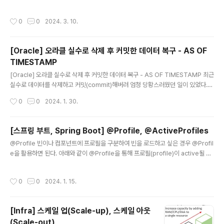
수 있다. 주요 RDBMS(MySQL, Oracle, Postgresql...)에서 제공하는 기능이다.
WITH 절을 사용하면 반복되는 블록을 재사용함으로써 코드 가독성을 높일 수 있으
작성시간
0
0
2024. 3. 10.
며 실행 속도 시간을 최적화할 수 있다. WITH 절은 아래와 같이 별칭(서브쿼리의 이
름)을 지정하고 별칭에 해당하는 쿼리문을 지정해주면된다. WITH 별칭1 AS (SEL
ECT 문), 별칭2 AS (SELECT 문) ... SELECT FROM 별칭1, 별칭2 ...; # examp
[Oracle] 오라클 실수로 삭제 후 커밋한 데이터 복구 - AS OF
le WITH LIST AS ( SELECT * FROM TEST_TB WH..
TIMESTAMP
글 내용
[Oracle] 오라클 실수로 삭제 후 커밋한 데이터 복구 - AS OF TIMESTAMP 최근
실수로 데이터를 삭제하고 커밋(commit)해버려 엄청 당황스러웠던 일이 있었다.
어떻게 복구할 수 있을까 찾던 중 AS OF TIMESTAMP 를 활용하여 복구하는 방법
작성시간
0
0
2024. 1. 30.
에 대해 알게 되었고 그 방법에 대해 이 글에 정리하고자 한다. FlashBack은 DB에
서 데이터 수정 및 삭제를 하고 커밋을 한 이후더라도 특정한 시간이나 특정 시점으
로 되돌릴 수 있는 기능이다. Oracle 9i 이후부터 지원되는 기능으로 잘못된 DML
[스프링 부트, Spring Boot] @Profile, @ActiveProfiles
operation으로 인한 복구를 쉽게 할 수 있다. FlashBack 기능을 통해 AS OF TI
글 내용
@Profile 빈이나 컴포넌트에 프로필을 구분하여 빈을 로드하고 싶은 경우 @Profil
MESTAMP를 활용하여 삭제 전 데이터를 조회할 수 있으며 이를 활용하여 데이터
e을 활용하면 된다. 아래와 같이 @Profile을 통해 프로필(profile)이 active될 때
복구가..
어떤 빈 혹은 컴포넌트를 등록할지 결정할 수 있다. @Configuration @Profile
("prod") public class ProdConfig{ @Bean public DataSource dataSou
작성시간
0
0
2024. 1. 15.
rce(){ // ... 생략 } } @Configuration @Profile("dev") public class DevCo
nfig{ @Bean public DataSource dataSource(){ // ... 생략 } } 프로필 이름 앞
에 NOT 연산자인 !를 접두사로 붙여 프로필에서 제외시킬 수 있다. ..
[Infra] 스케일 업(Scale-up), 스케일 아웃
(Scale-out)