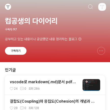
검색하기
티스토리
컴공생의 다이어리
구독자
97
공부하고 있는 내용이나 궁금했던 내용 정리하는 블로그 😊
구독하기
신고하기 레이어
열기
인기글
vscode로 markdown(.md)문서 pdf로
변환
24
0
조회
286
결합도(Coupling)와 응집도(Cohesion)의 개념과 특
징, 유형
28
0
조회
128