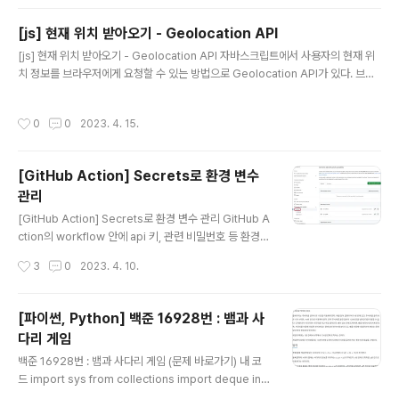
원금을 보고 지원하게 되었다. 🙄 준비 과정 및 후기 요약
해서 준비기간을 말해보자면 아래와 같다. 에세이 작성 : 2
[js] 현재 위치 받아오기 - Geolocation API
시간 코테 : 준비 X 인터뷰 : 2~3시간 내가 생각해도 이래
글 내용
도 될까 싶을 정도로 준비를 많이 안했다. 변명 아닌 변명을
[js] 현재 위치 받아오기 - Geolocation API 자바스크립트에서 사용자의 현재 위
하자면 네이버 부스트캠프와 막학기를 병행하고 있었고 취
치 정보를 브라우저에게 요청할 수 있는 방법으로 Geolocation API가 있다. 브라
준도 조금씩 하고 있었기 때문에 사실 싸피 입과 준비는 우
우저가 지원하는 Geolocation API는 navigator.geolocation으로 정의되어 있
선순위..
다. 현재 위치 받아오기 navigator.geolocation.getCurrentPosition() 메서드
작성시간
0
0
2023. 4. 15.
를 통해 현재 위치 정보를 받아올 수 있다. 메서드를 통해 현재 위치를 가져오는 것에
성공하면 GeolocationPosition 객체를 첫번째 콜백 함수의 매개변수로 전달하고
실패하면 두번째 콜백함수에 GeolocationPositionError 객체를 매개변수로 전
[GitHub Action] Secrets로 환경 변수
달한다. 아래는 navigator.geolocation..
관리
글 내용
[GitHub Action] Secrets로 환경 변수 관리 GitHub A
ction의 workflow 안에 api 키, 관련 비밀번호 등 환경
변수를 숨기고 싶은 경우가 있을 것이다. 이를 숨기기 위한
작성시간
3
0
2023. 4. 10.
방법으로 Secrets를 활용하는 것이 있다. 오늘은 이 방법
에 대해 정리해보고자 한다. 과정 1. GitHub Action의 se
crets을 등록하고자 하는 깃허브 저장소의 Settings>Se
[파이썬, Python] 백준 16928번 : 뱀과 사
curity>Secrets and variables>Actions 메뉴에 들
다리 게임
어간다. 2. New repository secret 버튼을 클릭한다.
글 내용
3. Name에는 환경 변수의 키(변수명)에 해당하는 값을 입
백준 16928번 : 뱀과 사다리 게임 (문제 바로가기) 내 코
력하고 Secret에는 키에 해당하는 값을 입력한다. 4. 앞서
드 import sys from collections import deque inp
secret으로 저장한 환경변수에 대해 w..
ut = sys.stdin.readline N, M = map(int, input().spli