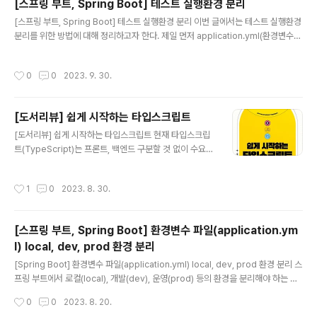
[스프링 부트, Spring Boot] 테스트 실행환경 분리
용하고 싶은 경우 제로 지출 예산 템플릿을 선택시 간단하
글 내용
게 예산 생성이 가능하다. 조금 더 예산에 대한 구체적인 설
[스프링 부트, Spring Boot] 테스트 실행환경 분리 이번 글에서는 테스트 실행환경
정(예산 금액 설정, 예산 범위, 알림 임계값...)을 하고 싶다
분리를 위한 방법에 대해 정리하고자 한다. 제일 먼저 application.yml(환경변수)
면 템플릿을 사용하지 않고 사용자 지정(고급)을 선택하여
파일에 테스트 환경을 추가해준다. # application.yml spring: config.activate.
커스텀하면 된다. 예산 생성 후 Budgets(예산..
on-profile: default --- spring: config.activate.on-profile: test 이때, 테스
작성시간
0
0
2023. 9. 30.
트 환경에 대한 환경 변수 파일을 test 하위에 분리해주는 방법도 있다. 환경 변수 파
일을 test 하위에 만들어주면 자동으로 main 하위의 환경 변수 파일보다 우선적으
로 적용된다. 그리고 분리한 테스트 환경을 적용시켜주기 위해 테스트 클래스에 @A
[도서리뷰] 쉽게 시작하는 타입스크립트
ctiveProfiles를 아래와 같이 ..
글 내용
[도서리뷰] 쉽게 시작하는 타입스크립트 현재 타입스크립
트(TypeScript)는 프론트, 백엔드 구분할 것 없이 수요가
높아지는 대세 언어인 것 같다. 프론트는 말할 것도 없고 백
엔드에서도 NestJS 프레임워크와 결합해서 많이 사용되
작성시간
1
0
2023. 8. 30.
는 것 같다. (타입스크립트를 사용하는 기업이 궁금하다면
아래 사이트에 접속해보는 것을 추천한다.) Typescript
사용하는 기업들 | 코드너리 [Typescript]은/는 현재 클
[스프링 부트, Spring Boot] 환경변수 파일(application.ym
라썸,플렉스,렌딧,클래스팅,엔라이튼,토스랩 등의 기업에
l) local, dev, prod 환경 분리
서 사용하고 있습니다. 더 많은 정보는 코드너리에서 지금
글 내용
바로 확인해보세요. www.codenary.co.kr 본론으로 다
[Spring Boot] 환경변수 파일(application.yml) local, dev, prod 환경 분리 스
시 돌아와서 오늘은 길벗 출판사에서 책을 제공받아 읽게
프링 부트에서 로컬(local), 개발(dev), 운영(prod) 등의 환경을 분리해야 하는 경
된 쉽게 시작하는 타입스크립트 책에 대해 짧게나마 리뷰
우 profile을 활용해 설정 정보를 분리할 수 있다. profile은 spring.config.activ
작성시간
0
0
2023. 8. 20.
해보려고 ..
ate.on-profile 을 통해서 profile 이름을 작성을 적고 하위에 해당 profile에 대