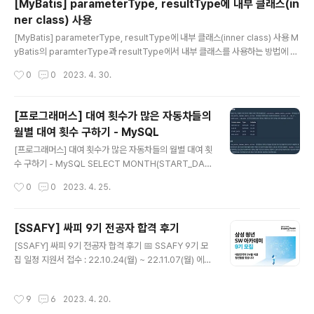
[MyBatis] parameterType, resultType에 내부 클래스(in
하면 아래와 같이 Danger Zone이 나오는데 Transfer
ner class) 사용
ownership의 Transfer 버튼을 클릭해준다. 아래와 같
글 내용
이 나오면 소유권을 넘겨줄 Organization을 선택하거나
[MyBatis] parameterType, resultType에 내부 클래스(inner class) 사용 M
다른 사람의 username을 입력해서 새로운 저장소의 O
yBatis의 paramterType과 resultType에서 내부 클래스를 사용하는 방법에 대
wner를 설정한다. 그리고 난 뒤 마지막 확인을 위해 저장
해 정리하고자 한다. 우선 paramterType과 resultType에서 내부 클래스를 사용
작성시간
0
0
2023. 4. 30.
소이름을 한번 더 적어준 뒤 I u..
하기 위해서는 아래와 같이 내부 클래스가 static으로 선언되어 있어야 한다. publi
c class Outer { public static class InnerA { // ... } public static class Inn
erB { // ... } } 그리고 MyBatis에서 사용시 아래와 같이 $를 사용해서 내부 클래스
[프로그래머스] 대여 횟수가 많은 자동차들의
를 타입으로 설정하면 된다. 점(.)은 경로를 타고 갈 때 사용하고 $는 inner cl..
월별 대여 횟수 구하기 - MySQL
글 내용
[프로그래머스] 대여 횟수가 많은 자동차들의 월별 대여 횟
수 구하기 - MySQL SELECT MONTH(START_DAT
E) AS MONTH, CAR_ID, COUNT(HISTORY_ID) AS
작성시간
0
0
2023. 4. 25.
RECORDS FROM CAR_RENTAL_COMPANY_REN
TAL_HISTORY WHERE CAR_ID IN ( SELECT CAR
_ID FROM CAR_RENTAL_COMPANY_RENTAL_HI
[SSAFY] 싸피 9기 전공자 합격 후기
STORY WHERE DATE_FORMAT(START_DATE,'%
글 내용
[SSAFY] 싸피 9기 전공자 합격 후기 📅 SSAFY 9기 모
Y-%m') BETWEEN '2022-08' AND '2022-10' GR
집 일정 지원서 접수 : 22.10.24(월) ~ 22.11.07(월) 에세
OUP BY CAR_ID HAVING COUNT(CAR_ID) >= 5 )
이 작성 : 22.11.08(화) ~ 22.11.19(토) 코테 : 11.20(일)
AND DATE_FORMAT(START_DATE,'%Y-%m') BE
인터뷰 : 12.12(월) ~ 12.16(금) 결과 발표 : 12.22(목) 😉
TWEEN '2022-08' AN..
작성시간
9
6
2023. 4. 20.
지원동기 취준생으로서 싸피의 취업지원 서비스와 교육지