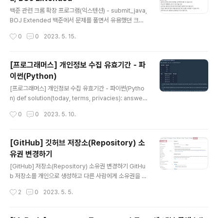
rses/30/lessons/133026 프로그래머스 코드 중심의
글 내용
개발자 채용. 스택 기반의 포지션 매칭. 프로그래머스의 개
백준 관련 크롬 확장 프로그램(익스텐션) - submit_java,
발자 맞춤형 프로필을 등록하고, 나와 기술 궁합이 잘 맞는
BOJ Extended 백준에서 문제를 풀면서 유용했던 크롬
기업들을 매칭 받으세요. programmer..
익스텐션을 소개하려고 한다. submit_java submit_jav
작성시간
0
0
2023. 5. 15.
a 익스텐션은 백준이나 swea에서 Java 코드 제출시 맞
춰줘야 할 포맷(백준: class Main, swea: class Soulti
on)을 맞춰주고 필요없는 패키지 경로를 삭제해준다. sub
[프로그래머스] 개인정보 수집 유효기간 - 파
mit_java 알고리즘 사이트에서 java언어의 포맷을 맞춰
이썬(Python)
줍니다! chrome.google.com BOJ Extended BOJ
글 내용
Extended 익스텐션은 아래와 같은 기능을 사용할 수 있
[프로그래머스] 개인정보 수집 유효기간 - 파이썬(Pytho
었는데 이 중에 신기하고 자주 사용했던 기능은 채점 현황
n) def solution(today, terms, privacies): answer
과 어두운 테마 기능이다. 채점 현황의 경우 몇 퍼센트까지
= [] terms_dic = {t[0]: int(t[2:]) * 28 for t in term
작성시간
0
0
2023. 5. 10.
실행되었는지 항..
s} # 약관 코드를 key값으로, 유효기간을 value값으로 하
는 dict today = list(map(int, today.split('.'))) today
= today[0] * 12 * 28 + today[1] * 28 + today[2]
[GitHub] 깃허브 저장소(Repository) 소
# 오늘 날짜를 일 단위로 변환 for idx in range(len(pri
유권 변경하기
vacies)): day, code = privacies[idx].split(' ') # 개
글 내용
인정보 수집일과 약관 코드를 분리 day = list(ma..
[GitHub] 저장소(Repository) 소유권 변경하기 GitHu
b 저장소를 개인으로 생성하고 다른 사람에게 소유권을 넘
긴다던지 혹은 Organization 소유로 변경하고 싶을 수 있
작성시간
2
0
2023. 5. 5.
을 것이다. 이 글에서 그 방법에 대해 정리해보고자 한다.
제일 먼저 소유권을 변경하고자 하는 저장소의 Settings
의 General에 들어간다. 그리고 제일 아래 쪽으로 스크롤