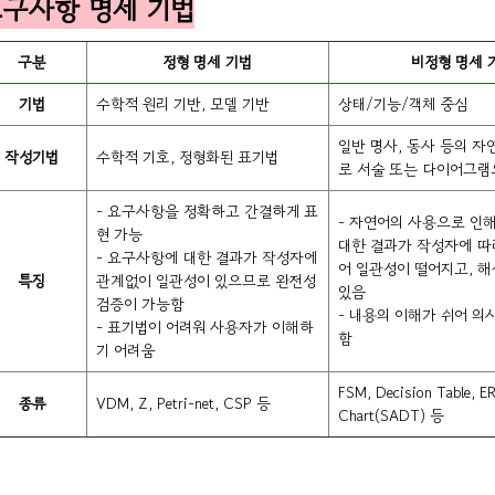
구사항 명세 기법
구분
정형 명세 기법
비정형 명세 
기법
수학적 원리 기반, 모델 기반
상태/기능/객체 중심
일반 명사, 동사 등의 자
작성기법
수학적 기호, 정형화된 표기법
로 서술 또는 다이어그램
- 요구사항을 정확하고 간결하게 표
- 자연어의 사용으로 인
현 가능
대한 결과가 작성자에 따
- 요구사항에 대한 결과가 작성자에
어 일관성이 떨어지고, 해
특징
관계없이 일관성이 있으므로 완전성
있음
검증이 가능함
- 내용의 이해가 쉬어 의
- 표기법이 어려워 사용자가 이해하
함
기 어려움
FSM, Decision Table, 
종류
VDM, Z, Petri-net, CSP 등
Chart(SADT) 등