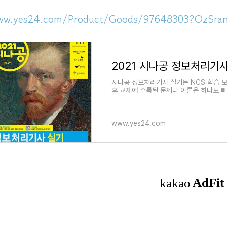
ww.yes24.com/Product/Goods/97648303?OzSra
2021 시나공 정보처리기
시나공 정보처리기사 실기는 NCS 학습 
후 교재에 수록된 문제나 이론은 하나도 빼
이
www.yes24.com