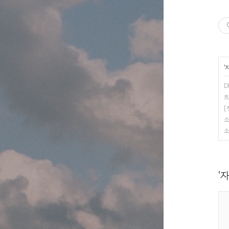
'
D
트
[
소
소
'