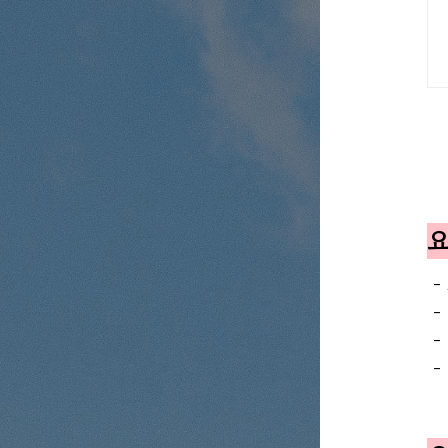
요
-
-
-
-