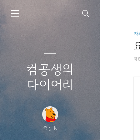
자
요
컴공
컴공생의
다이어리
컴공 K