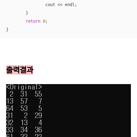
		cout << endl;

	}

return
0
;

}
출력결과