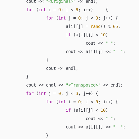
	cout << 
"<Original>"
 << endl;

for
 (
int
 i = 
0
; i < 
9
; i++)	{

for
 (
int
 j = 
0
; j < 
3
; j++) {

			a[i][j] = 
rand
() % 
65
;

if
 (a[i][j] < 
10
)

				cout << 
" "
;

			cout << a[i][j] << 
"  "
;

		}

		cout << endl;

	}

	cout << endl << 
"<Transposed>"
 << endl;

for
 (
int
 j = 
0
; j < 
3
; j++) {

for
 (
int
 i = 
0
; i < 
9
; i++) {

if
 (a[i][j] < 
10
)

				cout << 
" "
;

			cout << a[i][j] << 
"  "
;

		}
