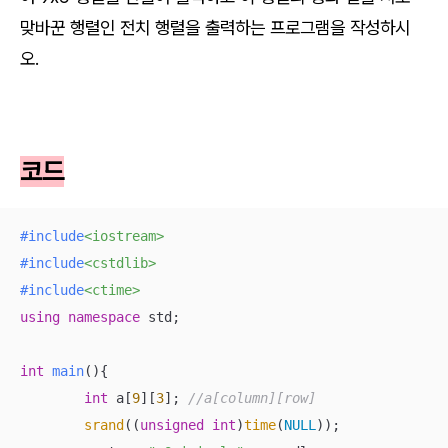
맞바꾼 행렬인 전치 행렬을 출력하는 프로그램을 작성하시
오.
코드
#
include
<iostream>
#
include
<cstdlib>
#
include
<ctime>
using
namespace
 std;

int
main
()
{

int
 a[
9
][
3
]; 
//a[column][row]
srand
((
unsigned
int
)
time
(
NULL
));
