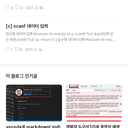
저 계산되어야 한다. c/c++에서도 곱셈과 나눈셈의 연산이 덧셈과 뺄셈보다
4
0
2021. 3. 18.
먼저 처리 된다. c/c++에서는 사칙 연산 말고도 많은 연산자가 있기 때문에 여
러 개의 연산자가 일렬로 나열되어 있을 때, 어떤 연산자를 먼저 처리할지의 순
서가 정해져 있는데 이것을 연산자 우선순위라고 한다. result를 구하기 위해서
[c] scanf 데이터 입력
가장 우선순위가 높은 연산자는 곱셈 연산자(*)와 나눗셈 연산자(/)이고 그 다음
글 내용
으로 우선순위가 높은 연산자는 덧셈 연산자(+)와 뺄셈 연산자(-)이며 이 중에
정수형 데이터 입력 #include int main(){ int a; scanf("%d",&a);#입력 받
서 가장 우선순위가 낮은 연산자는 대입 연산자(..
는 부분 printf("%d",a); return 0; } 실수형 데이터 입력 #include int main
(){ double a; scanf("%lf",&a);#입력 받는 부분 printf("%lf",a); printf("%.
1
0
2021. 3. 16.
2lf",a);#소수점 둘째 자리(셋째 자리에서 반올림)까지 출력 return 0; } 문자형
데이터 입력 #include int main(){ char a; scanf("%c",&a);#입력 받는 부
분 printf("%c",a); return 0; } 아래 코드는 문자를 입력받고 %c로 출력하면
입력한 문자가, %d로 출력하면 아스키코드 값이 출력된다. #include in..
이 블로그 인기글
vscode로 markdown(.md)
개발자 도구(F12)로 동영상 재생