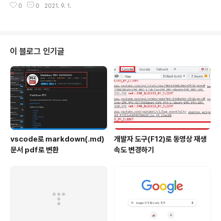
0
0
2021. 9. 1.
때문에 내용 자체를 비교하고자 한다면 equals()를 사용하면 된다. == : 주소
의 값 비교 equals() : 내용 자체를 비교 public class EqualsTest{ public
static void main(String[] args){ String a = "JAVA" String b = "JAVA"
String c = new String("JAVA"); String d = new String("JAVA"); Syste
m.out.printl..
이 블로그 인기글
vscode로 markdown(.md)
개발자 도구(F12)로 동영상 재생
문서 pdf로 변환
속도 변경하기