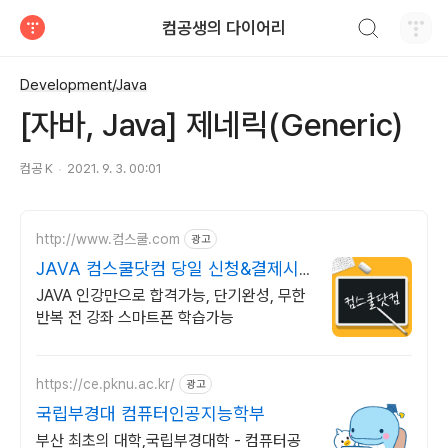
검색하기
컴공생의 다이어리
티스토리
Development/Java
[자바, Java] 제네릭(Generic)
컴공 K
2021. 9. 3. 00:01
http://www.컴스쿨.com
광고
JAVA 컴스쿨닷컴 당일 신청&결제시
기프티콘!
JAVA 인강만으로 합격가능, 단기완성, 무한
반복 전 강좌 스마트폰 학습가능
https://ce.pknu.ac.kr/
광고
국립부경대 컴퓨터인공지능학부
부산 최초의 대학,국립부경대학 - 컴퓨터공