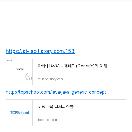
https://st-lab.tistory.com/153
자바 [JAVA] - 제네릭(Generic)의 이해
st-lab.tistory.com
http://tcpschool.com/java/java_generic_concept
코딩교육 티씨피스쿨
tcpschool.com