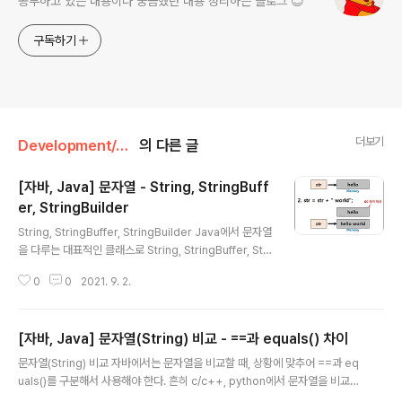
공부하고 있는 내용이나 궁금했던 내용 정리하는 블로그 😊
구독하기
더보기
Development/Java
의 다른 글
[자바, Java] 문자열 - String, StringBuff
er, StringBuilder
글 내용
String, StringBuffer, StringBuilder Java에서 문자열
을 다루는 대표적인 클래스로 String, StringBuffer, Stri
ngBuilder가 있다. String String 클래스는 StringBuff
0
0
2021. 9. 2.
er, StringBuilder 클래스와 다르게 한번 생성되면 할당
된 메모리 공간이 변하지 않는다는 불변의 속성을 가지고
있다. String str = "hello"; // String str = new String
[자바, Java] 문자열(String) 비교 - ==과 equals() 차이
("hello"); str = str + " world"; // [ hello world ] 위의
글 내용
예제는 str에 처음 "hello" 값을 넣고 두번째 문장에서 str
문자열(String) 비교 자바에서는 문자열을 비교할 때, 상황에 맞추어 ==과 eq
이 "hello world"라는 값을 가지고 있는 새로운 메모리 여
uals()를 구분해서 사용해야 한다. 흔히 c/c++, python에서 문자열을 비교하
역을 가리키게 변경되고 처음 ..
고자 할 때, ==을 사용하지만 java에서의 ==은 주소의 값을 비교한다. 그렇기