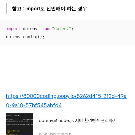
참고 : import로 선언해야 하는 경우
import
 dotenv 
from
"dotenv"
;

dotenv.config();
https://80000coding.oopy.io/8262d415-2f2d-49a
0-9a10-57bf545abfd4
dotenv로 node.js 서버 환경변수 관리하기
80000coding.oopy.io