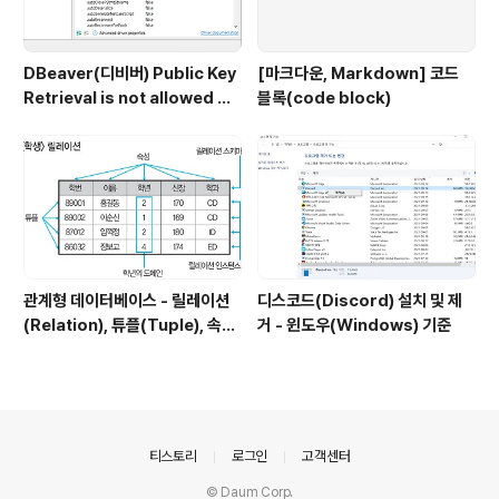
DBeaver(디비버) Public Key
[마크다운, Markdown] 코드
Retrieval is not allowed 에
블록(code block)
러
관계형 데이터베이스 - 릴레이션
디스코드(Discord) 설치 및 제
(Relation), 튜플(Tuple), 속성
거 - 윈도우(Windows) 기준
(Attribute), 도메인(Domain)
의안내
티스토리
로그인
고객센터
© Daum Corp.