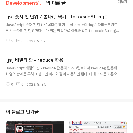
더보기
Development/Node.js & JavaScript
의 다른 글
[js] 숫자 천 단위로 콤마(,) 찍기 - toLocaleString()
글 내용
JavaScript 숫자 천 단위로 콤마(,) 찍기 - toLocaleString() 자바스크립트
에서 숫자의 천 단위마다 콤마 찍는 방법으로 아래와 같이 toLocaleString()
을 활용하는 것이 있다. 변수가 Number 타입일 때만 천 단위로 콤마를 찍어 문
5
0
2022. 9. 15.
자열로 리턴하고 만일 숫자 데이터가 문자열이라면 제대로 동작하지 않는다. le
t num = 123456789; console.log(num.toLocaleString()); // 123,45
6,789 // 잘못된 사용예시 let strNum = "123456789"; console.log(str
[js] 배열의 합 - reduce 활용
Num.toLocaleString()); // 123456789 https://velog.io/@devstefan
글 내용
cho/js-toLocaleString-..
JavaScript 배열의 합 - reduce 활용 자바스크립트에서 reduce() 활용해
배열의 합계를 구하고 싶다면 아래와 같이 사용하면 된다. 아래 코드를 기준으
로 acc에 누적값이 저장되고 cur이 배열의 현재 값을 의미한다. 0은 acc의 초
0
0
2022. 8. 31.
기값이다. // example const arr = [1, 3, 5, 7]; let sum = arr.reduce((a
cc, cur) => acc + cur, 0); console.log(sum); // 16 https://cocobi.tist
ory.com/134 [JS] 자바스크립트 배열의 합계, 평균 구하기 📌 배열의 합계,
평균 구하기 자바스크립트에서 배열의 합계와 평균을 구하는 방법으로 reduc
e( )를 사용하면 된다. 또한, 배열의 역순으로 연산을..
이 블로그 인기글