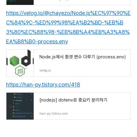
https://velog.io/@chayezo/Node.js%EC%97%90%E
C%84%9C-%ED%99%98%EA%B2%BD-%EB%B
3%80%EC%88%98-%EB%8B%A4%EB%A3%A8%
EA%B8%B0-process.env
Node.js에서 환경 변수 다루기 (process.env)
velog.io
https://han-py.tistory.com/418
[nodejs] dotenv로 중요키 분리하기
han-py.tistory.com