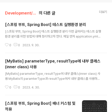
더보기
Development/Spring & SpringBoot
의 다른 글
[스프링 부트, Spring Boot] 테스트 실행환경 분리
글 내용
[스프링 부트, Spring Boot] 테스트 실행환경 분리 이번 글에서는 테스트 실행
환경 분리를 위한 방법에 대해 정리하고자 한다. 제일 먼저 application.yml
(환경변수) 파일에 테스트 환경을 추가해준다. # application.yml spring: c
0
0
2023. 9. 30.
onfig.activate.on-profile: default --- spring: config.activate.on-pr
ofile: test 이때, 테스트 환경에 대한 환경 변수 파일을 test 하위에 분리해주
는 방법도 있다. 환경 변수 파일을 test 하위에 만들어주면 자동으로 main 하위
[MyBatis] parameterType, resultType에 내부 클래스
의 환경 변수 파일보다 우선적으로 적용된다. 그리고 분리한 테스트 환경을 적
용시켜주기 위해 테스트 클래스에 @ActiveProfiles를 아래와 같이 ..
(inner class) 사용
글 내용
[MyBatis] parameterType, resultType에 내부 클래스(inner class) 사
용 MyBatis의 paramterType과 resultType에서 내부 클래스를 사용하는
방법에 대해 정리하고자 한다. 우선 paramterType과 resultType에서 내부
0
0
2023. 4. 30.
클래스를 사용하기 위해서는 아래와 같이 내부 클래스가 static으로 선언되어
있어야 한다. public class Outer { public static class InnerA { // ... } pu
blic static class InnerB { // ... } } 그리고 MyBatis에서 사용시 아래와 같이
[스프링 부트, Spring Boot] 배너 커스텀 및
$를 사용해서 내부 클래스를 타입으로 설정하면 된다. 점(.)은 경로를 타고 갈
때 사용하고 $는 inner cl..
적용
글 내용