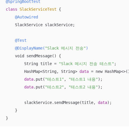
@SpringBootTest
class
SlackServiceTest
{

@Autowired
    SlackService slackService;

@Test
@DisplayName(
"Slack 메시지 전송"
)
    void sendMessage() {

        String title = 
"Slack 메시지 전송 테스트"
;

        HashMap<String, String> 
data
 = new HashMap<>()
data
.put(
"테스트1"
, 
"테스트1 내용"
);

data
.put(
"테스트2"
, 
"테스트2 내용"
);

        slackService.sendMessage(title, 
data
);

    }

}