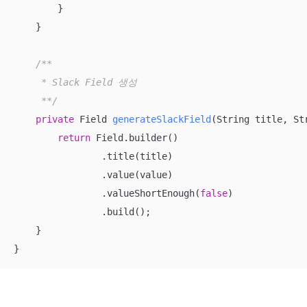
        }

    }

/**

     * Slack Field 생성

     **/
private
 Field 
generateSlackField
(String title, St
return
 Field.builder()

                .title(title)

                .value(value)

                .valueShortEnough(
false
)

                .build();

    }

}