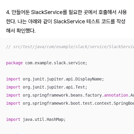
4. 만들어둔 SlackService를 필요한 곳에서 호출해서 사용
한다. 나는 아래와 같이 SlackService 테스트 코드를 작성
해서 확인했다.
// src/test/java/com/example/slack/service/SlackServi
package
 com.example.slack.service;

import
import
import
 org.springframework.beans.factory.
annotation
import
 org.springframework.boot.test.context.SpringBoo
import
 java.util.HashMap;
