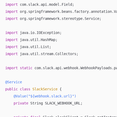
import
import
import
 org.springframework.stereotype.Service;

import
import
import
import
 java.util.stream.Collectors;

import
static
 com.slack.api.webhook.WebhookPayloads.pa
@Service
public
class
SlackService
{

@Value("${webhook.slack.url}")
private
 String SLACK_WEBHOOK_URL;
