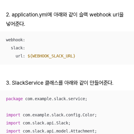
2. application.yml에 아래와 같이 슬랙 webhook url을
넣어준다.
webhook:

  slack:

    url: 
${WEBHOOK_SLACK_URL}
3. SlackService 클래스를 아래와 같이 만들어준다.
package
 com.example.slack.service;

import
import
import