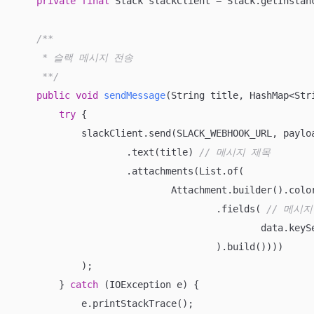
private
final
 Slack slackClient = Slack.getInstanc
/**

     * 슬랙 메시지 전송

     **/
public
void
sendMessage
(String title, HashMap<Str
try
 {

            slackClient.send(SLACK_WEBHOOK_URL, payloa
                    .text(title) 
// 메시지 제목
                    .attachments(List.of(

                            Attachment.builder().colo
                                    .fields( 
// 메시
                                            data.keyS
                                    ).build())))

            );

        } 
catch
 (IOException e) {

            e.printStackTrace();
