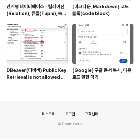
관계형 데이터베이스 - 릴레이션
[마크다운, Markdown] 코드
(Relation), 튜플(Tuple), 속성
블록(code block)
(Attribute), 도메인(Domain)
DBeaver(디비버) Public Key
[Google] 구글 문서 복사, 다운
Retrieval is not allowed 에
로드 권한 막기
러
의안내
티스토리
로그인
고객센터
© Daum Corp.