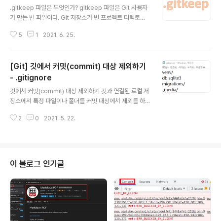
.gitkeep 파일은 무엇인가? gitkeep 파일은 Git 사용자
가 만든 빈 파일이다. Git 저장소가 빈 프로젝트 디렉토리
를 유지한다. 우리가 만약에 A라는 빈폴더를 생성하고 커
5
1
2021. 6. 25.
밋을 하려고 하면 Git 저장소에 A폴더가 커밋되지 않는다.
이럴 때 gitkeep파일을 A라는 폴더에 넣으면 A폴더가 커
밋이 된다. 또 만일 B라는 폴더에 있던 다른 파일들이 모두
[Git] 깃에서 커밋(commit) 대상 제외하기
삭제되더라도 gitkeep 파일이 있으면 B폴더는 커밋할 때
없어지지 않고 유지된다. gitkeep 비어있는 폴더 커밋 가
- .gitignore
글 내용
능 https://whatext.com/ko/gitkeep GITKEEP 파일
깃에서 커밋(commit) 대상 제외하기 깃과 연결된 로컬 저
확장자-여는 방법? GITKEEP는 Git Keep File입니다.
장소에서 특정 파일이나 폴더를 커밋 대상에서 제외를 하
GITKEEP 파일은 Git 사용자가 생성하는 빈 파일로, Git
려면 .gitignore 파일을 사용하면 된다. .gitignore 파일
리포지토리는 ..
2
0
2021. 5. 22.
을 생성하는 방법으로는 GitHub에서 repository를 생성
할 때, .gitignore 파일을 생성하는 옵션을 넣어놓거나 로
컬 저장소에 .git 폴더가 위치한 디렉터리에 .gitignore 파
일을 생성하면 된다. .gitignore 파일을 생성했으면 제외
하고 싶은 폴더나 파일을 입력해주면 된다. devbirdfeet.
이 블로그 인기글
tistory.com/31 Git(8) .gitignore 이란 GitHub를 사
용하는 법 대한 깃 포스팅 순서이다. 1. Git(7) 원격저장소
생성하기 2. Git(8) .gitignore 이란 3...