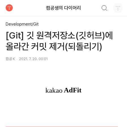
검색하기
컴공생의 다이어리
티스토리
Development/Git
[Git] 깃 원격저장소(깃허브)에
올라간 커밋 제거(되돌리기)
컴공 K
2021. 7. 20. 00:01