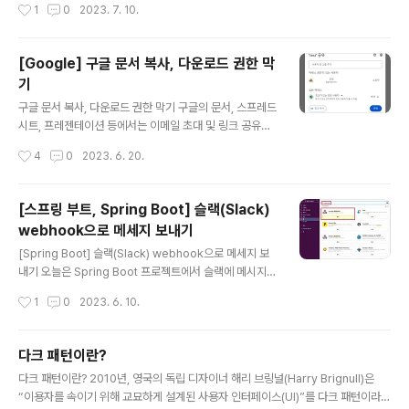
작성시간
1
0
2023. 7. 10.
확장프로그램이다. ColorZilla Advanced Eyedropp
er, Color Picker, Gradient Generator and other c
olorful goodies chrome.google.com 확장 프로그
[Google] 구글 문서 복사, 다운로드 권한 막
램을 설치한뒤 ColorZila 아이콘이 있다면 그것을 클릭하
기
거나 아니면 확장프로그램 목록의 ColorZila를 클릭한다.
글 내용
Page Color Picker Active를 클릭하고 스포이드가 나
구글 문서 복사, 다운로드 권한 막기 구글의 문서, 스프레드
오고 원하는 지점의 색상을 추출할 수 있다.
시트, 프레젠테이션 등에서는 이메일 초대 및 링크 공유를
통해 문서를 공유할 수 있다. 다운로드, 복사 등을 막기 위
작성시간
4
0
2023. 6. 20.
해서는 톱니바퀴 모양 아이콘을 클릭하고 '뷰어 및 댓글 작
성자에게 다운로드, 인쇄, 복사 옵션 표시'에 해당하는 체크
박스를 해제해주면 된다. 참고 공유 중지, 제한 또는 변경하
[스프링 부트, Spring Boot] 슬랙(Slack)
기 - 컴퓨터 - Google Docs 편집기 고객센터 파일을 공
webhook으로 메세지 보내기
유한 후 언제든지 공유를 중지할 수 있습니다. 파일을 공유
글 내용
한 다른 사용자가 파일을 변경하거나 공유할 수 있는지 여
[Spring Boot] 슬랙(Slack) webhook으로 메세지 보
부를 제어할 수도 있습니다. 파일 공유 중지하기 중요: 다른
내기 오늘은 Spring Boot 프로젝트에서 슬랙에 메시지를
사용 support.google.com
보내는 방법에 대해 정리하고자 한다. 본격적으로 들어가
작성시간
1
0
2023. 6. 10.
기 전 아래의 조건이 준비되어 있다는 가정을 하고 설명을
하려고 한다. 슬랙이 설치되어 있고 하나의 워크스페이스
에 들어가 있다. 스프링부트 프로젝트의 기본 설정이 되어
다크 패턴이란?
있다. 슬랙 설정 1. 슬랙 앱에서 webhook을 검색한 후 In
글 내용
다크 패턴이란? 2010년, 영국의 독립 디자이너 해리 브링널(Harry Brignull)은
coming WebHooks를 추가한다. 2. 추가 버튼 클릭 후
“이용자를 속이기 위해 교묘하게 설계된 사용자 인터페이스(UI)”를 다크 패턴이라고
어떤 채널에 포스트할지 선택을 한 후 수신 웹후크 통합 앱