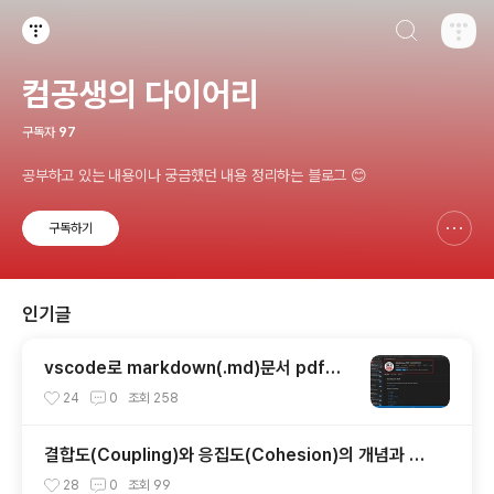
검색하기
티스토리
컴공생의 다이어리
구독자
97
공부하고 있는 내용이나 궁금했던 내용 정리하는 블로그 😊
구독하기
신고하기 레이어
열기
인기글
vscode로 markdown(.md)문서 pdf로
변환
24
0
조회
258
결합도(Coupling)와 응집도(Cohesion)의 개념과 특
징, 유형
28
0
조회
99