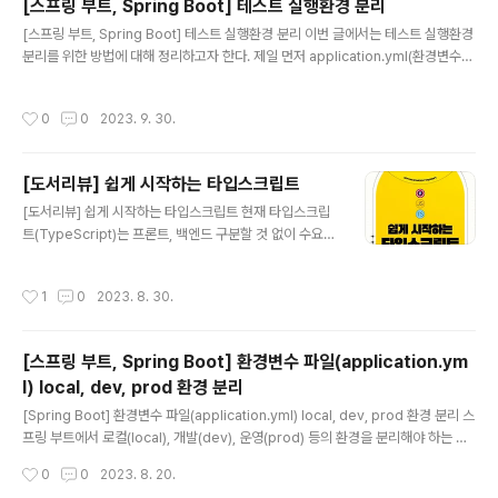
[스프링 부트, Spring Boot] 테스트 실행환경 분리
용하고 싶은 경우 제로 지출 예산 템플릿을 선택시 간단하
글 내용
게 예산 생성이 가능하다. 조금 더 예산에 대한 구체적인 설
[스프링 부트, Spring Boot] 테스트 실행환경 분리 이번 글에서는 테스트 실행환경
정(예산 금액 설정, 예산 범위, 알림 임계값...)을 하고 싶다
분리를 위한 방법에 대해 정리하고자 한다. 제일 먼저 application.yml(환경변수)
면 템플릿을 사용하지 않고 사용자 지정(고급)을 선택하여
파일에 테스트 환경을 추가해준다. # application.yml spring: config.activate.
커스텀하면 된다. 예산 생성 후 Budgets(예산..
on-profile: default --- spring: config.activate.on-profile: test 이때, 테스
작성시간
0
0
2023. 9. 30.
트 환경에 대한 환경 변수 파일을 test 하위에 분리해주는 방법도 있다. 환경 변수 파
일을 test 하위에 만들어주면 자동으로 main 하위의 환경 변수 파일보다 우선적으
로 적용된다. 그리고 분리한 테스트 환경을 적용시켜주기 위해 테스트 클래스에 @A
[도서리뷰] 쉽게 시작하는 타입스크립트
ctiveProfiles를 아래와 같이 ..
글 내용
[도서리뷰] 쉽게 시작하는 타입스크립트 현재 타입스크립
트(TypeScript)는 프론트, 백엔드 구분할 것 없이 수요가
높아지는 대세 언어인 것 같다. 프론트는 말할 것도 없고 백
엔드에서도 NestJS 프레임워크와 결합해서 많이 사용되
작성시간
1
0
2023. 8. 30.
는 것 같다. (타입스크립트를 사용하는 기업이 궁금하다면
아래 사이트에 접속해보는 것을 추천한다.) Typescript
사용하는 기업들 | 코드너리 [Typescript]은/는 현재 클
[스프링 부트, Spring Boot] 환경변수 파일(application.ym
라썸,플렉스,렌딧,클래스팅,엔라이튼,토스랩 등의 기업에
l) local, dev, prod 환경 분리
서 사용하고 있습니다. 더 많은 정보는 코드너리에서 지금
글 내용
바로 확인해보세요. www.codenary.co.kr 본론으로 다
[Spring Boot] 환경변수 파일(application.yml) local, dev, prod 환경 분리 스
시 돌아와서 오늘은 길벗 출판사에서 책을 제공받아 읽게
프링 부트에서 로컬(local), 개발(dev), 운영(prod) 등의 환경을 분리해야 하는 경
된 쉽게 시작하는 타입스크립트 책에 대해 짧게나마 리뷰
우 profile을 활용해 설정 정보를 분리할 수 있다. profile은 spring.config.activ
작성시간
0
0
2023. 8. 20.
해보려고 ..
ate.on-profile 을 통해서 profile 이름을 작성을 적고 하위에 해당 profile에 대