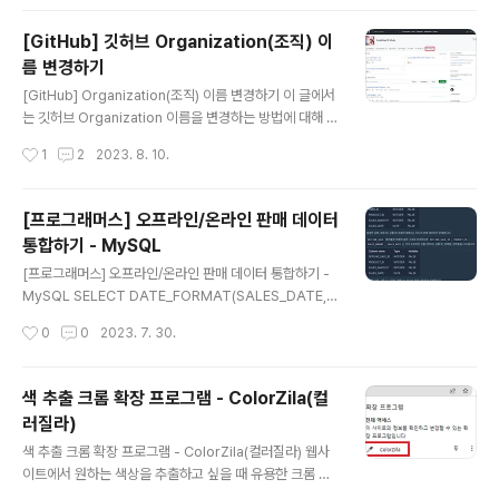
한 설정을 작성해주면 된다. profile 환경 정보를 분리하는 방법으로는 아래와 같이
크게 2가지가 있다. 하나의 파일 안에서 환경 분리 yml 파일 분리 하나의 파일 안에
[GitHub] 깃허브 Organization(조직) 이
서 환경 분리 하나의 파일 안에서 --- 를 넣어서 profile을 분리한다. # profile 정
름 변경하기
보가 없는 맨 위 부분은..
글 내용
[GitHub] Organization(조직) 이름 변경하기 이 글에서
는 깃허브 Organization 이름을 변경하는 방법에 대해 정
리하고자 한다. 1. Organization 페이지에 접속해서 Sett
작성시간
1
2
2023. 8. 10.
ings 탭을 클릭한다. 2. Settings의 General 메뉴에 대
해 하단으로 스크롤 하면 Danger zone이 나오는데 이
영역의 Rename organization 버튼을 클릭한다. 3. 아
[프로그래머스] 오프라인/온라인 판매 데이터
래 주의 사항을 읽어보고 하단 버튼을 클릭한다. 4. 변경할
통합하기 - MySQL
이름을 기입하고 Change 버튼을 클릭한다. 이 과정이 끝
글 내용
나고 조금 기다리면 변경된 이름이 적용된다.
[프로그래머스] 오프라인/온라인 판매 데이터 통합하기 -
MySQL SELECT DATE_FORMAT(SALES_DATE,
'%Y-%m-%d') AS SALES_DATE, PRODUCT_ID, U
작성시간
0
0
2023. 7. 30.
SER_ID, SALES_AMOUNT FROM ( SELECT SALE
S_DATE, PRODUCT_ID, USER_ID, SALES_AMOU
NT FROM ONLINE_SALE UNION ALL SELECT SA
색 추출 크롬 확장 프로그램 - ColorZila(컬
LES_DATE, PRODUCT_ID, NULL AS USER_ID, SA
러질라)
LES_AMOUNT FROM OFFLINE_SALE ) T WHERE
글 내용
SALES_DATE LIKE '2022-03%' ORDER BY SALE
색 추출 크롬 확장 프로그램 - ColorZila(컬러질라) 웹사
S_DATE, PRODUCT_ID, USER_ID; https://school.
이트에서 원하는 색상을 추출하고 싶을 때 유용한 크롬 확
programm..
장프로그램을 소개하고자 한다 바로 ColorZila라는 크롬