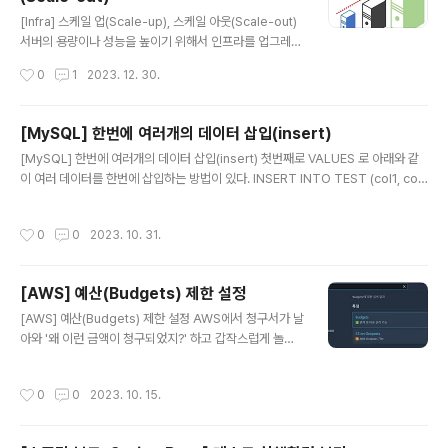
글 내용
[Infra] 스케일 업(Scale-up), 스케일 아웃(Scale-out)
서버의 용량이나 성능을 높이기 위해서 인프라를 업그레이
드 하는 방법으로 스케일 업과 스케일 아웃이 있다. 스케일
작성시간
0
1
2023. 12. 30.
업(Scale-up) 기존 서버의 사양을 업그레이드해 시스템
을 확장하는 것 추가적인 네트워크 연결없이 사양만 증강
하고 한 대의 서버를 관리하면 되기 때문에 비교적 간단 성
[MySQL] 한번에 여러개의 데이터 삽입(insert)
능 향상에 따른 비용부담이 큼 단일 서버이기 때문에 서버
글 내용
[MySQL] 한번에 여러개의 데이터 삽입(insert) 첫번째로 VALUES 로 아래와 같
교체시 다운타임 발생 및 장애 발생시 큰 타격 하드웨어적
이 여러 데이터를 한번에 삽입하는 방법이 있다. INSERT INTO TEST (col1, col
인 예) 성능이나 용량 증강을 목적으로 하나의 서버에 디스
2, ...) VALUES ('v1', 'v2', ...), ('v1', 'v2', ...), ... ('v1', 'v2', ...); 두번째로 SELECT
크를 추가하거나 CPU나 메모리를 업그레이드시키는 것
문을 활용하여 SELECT 된 결과를 삽입 방법이 있다. 여러 테이블의 결과를 단일 테
소프트웨어적인 예) AWS의 EC2 인스턴스 사양을 micro
작성시간
0
0
2023. 10. 31.
이블에 저장하거나 하나의 테이블의 일부 컬럼을 조회하여 저장하는 경우에 활용된
에서 small, small에서 medium 등으로 높이는 것 스케
다. INSERT INTO TEST SELECT * FROM TEMP WHERE 조건; SELECT IN
일..
TO TEST SELECT A, B, C, D FROM TEMP WHERE 조건;
[AWS] 예산(Budgets) 제한 설정
글 내용
[AWS] 예산(Budgets) 제한 설정 AWS에서 청구서가 날
아와 '왜 이런 금액이 청구되었지?' 하고 갑작스럽게 놀라
기 전에 미리 요금 폭탄을 예방할 수 있는 방법에 대해 소개
하고자 한다. 바로 AWS의 예산(Budgets) 설정 서비스이
작성시간
0
0
2023. 10. 15.
다. 우선 AWS console에서 Budgets를 검색 후 들어간
다. 아래와 같이 나오면 예산 생성 버튼을 클릭한다. 다음과
같이 예산 유형을 선택하면 된다. 프리티어 서비스로만 이