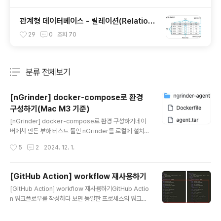
관계형 데이터베이스 - 릴레이션(Relation),
튜플(Tuple), 속성(Attribute), 도메인(Do
29
0
조회
70
main)
분류 전체보기
주요 글 목록
[nGrinder] docker-compose로 환경
구성하기(Mac M3 기준)
글 내용
[nGrinder] docker-compose로 환경 구성하기네이
버에서 만든 부하 테스트 툴인 nGrinder를 로컬에 설치하
지 않고 도커 환경으로 설정하고 싶다는 욕심을 품게되며..
작성시간
5
2
2024. 12. 1.
예상보다 긴 싸움을 하게되었다. 이 글에서는 그 결과에 대
한 핵심 내용을 정리하고자 한다. 이 글은 24.12.01 기준
실리콘 맥 기준으로 작성된 글이기 때문에 다른 환경에서
[GitHub Action] workflow 재사용하기
는 제대로 동작하지 않을 가능성도 있습니다. 최종 결과물
글 내용
[GitHub Action] workflow 재사용하기GitHub Actio
을 미리 공유합니다.https://drive.google.com/drive/
n 워크플로우를 작성하다 보면 동일한 프로세스의 워크플
folders/1OIv5V3Ln4872Wc-aAZwhBD_HZE-geT
로우가 반복되는 경우가 있다. 일부 로직이 변경될 때, 동일
ct?usp=sharing Code-Snippet/Testing/Perform
한 워크플로우를 모두 수정하거나 변경 사항을 놓치는 경
ace-Test/ngrinder at main · CodeDiary18-St..