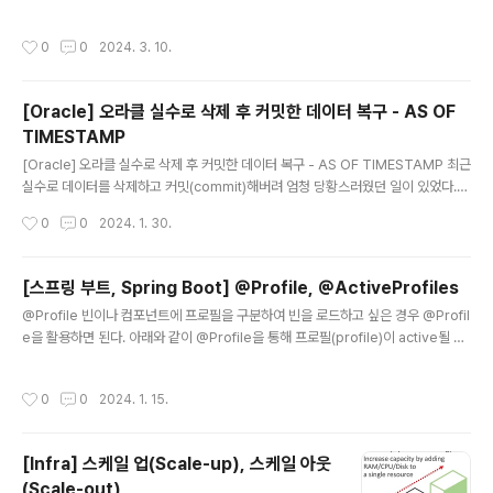
수 있다. 주요 RDBMS(MySQL, Oracle, Postgresql...)에서 제공하는 기능이다.
WITH 절을 사용하면 반복되는 블록을 재사용함으로써 코드 가독성을 높일 수 있으
작성시간
0
0
2024. 3. 10.
며 실행 속도 시간을 최적화할 수 있다. WITH 절은 아래와 같이 별칭(서브쿼리의 이
름)을 지정하고 별칭에 해당하는 쿼리문을 지정해주면된다. WITH 별칭1 AS (SEL
ECT 문), 별칭2 AS (SELECT 문) ... SELECT FROM 별칭1, 별칭2 ...; # examp
[Oracle] 오라클 실수로 삭제 후 커밋한 데이터 복구 - AS OF
le WITH LIST AS ( SELECT * FROM TEST_TB WH..
TIMESTAMP
글 내용
[Oracle] 오라클 실수로 삭제 후 커밋한 데이터 복구 - AS OF TIMESTAMP 최근
실수로 데이터를 삭제하고 커밋(commit)해버려 엄청 당황스러웠던 일이 있었다.
어떻게 복구할 수 있을까 찾던 중 AS OF TIMESTAMP 를 활용하여 복구하는 방법
작성시간
0
0
2024. 1. 30.
에 대해 알게 되었고 그 방법에 대해 이 글에 정리하고자 한다. FlashBack은 DB에
서 데이터 수정 및 삭제를 하고 커밋을 한 이후더라도 특정한 시간이나 특정 시점으
로 되돌릴 수 있는 기능이다. Oracle 9i 이후부터 지원되는 기능으로 잘못된 DML
[스프링 부트, Spring Boot] @Profile, @ActiveProfiles
operation으로 인한 복구를 쉽게 할 수 있다. FlashBack 기능을 통해 AS OF TI
글 내용
@Profile 빈이나 컴포넌트에 프로필을 구분하여 빈을 로드하고 싶은 경우 @Profil
MESTAMP를 활용하여 삭제 전 데이터를 조회할 수 있으며 이를 활용하여 데이터
e을 활용하면 된다. 아래와 같이 @Profile을 통해 프로필(profile)이 active될 때
복구가..
어떤 빈 혹은 컴포넌트를 등록할지 결정할 수 있다. @Configuration @Profile
("prod") public class ProdConfig{ @Bean public DataSource dataSou
작성시간
0
0
2024. 1. 15.
rce(){ // ... 생략 } } @Configuration @Profile("dev") public class DevCo
nfig{ @Bean public DataSource dataSource(){ // ... 생략 } } 프로필 이름 앞
에 NOT 연산자인 !를 접두사로 붙여 프로필에서 제외시킬 수 있다. ..
[Infra] 스케일 업(Scale-up), 스케일 아웃
(Scale-out)