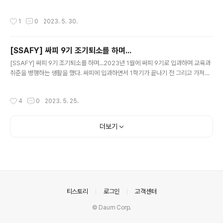
최초로 정의했다. 정리하자면, 다크 패턴은 온라인 상에서 소비자들을 은밀히 유도해
추가 버튼을 클릭한다. 3. 2번에서 버튼 클릭 후 아래와 같
물건을 구매하거나 서비스에 가입하게 하는 것을 의미한다. 한국소비자원조사 따르
은 페이지가 나오는데 설정 지침의 웹후크 URL을 꼭 어디
작성시간
1
0
2023. 5. 30.
면 국내 100개 전자상거래 모바일앱 중 97% 최소 1개 이상 ‘다크패턴’ 갖고 있는 것
에 복사해둬야 한다. 해당 URL이 메시지를 보내..
으로 나타났다. 이용자들도 모르는 사이 다크 패턴에 속아 가입하는 경우가 많은 것
이다. 일상에서 자주 만나는 다크 패턴 숨겨진 비용 숙소 예약 사이트에서 홈화면에
[SSAFY] 싸피 9기 조기퇴소를 하며...
표시된 금액과 예약 절차를 마친 최종 숙박 가격이 눈에 띄게 다른 경우 있음 → 확인
글 내용
해보면 각종 수수료나 봉사비가 잔뜩 붙어..
[SSAFY] 싸피 9기 조기퇴소를 하며...2023년 1월에 싸피 9기로 입과하며 교육과
취준을 병행하는 생활을 했다. 싸피에 입과하면서 1학기가 끝나기 전 그리고 가져온
치약을 다쓰기 전 싸피를 뜨겠다는 다짐을 남몰래(사실 몇몇 알고 있다)? 하고 있었
다. 결론을 먼저 말하자면 1학기 수료를 얼마 남기지 못하고 취업이 되어 조기퇴소를
작성시간
4
0
2023. 5. 25.
하게 되었다. 입과 이유싸피에 입과한 이유는 취업 지원 서비스와 대학 졸업 후 취업
전까지 공백을 만들기 싫어서였다. 사실 싸피 합격과 동시에 인턴도 합격을 했었다.
싸피와 인턴 사이에서 고민을 하다가 결국 싸피를 선택한 이유는 이미 인턴 경험이
더보기
한차례 있기도 했었고 인턴전형 면접 중 만난 싸피 7기 수료생분의 말 중 '점점 싸피
카르텔이 되어 가는 것 같아요. 취업하..
의안내
티스토리
로그인
고객센터
© Daum Corp.