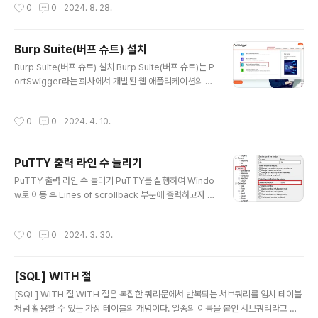
작성시간
0
0
2024. 8. 28.
우가 발생할 수 있다. 이로 인해 추가로 수정하고 커밋해야
하는 번거로움이 발생한다. 이런 불편함으로부터 워크플로
우를 재사용할 필요성에 대해 느꼈고 이 글에서 워크플로
Burp Suite(버프 슈트) 설치
우 재사용하는 방법에 대해 정리하고자 한다. workflow
글 내용
재사용을 적용해볼 example 워크플로우 재사용을 적
Burp Suite(버프 슈트) 설치 Burp Suite(버프 슈트)는 P
용해볼 예시는 다음과 같다. 같은 워크플로우에 client-ch
ortSwigger라는 회사에서 개발된 웹 애플리케이션의 침
eck와 admin-check job은 실행 조건과 작업 디렉토리
투 테스트에 사용되는 소프트웨어 보안 애플리케이션이다.
설정 값을 제외한 나머지 로직이 동일하다. 재사용..
클라이언트와 서버가 통신을 주고 받을 때 전달되는 패킷
작성시간
0
0
2024. 4. 10.
을 중간에 가로채서 확인할 수 있다. 이 글에서는 버프 슈트
의 설치 방법과 실행 방법에 대해 정리하고자 한다. 설치 방
법 1. PortSwigger(버프 슈트 제품 회사) 홈페이지에 접
PuTTY 출력 라인 수 늘리기
속한다. Web Application Security, Testing, & Sca
글 내용
nning - PortSwigger PortSwigger offers tools fo
PuTTY 출력 라인 수 늘리기 PuTTY를 실행하여 Windo
r web application security, testing, & scanning.
w로 이동 후 Lines of scrollback 부분에 출력하고자 하
Choose from a range..
는 라인 수로 변경하면 출력 라인 수를 변경할 수 있다. 방
금 변경한 출력 라인 수 설정을 일시적으로 사용하는 것이
작성시간
0
0
2024. 3. 30.
아닌 기본 설정으로 사용하고 싶다면 Session으로 가서
아래와 같이 Default Settings를 클릭 후 Save 버튼을
눌러 설정을 저장해주면 된다.
[SQL] WITH 절
글 내용
[SQL] WITH 절 WITH 절은 복잡한 쿼리문에서 반복되는 서브쿼리를 임시 테이블
처럼 활용할 수 있는 가상 테이블의 개념이다. 일종의 이름을 붙인 서브쿼리라고 할