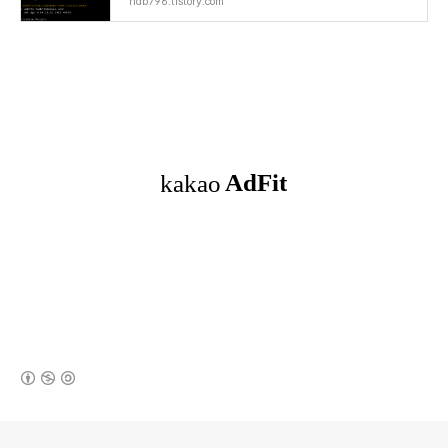
ndb796.tistory.com
(새창열림)
로그 정보