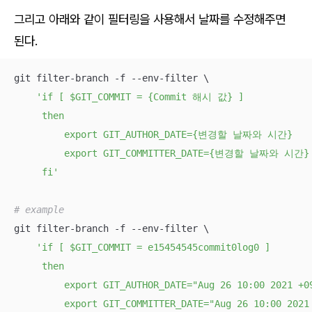
그리고 아래와 같이 필터링을 사용해서 날짜를 수정해주면
된다.
git filter-branch -f --env-filter \

'if [ $GIT_COMMIT = {Commit 해시 값} ]

     then

         export GIT_AUTHOR_DATE={변경할 날짜와 시간}

         export GIT_COMMITTER_DATE={변경할 날짜와 시간}

     fi'
# example
git filter-branch -f --env-filter \

'if [ $GIT_COMMIT = e15454545commit0log0 ]

     then

         export GIT_AUTHOR_DATE="Aug 26 10:00 2021 +09
         export GIT_COMMITTER_DATE="Aug 26 10:00 2021 