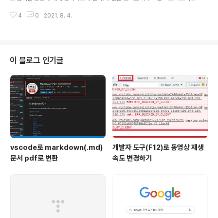
을 합칠 새로운 리포지토리를 하나 생성한다. 2. 그런 다음 생성한 리포지토리
4
0
2021. 8. 4.
를 git clone 명령어를 통해 로컬에 clone한다. 3. clone한 폴더로 이동한 뒤
git bash창을 열어준다. 4. subtree를 이용하는 아래 명령어를 통해 리포지
토리를 합쳐준다. git subtree add --prefix=(해당 Repository 하위의 디
렉터리 구조) (옮겨올 Repository 주소) (옮겨올 Repository의 branch) 5.
git push를 해준다. https://hanco.tistory.com/9 깃허브 리포지토리(Re..
이 블로그 인기글
vscode로 markdown(.md)
개발자 도구(F12)로 동영상 재생
문서 pdf로 변환
속도 변경하기