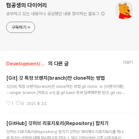
컴공생의 다이어리
공부하고 있는 내용이나 궁금했던 내용 정리하는 블로그 😊
구독하기
더보기
Development/Git
의 다른 글
[Git] 깃 특정 브랜치(branch)만 clone하는 방법
글 내용
깃(Git) 특정 브랜치(branch)만 clone하는 방법 git clone -b {브랜치이름}
--single-branch {저장소 url} 을 git bash 창에 입력해주면 된다. git clon
e -b {branch_name} --single-branch {저장소 URL} # ex) git clone -
1
0
2021. 8. 23.
b release --single-branch https://github.com/CodeDiary18/Test
https://www.slipp.net/questions/577 git에서 특정 브랜치만 clone하
는 방법 git을 사용하다 브랜치 전체를 clone하지 않고 특정 브랜치 하나만 cl
[GitHub] 깃허브 리포지토리(Repository) 합치기
one하는 것이 가능하다. 특히 브랜치가 많은 경우 이 방법을 사용할 수 있다. gi
글 내용
t clone -b ..
깃허브 리포지토리(Repository) 합치기 깃허브 여러개의 리포지토리를 하나
로 합치는 방법에 대해 정리하고자 한다. 1. 일단 깃허브에서 기존 리포지토리들