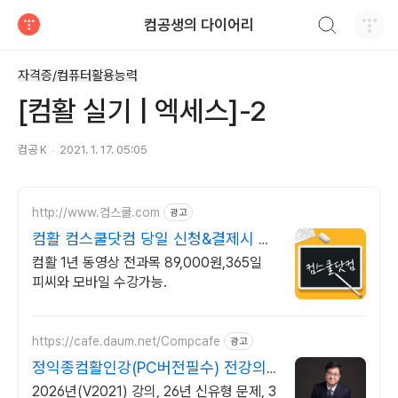
검색하기
컴공생의 다이어리
티스토리
자격증/컴퓨터활용능력
[컴활 실기 | 엑세스]-2
컴공 K
2021. 1. 17. 05:05
http://www.컴스쿨.com
광고
컴활 컴스쿨닷컴 당일 신청&결제시 기
프티콘!
컴활 1년 동영상 전과목 89,000원,365일
피씨와 모바일 수강가능.
https://cafe.daum.net/Compcafe
광고
정익종컴활인강(PC버전필수) 전강의
메일전송 수강기한무제한
2026년(V2021) 강의, 26년 신유형 문제, 3