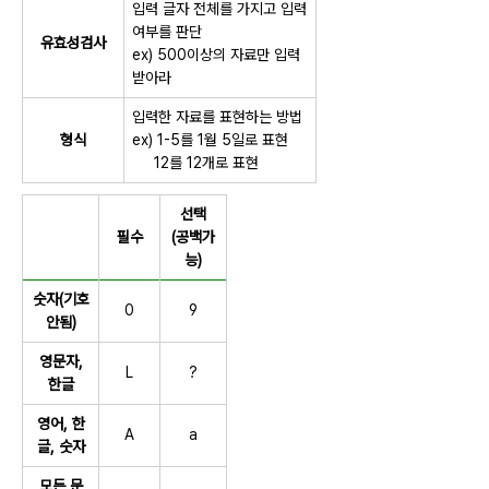
입력 글자 전체를 가지고 입력
여부를 판단
유효성검사
ex) 500이상의 자료만 입력
받아라
입력한 자료를 표현하는 방법
형식
ex) 1-5를 1월 5일로 표현
12를 12개로 표현
선택
필수
(공백가
능)
숫자(기호
0
9
안됨)
영문자,
L
?
한글
영어, 한
A
a
글, 숫자
모든 문