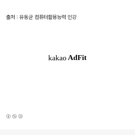
출처 : 유동균 컴퓨터활용능력 인강
(새창열림)
로그 정보