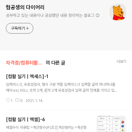
컴공생의 다이어리
공부하고 있는 내용이나 궁금했던 내용 정리하는 블로그 😊
구독하기
더보기
자격증/컴퓨터활용능력
의 다른 글
[컴활 실기 | 엑세스]-1
글 내용
입력마스크, 유효성검사, 형식 구분 역할 입력마스크 입력할 글자 하나하나를
제어 ex) 00LL 숫자 2개, 문자 2개 유효성검사 입력 글자 전체를 가지고 입력
여부를 판단 ex) 500이상의 자료만 입력받아라 형식 입력한 자료를 표현하는
1
0
2021. 1. 14.
방법 ex) 1-5를 1월 5일로 표현 12를 12개로 표현 필수 선택(공백가능) 숫자
(기호안됨) 0 9 영문자, 한글 L ? 영어, 한글, 숫자 A a 모든 문자, 공백 & C 대
문자로 >, 소문자로
[컴활 실기 | 엑셀]-6
글 내용
배열수식 사용법 =계산함수(IF(조건,계산범위)) =계산함