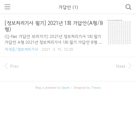
가답안 (1)
[정보처리기사 필기] 2021년 1회 가답안(A형/B
형)
(Q-Net 가답안 보러가기) 2021년 정보처리기사 1회 필기
가답안 A형 2021년 정보처리기사 1회 필기 가답안 B형 w
ww.q-net.or.kr/anc002.do?id=anc00204&gSite=Q&gI
자격증/정보처리기사
2021. 3. 15. 12:29
d=&page=1&sjm_nm=%C1%A4%BA%B8%C3%B3%
B8%AE%B1%E2%BB%E7 가답안 / 확정답안 목록 | 합
격자발표 | Q-net www.q-net.or.kr
Prev
Next
Blog is powered by
Daum
/ Designed by
Tistory