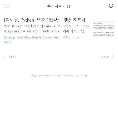
랜선 자르기 (1)
[파이썬, Python] 백준 1654번 : 랜선 자르기
백준 1654번 : 랜선 자르기 (문제 바로가기) 내 코드 impo
rt sys input = sys.stdin.readline # k : 이미 가지고 있는
랜선의 개수, n : 필요한 랜선의 개수 k, n = map(int, inpu
Development/Algorithm & Coding Test
2022. 7. 6.
t().split()) lan_cable = [int(input()) for _ in range(k)] a
00:01
nswer = 0 # 랜선의 최대 길이 start, end = 1, max(lan_ca
ble) while start = n: # 랜선의 개수가 n이상이면 start =
mid + 1 answer = mid else: # 랜선의 개수가 n미만이면 e
Prev
Next
nd = mid - 1 print(answer)
Blog is powered by
Daum
/ Designed by
Tistory