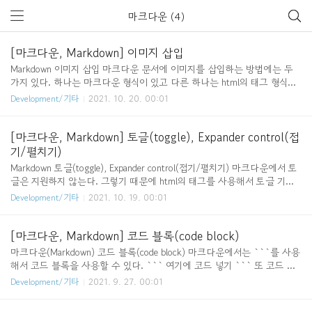
마크다운 (4)
[마크다운, Markdown] 이미지 삽입
Markdown 이미지 삽입 마크다운 문서에 이미지를 삽입하는 방법에는 두
가지 있다. 하나는 마크다운 형식이 있고 다른 하나는 html의 태그 형식이
있다. 아래는 마크다운 형식의 이미지 삽입 방식이다. 이경우 이미지의 크기
Development/기타
2021. 10. 20. 00:01
를 조절할 수 없다는 단점이 있다. ![이미지 이름](이미지 URL) ![pooh](htt
ps://encrypted-tbn0.gstatic.com/images?q=tbn:ANd9GcQW0Z94iqO
01RBz7uaesVFC5hG-J4y-ldNCHg&usqp=CAU) 아래의 경우는 html의 i
[마크다운, Markdown] 토글(toggle), Expander control(접
mg 태그를 사용하는 방식이다. width와 height 속성을 사용하여 이미지 크
기/펼치기)
기를 조절할 수 있다. 이미지 크기를 지정하고 싶은 경우 이 방법을 사용하
Markdown 토글(toggle), Expander control(접기/펼치기) 마크다운에서 토
는 것을 추천한다. https://cute..
글은 지원하지 않는다. 그렇기 때문에 html의 태그를 사용해서 토글 기능
을 사용할 수 있다. 이 기능을 제공하는 html의 태그가 바로 details이다.
Development/기타
2021. 10. 19. 00:01
그리고 div markdown="1"을 꼭 넣어줘야 하는데 이것은 jekyll에서 html사
이에 markdown을 인식 하기 위한 코드이다. 토글 접기/펼치기 안녕 토글
접기/펼치기 안녕 https://ansohxxn.github.io/blog/markdown/ [Github
[마크다운, Markdown] 코드 블록(code block)
블로그] 마크다운(Markdown) 문법 총 정리 🔔 jekyll 블로그에 포스팅을
마크다운(Markdown) 코드 블록(code block) 마크다운에서는 ```를 사용
하기 위한 마크 문법 익히기 ansohxxn.github.io https://inasie.gith..
해서 코드 블록을 사용할 수 있다. ``` 여기에 코드 넣기 ``` 또 코드 블
럭 코드(```) 시작점에 사용하는 언어를 선언하여 문법 강조가 가능하다.
Development/기타
2021. 9. 27. 00:01
아래 표가 코드블록에서 사용가능한 언어이다. 언어 Markdown 언어 Mark
down Bash bash JSON json C# cs Java java C++ cpp JavaScript javascri