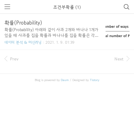
조건부확률 (1)
확률(Probability)
확률(Probability) 아래와 같이 사과 2개와 바나나 1개가
있을 때 사과를 집을 확률과 바나나를 집을 확률은 각각
아래와 같다. 조건부 확률(Conditional Probability) 어떠
데이터 분석 & 머신러닝
2021. 1. 9. 01:39
한 상황이 주어졌을 때, 그 상황 속에서 다른 상황이 일어
날 확률이다. 조건부 확률의 두가지 경우 1. 서로 영향을
끼치지 않을 때 예시 : 녹색 셔츠를 입었을 때 잭팟이 터질
Prev
Next
확률 2. 서로 영향을 끼칠 때 예시 : 비가 오는 날에는 우
산 장사가 더 잘 될 것이다. www.inflearn.com/course/%
EB%A8%B8%EC%8B%A0%EB%9F%AC%EB%8B%9
Blog is powered by
Daum
/ Designed by
Tistory
D%EC%9D%B4%EB%A1%A0-%ED%8C%8C%EC%9
D%B4%EC%8D%AC%EC%8B%A4%EC%8A%B5/lec
ture/9538..