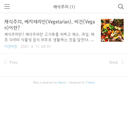
채식주의 (1)
채식주의, 베지테리언(Vegetarian), 비건(Vega
n)이란?
채식주의란? 채식주의란 고기류를 피하고 채소, 과일, 해
초 다위의 식물성 음식 위주로 생활하는 것을 말한다. 채
식주의를 하는 이유로는 종교적인 이유, 개인적인 건강 등
이것저것
2021. 4. 11. 00:01
을 비롯한 다양한 이유가 있다. 채식주의를 떠올리면 육류
를 전혀 먹지 않는 다고 생각하겠지만 음식의 세부적인 특
징이나 포함된 성분에 따라 채식주의자가 먹는 음식은 다
Prev
Next
르다. 채식주의자는 크게 세미 베지테리언과 베지테리언으
로 나눌 수 있다. 세미 베지테리언의 경우 상황에 따라 육
류를 먹기도 한다. 세미 베지테리언 종류 ▶ 플렉시테리언
Blog is powered by
Daum
/ Designed by
Tistory
(Flexitarian) - 플렉시테리언은 기본적으로 채식주의를 지
향하지만 사정상 혹은 본인 나름대로의 허용된 기준 내에
서 육식을 하는 채식주의자 - 보통 채식주의 입문 할 때 가
장 먼저 들어서는 단계 ▶ 폴로 베지..