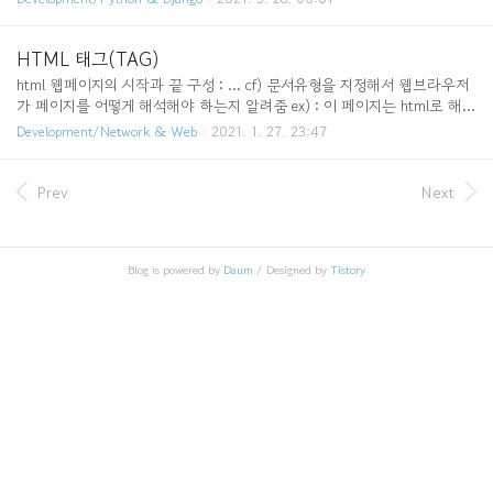
름이 name1인 태그만..
한 구문 분석 트리를 만들며, 웹 스크래핑에 유용하다.
(만일 BeautifulSoup 패키지가 설치되지 않았다면 [pip ins
tall bs4] 명령어를 통해 설치) find() 함수 find() 함수는
HTML 태그(TAG)
조건을 만족하는 태그를 하나만 가져오는 함수이다. 만일
html 웹페이지의 시작과 끝 구성 : ... cf) 문서유형을 지정해서 웹브라우저
아래와 같이 p 태그가 여러 개 있을 경우에도 find() 함수
가 페이지를 어떻게 해석해야 하는지 알려줌 ex) : 이 페이지는 html로 해석
는 p태그 중 첫번째 태그 1개만 가져온다. 위의 ex2의 html
해야 함! head(머리말) 웹페이지의 정보, 문서에서 사용할 외부 파일들을
Development/Network & Web
2021. 1. 27. 23:47
코드 중 p태그가 3개가 있는데 여기서 align 속성이 center,
링크할 때 사용 구성 : body(본문) 브라우저에 실제 표시되는 내용 구성 :
right, left로 각각 다른 것을 볼 수 있다...
... meta(정보에 대한 정보를 알려줌) 문자 인코딩 및 문서 키워드, 요약 정
보 구성 : ex) : 웹페이지의 문자 인코딩 방식을 utf-8로 지정 title(문서 제
Prev
Next
목) 안의 내용이 웹브라우저의 제목 표시줄에 표시 구성 : ... p(단락) 를 사
용하면 내용 앞 뒤로 빈줄이 생기면서 단락이 생김 구성 : ... h1~h6(제목)
이 글자 크기가 제일 크며, 로 갈수록 글자 크기가 작..
Blog is powered by
Daum
/ Designed by
Tistory