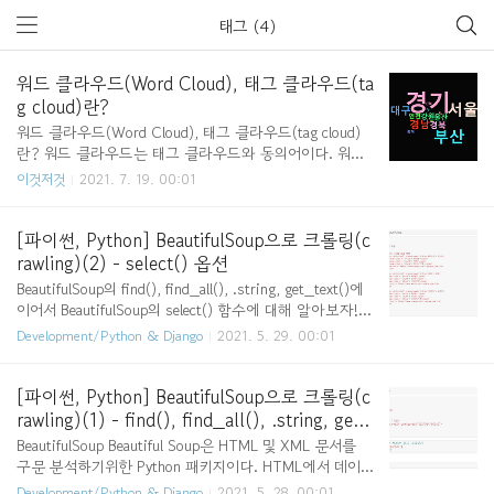
태그 (4)
워드 클라우드(Word Cloud), 태그 클라우드(ta
g cloud)란?
워드 클라우드(Word Cloud), 태그 클라우드(tag cloud)
란? 워드 클라우드는 태그 클라우드와 동의어이다. 워드
클라우드란 문서의 키워드, 개념 등을 직관적으로 파악할
이것저것
2021. 7. 19. 00:01
수 있도록 핵심 단어를 시각화하는 기법이다. 예를 들면
많이 언급될수록 단어를 크게 표현해 한눈에 들어올 수 있
게 하는 기법 등이 있다. 주로 빅데이터(big data)를 분석
[파이썬, Python] BeautifulSoup으로 크롤링(c
할 때 데이터의 특징을 도출하기 위해 활용한다. https://
rawling)(2) - select() 옵션
juem.tistory.com/10 빅데이터! 워드 클라우드(Word Clo
BeautifulSoup의 find(), find_all(), .string, get_text()에
ud)로 손쉽게 표현하는 꿀팁! 워드 클라우드란(Word Clo
이어서 BeautifulSoup의 select() 함수에 대해 알아보자! s
ud)란? 문서의 키워드, 개념 등을 직관적으로 파악할 수
elect() 함수를 사용하여 원하는 데이터 추출 find() 함수
Development/Python & Django
2021. 5. 29. 00:01
있도록 핵심 단어를 시각적으로 돋보이게 하는 기법입니
와 find_all() 함수를 이용하여 원하는 태그를 찾는 방법도
다. 예를 들면 많이 언급될수록 단어를 크게 ..
있지만 select() 함수를 사용하여 원하는 데이터를 추출할
수 있다. select() 함수를 이용하여 데이터 추출하는 방법
[파이썬, Python] BeautifulSoup으로 크롤링(c
의 장점은 다양한 옵션들을 사용할 수 있는 것이다. 아래
rawling)(1) - find(), find_all(), .string, get_
와 같이 ex1에 html이 저장되어 있다고 하고 select() 함수
text()
BeautifulSoup Beautiful Soup은 HTML 및 XML 문서를
를 활용해보자! select('태그이름') 아래는 태그의 내용을
구문 분석하기위한 Python 패키지이다. HTML에서 데이터
모두 추출한 것이다. select('.클래스명') 아래는 클래스 이
를 추출하는 데 사용할 수있는 구문 분석 된 페이지에 대
Development/Python & Django
2021. 5. 28. 00:01