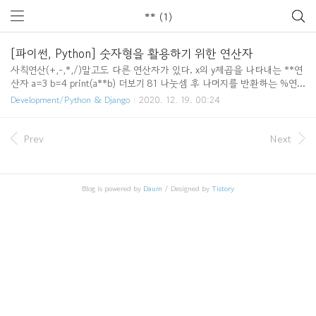
** (1)
[파이썬, Python] 숫자형을 활용하기 위한 연산자
사칙연산(+,-,*,/)말고도 다른 연산자가 있다. x의 y제곱을 나타내는 **연
산자 a=3 b=4 print(a**b) 더보기 81 나눗셈 후 나머지를 반환하는 %연
산자 a=7 b=3 print(a%b) 더보기 1 나눗셈 후 몫을 반환하는 //연산자 a
Development/Python & Django
2020. 12. 19. 00:24
=7 b=3 print(a//b) 더보기 2 wikidocs.net/book/1 위키독스 온라인 책을
제작 공유하는 플랫폼 서비스 wikidocs.net
Prev
Next
Blog is powered by
Daum
/ Designed by
Tistory