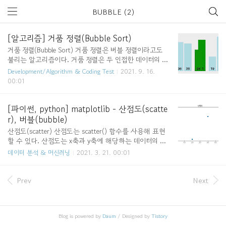
BUBBLE (2)
[알고리즘] 거품 정렬(Bubble Sort)
거품 정렬(Bubble Sort) 거품 정렬은 버블 정렬이라고도
불리는 알고리즘이다. 거품 정렬은 두 인접한 데이터의 대
소를 비교해서, 앞에 있는 데이터가 뒤에 있는 데이터보다
Development/Algorithm & Coding Test
2021. 9. 16.
크면, 자리를 바꾸는 정렬 알고리즘이다. 이름의 유래로는
00:01
정렬 과정에서 원소의 이동이 거품이 수면으로 올라오는
듯한 모습을 보이기 때문에 지어졌다고 한다. 정렬 과정 1
회전에 첫번째 원소와 두번째 원소를 비교, 두번째 원소와
[파이썬, python] matplotlib - 산점도(scatte
세번째 원소를 비교, ... (마지막-1)번째 원소와 마지막 원
r), 버블(bubble)
소의 대소를 비교하며 정렬 1회전을 수행하고 나면 가장
산점도(scatter) 산점도는 scatter() 함수를 사용해 표현
큰 원소가 맨 뒤로 이동한다. 따라서 2회전에서는 맨 마지
할 수 있다. 산점도는 x축과 y축에 해당하는 데이터의 상
막 원소를 제외하고 1번 과정을 다시 수행하여 두번째로
관관계를 표현할 때 사용하며 점이 흩어져 있는 그래프라
데이터 분석 & 머신러닝
2021. 3. 21. 00:01
큰 수를 맨 뒤에서 두번째로 정렬한다. 이렇게 정렬을 1회
는 의미이다. 두 개의 축을 기준으로 데이터가 얼마나 퍼져
전씩 수행하다 보면 모..
있는지(분포) 알 수 있어 '산포도'라고도 불린다. import
matplotlib.pyplot as plt plt.rc("font", family='NanumGot
Prev
Next
hic') plt.title('산점도') plt.scatter([1,2,3,4],[5,1,4,2]) pl
t.show() 버블 차트(bubble) 버블 차트는 scatter() 함수를
사용해 표현할 수 있다. scatter() 함수로 버블 차트를 나
Blog is powered by
Daum
/ Designed by
Tistory
타내려면 기존 코드에서 size를 의미하는 s 속성을 추가하