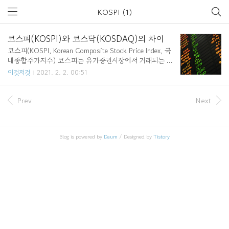
KOSPI (1)
코스피(KOSPI)와 코스닥(KOSDAQ)의 차이
코스피(KOSPI, Korean Composite Stock Price Index, 국
내종합주가지수) 코스피는 유가증권시장에서 거래되는 기
업들의 주식가격 변동을 종합해 정리해서 만든 지수이다.
이것저것
2021. 2. 2. 00:51
유가증권시장에서는 보통 한두번 들어본 대기업들(예 : 삼
성전자, LG화학, SK하이닉스)과 중견기업의 주식이 거래
되고 있다. 코스피는 시장 전체의 흐름이나 경제 상황을
Prev
Next
예측하는데 이용되고 있다. 코스피의 주가지수는 1980년
1월 4일 당시의 가치를 100으로 산정하고 그 변화치를 나
타낸다. 예를 들어 코스피 지수가 1800선이라고 한다면,
Blog is powered by
Daum
/ Designed by
Tistory
1980년 1월 4일과 비교하여 18배의 가치가 상승한 것을
의미한다. 코스피 지수가 하락했다는 것은 경제가 안좋다
는 것을 의미한다. cf) 유가증권 유가증권이란 민법 또는
상..