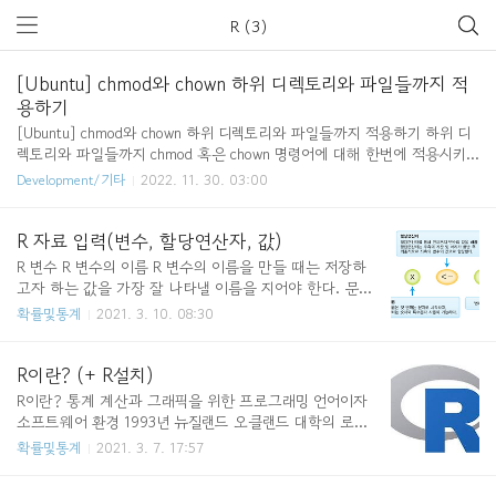
R (3)
[Ubuntu] chmod와 chown 하위 디렉토리와 파일들까지 적
용하기
[Ubuntu] chmod와 chown 하위 디렉토리와 파일들까지 적용하기 하위 디
렉토리와 파일들까지 chmod 혹은 chown 명령어에 대해 한번에 적용시키
고 싶다면 -R(recursive) 옵션을 사용하면 한번에 적용할 수 있다. chmod -
Development/기타
2022. 11. 30. 03:00
R [권한관련] [디렉토리명 or 파일명] # example chmod -R +x test chown
-R [owner[:group]] [디렉토리명 or 파일명] # example chown -R cd18:ko
rea test https://nachwon.github.io/shell-chmod/ [Shell] chmod - 파일
R 자료 입력(변수, 할당연산자, 값)
및 폴더의 권한 설정 chmod 셸 명령어는 파일 또는 폴더의 권한을 변경할
R 변수 R 변수의 이름 R 변수의 이름을 만들 때는 저장하
때 사용한다. nachwon.github.io https:/..
고자 하는 값을 가장 잘 나타낼 이름을 지어야 한다. 문
자, 숫자, 특수문자(점(.), 밑줄(_))을 사용할 수 있음 변
확률및통계
2021. 3. 10. 08:30
수의 이름은 숫자로 시작할 수 없음 변수의 이름은 점(.)으
로 시작할 수 있으나 바로 뒤에 숫자가 나올 수 없음 R에
서 사용하는 예약어(for, function 등)들은 변수명으로 사
R이란? (+ R설치)
용할 수 없음 변수명은 대소문자를 구분함 R 변수 사용하
R이란? 통계 계산과 그래픽을 위한 프로그래밍 언어이자
기 할당 연산자 : "
소프트웨어 환경 1993년 뉴질랜드 오클랜드 대학의 로버
트 젠틀맨(Robert Gentleman)과 로스 이하카(Ross Ihaka)
확률및통계
2021. 3. 7. 17:57
에 의해 시작 현재는 R 코어 팀이 지속적으로 개발 R은 G
PL 하에 배포되는 S 프로그래밍 언어의 구현으로 GNU S