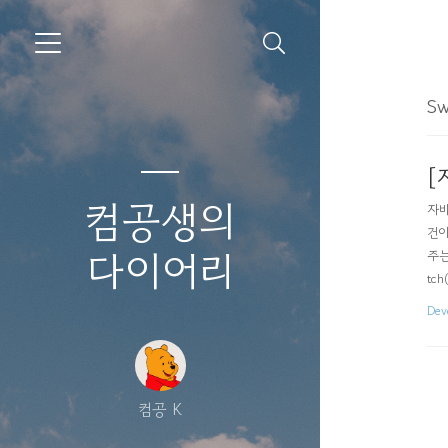
Sw
[
컴공생의
자바
건이
다이어리
주는 
tch
Dev
컴공 K