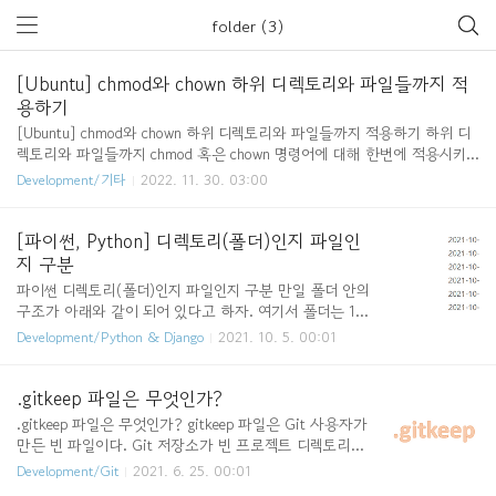
folder (3)
[Ubuntu] chmod와 chown 하위 디렉토리와 파일들까지 적
용하기
[Ubuntu] chmod와 chown 하위 디렉토리와 파일들까지 적용하기 하위 디
렉토리와 파일들까지 chmod 혹은 chown 명령어에 대해 한번에 적용시키
고 싶다면 -R(recursive) 옵션을 사용하면 한번에 적용할 수 있다. chmod -
Development/기타
2022. 11. 30. 03:00
R [권한관련] [디렉토리명 or 파일명] # example chmod -R +x test chown
-R [owner[:group]] [디렉토리명 or 파일명] # example chown -R cd18:ko
rea test https://nachwon.github.io/shell-chmod/ [Shell] chmod - 파일
[파이썬, Python] 디렉토리(폴더)인지 파일인
및 폴더의 권한 설정 chmod 셸 명령어는 파일 또는 폴더의 권한을 변경할
지 구분
때 사용한다. nachwon.github.io https:/..
파이썬 디렉토리(폴더)인지 파일인지 구분 만일 폴더 안의
구조가 아래와 같이 되어 있다고 하자. 여기서 폴더는 1학
년 1반, 1학년 2반, 1학년 3반이고 파일은 README.md, t
Development/Python & Django
2021. 10. 5. 00:01
est.txt, text.txt이다. 파이썬을 통해 폴더인지 확인하고
싶다면 os.path.isdir()함수를 사용하면 된다. 파일인지 확
인하고 싶다면 os.path.isfile()함수를 사용하면 된다. 아래
.gitkeep 파일은 무엇인가?
예시 코드를 참고하면 좋을 것 같다. import os # 폴더 안
.gitkeep 파일은 무엇인가? gitkeep 파일은 Git 사용자가
에 있는 모든 폴더와 파일을 list에 저장 list = os.listdir
만든 빈 파일이다. Git 저장소가 빈 프로젝트 디렉토리를
('폴더 경로') # ['1학년 1반', '1학년 2반', '1학년 3반', 'RE
유지한다. 우리가 만약에 A라는 빈폴더를 생성하고 커밋
Development/Git
2021. 6. 25. 00:01
ADME.md', 'test.txt', 'text.txt'] # os.path.isdir()함수..
을 하려고 하면 Git 저장소에 A폴더가 커밋되지 않는다.