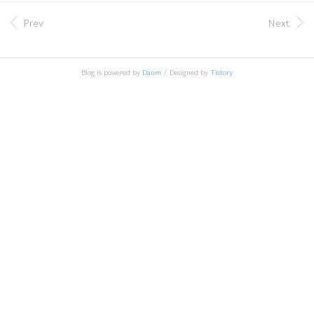
이럴 때 gitkeep파일을 A라는 폴더에 넣으면 A폴더가 커
밋이 된다. 또 만일 B라는 폴더에 있던 다른 파일들이 모
Prev
Next
두 삭제되더라도 gitkeep 파일이 있으면 B폴더는 커밋할
때 없어지지 않고 유지된다. gitkeep 비어있는 폴더 커밋
가능 https://whatext.com/ko/gitkeep GITKEEP 파일 확
Blog is powered by
Daum
/ Designed by
Tistory
장자-여는 방법? GITKEEP는 Git Keep File입니다. GITKE
EP 파일은 Git 사용자가 생성하는 빈 파일로, Git 리포지
토리는 ..