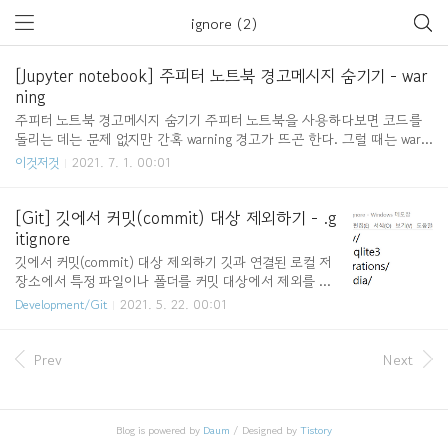
ignore (2)
[Jupyter notebook] 주피터 노트북 경고메시지 숨기기 - war
ning
주피터 노트북 경고메시지 숨기기 주피터 노트북을 사용하다보면 코드를
돌리는 데는 문제 없지만 간혹 warning 경고가 뜨곤 한다. 그럴 때는 warni
ngs 라이브러리를 사용해서 해결하면 된다. import warnings # 경고 메시
이것저것
2021. 7. 1. 00:01
지를 무시하고 숨기거나 warnings.filterwarnings(action='ignore') 만일 경
고 메시지를 다시 나오게 하려면 아래와 같이 코드를 입력하면 된다. # 숨
기기했던 경고 메시지를 다시 보이게 warnings.filterwarnings(action='defa
[Git] 깃에서 커밋(commit) 대상 제외하기 - .g
ult') https://rfriend.tistory.com/346 [Jupyter Notebook, ipython] 경고
itignore
메시지 숨기기 (ignore warning message) Jupyter ..
깃에서 커밋(commit) 대상 제외하기 깃과 연결된 로컬 저
장소에서 특정 파일이나 폴더를 커밋 대상에서 제외를 하
려면 .gitignore 파일을 사용하면 된다. .gitignore 파일을
Development/Git
2021. 5. 22. 00:01
생성하는 방법으로는 GitHub에서 repository를 생성할
때, .gitignore 파일을 생성하는 옵션을 넣어놓거나 로컬
저장소에 .git 폴더가 위치한 디렉터리에 .gitignore 파일
Prev
Next
을 생성하면 된다. .gitignore 파일을 생성했으면 제외하고
싶은 폴더나 파일을 입력해주면 된다. devbirdfeet.tistory.
com/31 Git(8) .gitignore 이란 GitHub를 사용하는 법 대
Blog is powered by
Daum
/ Designed by
Tistory
한 깃 포스팅 순서이다. 1. Git(7) 원격저장소 생성하기 2.