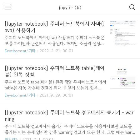
jupyter (6)
[Jupyter notebook] 주피터 노트북에서 자바(J
ava) 사용하기
주피터 노트북에서 자바(Java) 사용하기 주피터 노트북은
보통 파이썬과 관련해서 사용된다. 하지만 조금의 설정을
통해 자바 또한 주피터 노트북에서 실행시킬 수 있다. (주
Development/기타
2022. 2. 21. 00:01
피터 노트북이 이미 설치되어 있다는 가정하에 글을 작성
했다.) 우선 Java JDK를 설치해줘야 하는데, jdk 버전이 9
버전 이상이 필요하다. Java 설치 관련해서는 아래 게시물
[Jupyter notebook] 주피터 노트북 table(테이
에서 jdk 버전만 다른 것을 설치한 뒤, 환경설정하는 부분
블) 왼쪽 정렬
만 잘 따라가면 될 것 같다. [자바, Java] OpenJDK 1.8 설
주피터 노트북 table(테이블) 왼쪽 정렬 주피터 노트북에서
치 Java OpenJDK 1.8 설치 Oracle Java 유료화 정책이 시행
table은 자동 가운데 정렬이 된다. 이렇게 보는게 좋은 사
되면서 OpenJDK를 많이 사용하는 추세라고 한다. 오늘은
람도 있겠지만 이 테이블을 왼쪽 정렬해서 보고 싶은 사람
Development/기타
2021. 9. 29. 00:01
OpenJDK 1.8버전을 설치하는 과정에 대해 정리하고자 한
도 있을 것이다. 그럴 때는, code cell에 아래 코드를 붙여
다. 우선 아래 Github..
주고 실행시켜주면 테이블이 왼쪽으로 정렬된다. 물론 오
른쪽으로 정렬하고 싶다면 아래 코드에서 left를 right로
[Jupyter notebook] 주피터 노트북 경고메시지 숨기기 - war
바꿔주면 된다. %%html 이때, code cell을 실행시키면 주
ning
피터 노트북에 있는 모든 테이블이 왼쪽 정렬된다. 또한 이
주피터 노트북 경고메시지 숨기기 주피터 노트북을 사용하다보면 코드를
셀은 맨 위에 있던, 아래에 있던 중간에 있던 관계 없다. ht
돌리는 데는 문제 없지만 간혹 warning 경고가 뜨곤 한다. 그럴 때는 warni
tps://stackoverflow.com/questions/21892570/ipytho
ngs 라이브러리를 사용해서 해결하면 된다. import warnings # 경고 메시
이것저것
2021. 7. 1. 00:01