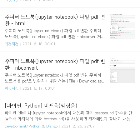
n-notebook-align-table-to-the-left-of-cel..
지를 무시하고 숨기거나 warnings.filterwarnings(action='ignore') 만일 경
고 메시지를 다시 나오게 하려면 아래와 같이 코드를 입력하면 된다. # 숨
기기했던 경고 메시지를 다시 보이게 warnings.filterwarnings(action='defa
주피터 노트북(jupyter notebook) 파일 pdf 변
ult') https://rfriend.tistory.com/346 [Jupyter Notebook, ipython] 경고
환 - html
메시지 숨기기 (ignore warning message) Jupyter ..
주피터 노트북(jupyter notebook) 파일 pdf 변환 주피터
노트북(jupyter notebook) 파일 pdf 변환 - nbconvert게시
물로 했을 때 한글이 깨지는 문제점이 있다. 이것은 설정
이것저것
2021. 6. 18. 00:01
으로 해결이 가능하지만 pdf 생성할 때 마다 계속해서 설
정을 해주어야 한다는 단점이 있다. 그래서 다른 방법으로
주피터 노트북을 pdf로 변환하는 방법에 대해 이야기 해
주피터 노트북(jupyter notebook) 파일 pdf 변
보고자 한다. [File→Download as→HTML(.html)]를 클
환 - nbconvert
릭한다. 다운받은 HTML 파일을 pdf로 바꾸는 방법은 두
주피터 노트북(jupyter notebook) 파일 pdf 변환 주피터
가지가 있다. 1. https://www.sejda.com/html-to-pdf 사
노트북을 pdf로 변환하기 위해서는 [File→Download as→
이트에서 바꾸는 방법 2. HTML 파일을 열고 인쇄를 통해
PDF via LaTeX(.pdf)]를 클릭하면 된다. 만일 위처럼 클릭
이것저것
2021. 6. 17. 00:01
pdf로 저장하는 방법 https://jxnjxn.tisto..
을 했는데 아래와 같이 에러가 발생한 경우에는 nbconver
t를 설치해 주어야 한다. 설치를 위한 링크에 접속하면 아
래와 같은 화면이 나온다. 운영체제에 맞는 것을 선택해
[파이썬, Python] 비프음(알림음)
설치하면 된다. 윈도우에서는 MikTex를 누르면 된다. Mik
파이썬 idle이나 jupyter notebook에서 다음과 같이 beepsound 함수를 만
Tex를 누르면 아래와 같은 화면이 나오는데 여기서 DOW
들어서 마지막에 아래 beepsound()를 사용하면 전자레인지 끝나고 나는
NLOAD를 눌러준다. 위의 과정을 통해 나온 페이지를 아
소리를 내면서 코드가 종료된 것을 알 수 있다. import winsound as sd def
Development/Python & Django
2021. 2. 26. 22:07
래로 내리면 다음과 같은 화면이 나타난다. 여기서 Downl
beepsound(): fr = 2000 # range : 37 ~ 32767 du = 1000 # 1000 ms =
oad 버튼을 눌러준다. 다운받은 설치파일을 실행해 설치
=1second sd.Beep(fr, du) # winsound.Beep(frequency, duration) beepso