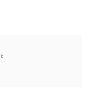
'
);
