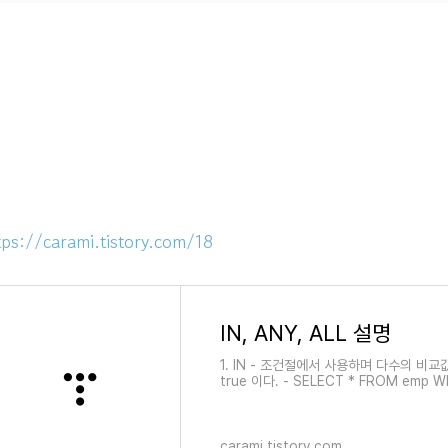
tps://carami.tistory.com/18
IN, ANY, ALL 설명
1. IN - 조건절에서 사용하며 다수의 비
true 이다. - SELECT * FROM emp WHER
OR sal = 3000 OR sal = 1250'..
carami.tistory.com