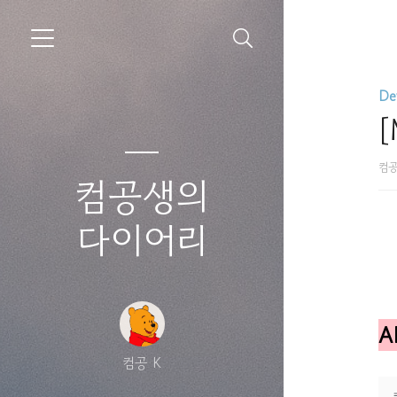
De
[
컴공
컴공생의
다이어리
A
컴공 K