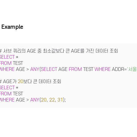
Example
SELECT
*
FROM
WHERE
 AGE 
>
ANY
(
SELECT
 AGE 
FROM
 TEST 
WHERE
 ADDR
=
'서울
# AGE가 
20
SELECT
*
FROM
WHERE
 AGE 
>
ANY
(
20
, 
22
, 
31
);