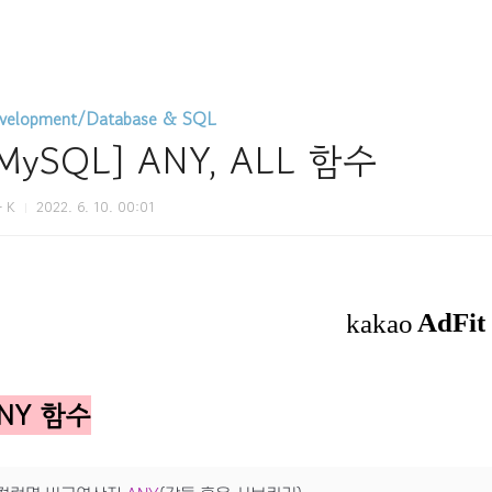
velopment/Database & SQL
MySQL] ANY, ALL 함수
 K
2022. 6. 10. 00:01
NY 함수