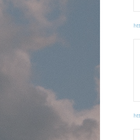
ht
ht