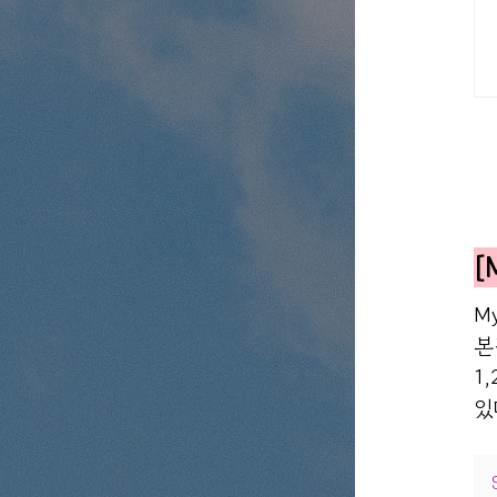
[
M
본
1
있