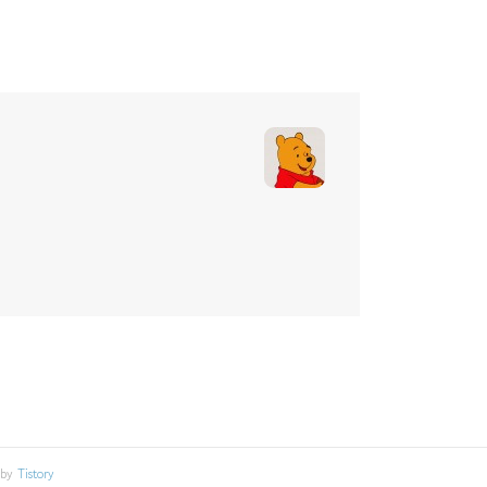
 by
Tistory