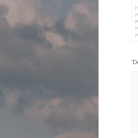
[
[
[
[
[
'D