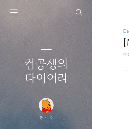
De
[
컴공
컴공생의
다이어리
컴공 K