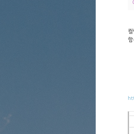
컬
함
ht