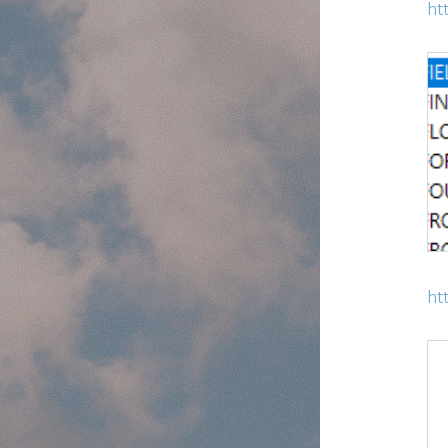
ht
ht