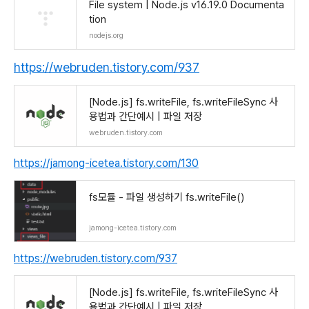
File system | Node.js v16.19.0 Documenta
tion
nodejs.org
https://webruden.tistory.com/937
[Node.js] fs.writeFile, fs.writeFileSync 사
용법과 간단예시 | 파일 저장
webruden.tistory.com
https://jamong-icetea.tistory.com/130
fs모듈 - 파일 생성하기 fs.writeFile()
jamong-icetea.tistory.com
https://webruden.tistory.com/937
[Node.js] fs.writeFile, fs.writeFileSync 사
용법과 간단예시 | 파일 저장