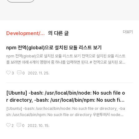
더보기
Development/Node.js & JavaScript
의 다른 글
npm 전역(global)으로 설치된 모듈 리스트 보기
글 내용
npm 전역(global)으로 설치된 모듈 리스트 보기 전역으로 설치된 모듈 리스트
를 보려면 아래 4개의 명령어 중 하나를 입력하면 된다. # 전역으로 설치된 모
듈 목록 출력 npm ls -g npm ls -global npm list -g npm list -global 하
3
0
2022. 11. 25.
지만 위와 같이 명령어를 입력하면 설치된 항목의 하위 dependency까지 모
두 출력되어 보기 쉽지 않다. depth 옵션에 0을 줘서 설치한 모듈에 대해서만
보려면 아래와 같이 명령어를 입력해주면 된다. npm ls -g --depth=0 http
[Ubuntu] -bash: /usr/local/bin/node: No such file o
s://zetawiki.com/wiki/Npm_%EC%84%A4%EC%B9%98%EB%9
0%9C_%EC%A0%84%EC%97%AD%EB%AA%A8%EB%93%88
r directory, -bash: /usr/local/bin/npm: No such file
글 내용
_%ED%99%95%EC%9..
or directory
[Ubuntu] -bash: /usr/local/bin/node: No such file or directory, -ba
sh: /usr/local/bin/npm: No such file or directory 우분투에서 node와
npm을 삭제한 후, 다른 버전으로 재설치하고 나서 node -v와 npm -v 명령
2
0
2022. 10. 15.
어를 입력해보니 -bash: /usr/local/bin/{node 혹은 npm}: No such file
or directory 오류가 발생했다. 이를 아래 명령어를 통해 해결할 수 있었다. #