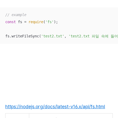
// example
const
 fs = 
require
(
'fs'
);

fs.writeFileSync(
'test2.txt'
, 
'test2.txt 파일 속에 들
https://nodejs.org/docs/latest-v16.x/api/fs.html