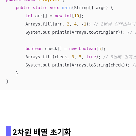
public
static
void
main
(String[] args)
{

int
 arr[] = 
new
int
[
10
];

        Arrays.fill(arr, 
2
, 
4
, -
1
); 
// 2번째 인덱스부터
        System.out.println(Arrays.toString(arr)); 
// 
boolean
 check[] = 
new
boolean
[
5
];

        Arrays.fill(check, 
3
, 
5
, 
true
); 
// 3번째 인덱
        System.out.println(Arrays.toString(check)); 
/
    }

}
2차원 배열 초기화