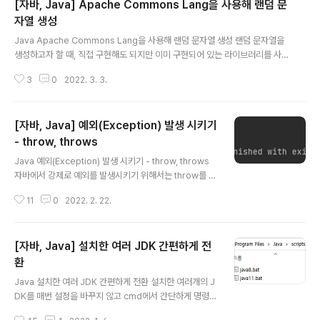
[자바, Java] Apache Commons Lang을 사용해 랜덤 문
자열 생성
글 내용
Java Apache Commons Lang을 사용해 랜덤 문자열 생성 랜덤 문자열을
생성하고자 할 때, 직접 구현해도 되지만 이미 구현되어 있는 라이브러리를 사
용하는 것이 더 편리하다. 오늘은 이미 구현되어 있는 라이브러리인 Apache
3
0
2022. 3. 3.
Commons Lang을 사용해 랜덤 문자열을 생성하는 것에 대해서 정리하고자
한다. Apache Commons Lang을 사용하려면 직접 컴퓨터에 다운받거나 M
aven이나 Gradle을 통해 받으면 된다. 만일 컴퓨터에 다운받으려고 한다면
[자바, Java] 예외(Exception) 발생 시키기
아래 링크에서 버전을 선택해서 다운받으면 된다. https://commons.apach
e.org/proper/commons-lang/download_lang.cgi Lang – Downloa
- throw, throws
글 내용
d Apache Commons Lang D..
Java 예외(Exception) 발생 시키기 - throw, throws
자바에서 강제로 예외를 발생시키기 위해서는 throw를 사
용하면 된다. 아래 예시에서는 강제로 Exception을 발생
11
0
2022. 2. 22.
시키면 catch문에서 예외를 잡고 Exception에 대한 메
시지를 출력한다. try { // throw로 강제 예외 발생 throw
new Exception("강제 예외 발생!!!"); } catch (Excepti
[자바, Java] 설치한 여러 JDK 간편하게 전
on e) { System.out.println("err_msg : " + e.getM
essage()); e.printStackTrace(); } 이번에는 throw와
환
글 내용
throws의 차이와 그 예에 대해 정리하고자 한다. throw
Java 설치한 여러 JDK 간편하게 전환 설치한 여러개의 J
와 throws는 둘 다 Exception을 발생시킨다는 공통점은
DK를 매번 설정을 바꾸지 않고 cmd에서 간단하게 명령어
가지..
를 입력해 변경해주는 방법에 대해 정리하고자 한다. 이때,