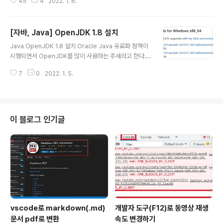
45
4
2022. 1. 6.
기본적으로 자바 환경변수가 기본적으로 설정되어 있어야
한다. 자바 환경 변수 설정 내 PC 우 클릭> 속성 > 고급 시
스템 설정 > 환경 변수로 이동 시스템 변수 새로 만들기 변
[자바, Java] OpenJDK 1.8 설치
수 이름 : JAVA_HOME, 변수 값 : 다운로드받은 Open-
글 내용
JDK 경로 입력 후 확인버튼 클릭 ( ex : C:\Program Fil
Java OpenJDK 1.8 설치 Oracle Java 유료화 정책이
es\Java\openjdk-1.8 ) Path 시스템 변수 편집 새로만
시행되면서 OpenJDK를 많이 사용하는 추세라고 한다.
들기 > %JAVA_HOME%\bin 입력 > 확인 버튼 클릭 환
오늘은 OpenJDK 1.8버전을 설치하는 과정에 대해 정리
경 변수창의 확인 버튼을 누른 후 시스템 창을 닫는다. 자바
7
0
2022. 1. 5.
하고자 한다. 우선 아래 Github로 들어가자 마자 나오는 R
버전 변경을 위한 스크..
EADME.md를 읽어서 자신의 운영체제에 맞는 파일을 다
운로드 받으면 된다. GitHub - ojdkbuild/ojdkbuild: C
ommunity builds using source code from Open
JDK project Community builds using source co
이 블로그 인기글
de from OpenJDK project - GitHub - ojdkbuild/
ojdkbuild: Community builds using source code
from ..
vscode로 markdown(.md)
개발자 도구(F12)로 동영상 재생
문서 pdf로 변환
속도 변경하기