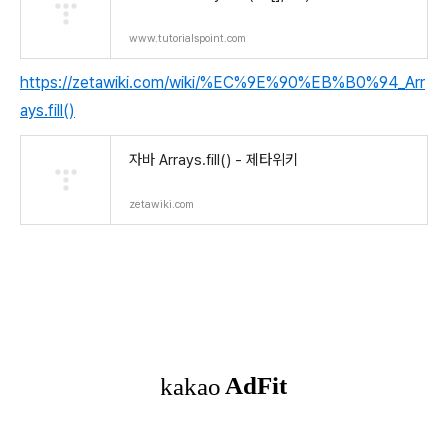
www.tutorialspoint.com
https://zetawiki.com/wiki/%EC%9E%90%EB%B0%94_Arr
ays.fill()
자바 Arrays.fill() - 제타위키
zetawiki.com