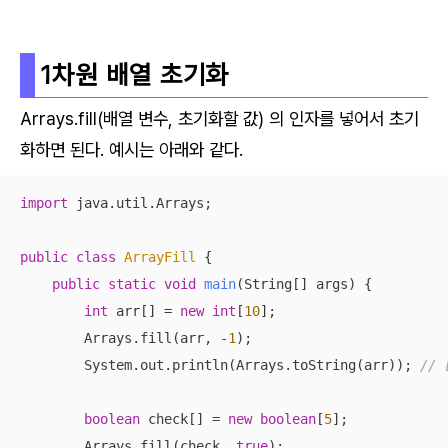
1차원 배열 초기화
Arrays.fill(배열 변수, 초기화할 값) 의 인자를 넣어서 초기
화하면 된다. 예시는 아래와 같다.
import
 java.util.Arrays;

public
class
ArrayFill
{

public
static
void
main
(String[] args)
{

int
 arr[] = 
new
int
[
10
];

        Arrays.fill(arr, -
1
);

        System.out.println(Arrays.toString(arr)); 
// 
boolean
 check[] = 
new
boolean
[
5
];

        Arrays.fill(check, 
true
);
