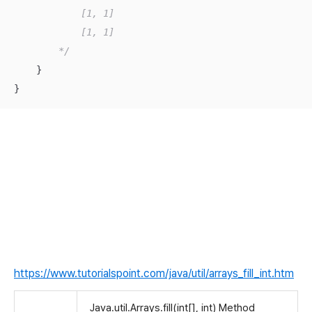
            [1, 1]

            [1, 1]

        */
    }

}
https://www.tutorialspoint.com/java/util/arrays_fill_int.htm
Java.util.Arrays.fill(int[], int) Method