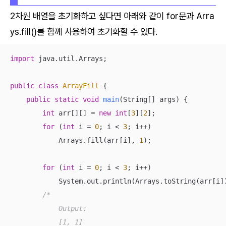
2차원 배열을 초기화하고 싶다면 아래와 같이 for문과 Arra
ys.fill()를 함께 사용하여 초기화할 수 있다.
import
 java.util.Arrays;

public
class
ArrayFill
{

public
static
void
main
(String[] args)
{

int
 arr[][] = 
new
int
[
3
][
2
];

for
 (
int
 i = 
0
; i < 
3
; i++)

            Arrays.fill(arr[i], 
1
);

for
 (
int
 i = 
0
; i < 
3
; i++)

            System.out.println(Arrays.toString(arr[i])
/*

            Output:

            [1, 1]
