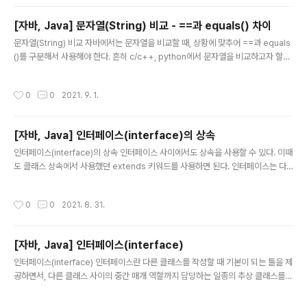
된 메모리 공간이 변하지 않는다는 불변의 속성을 가지고
있다. String str = "hello"; // String str = new String
[자바, Java] 문자열(String) 비교 - ==과 equals() 차이
("hello"); str = str + " world"; // [ hello world ] 위의
글 내용
문자열(String) 비교 자바에서는 문자열을 비교할 때, 상황에 맞추어 ==과 equals
예제는 str에 처음 "hello" 값을 넣고 두번째 문장에서 str
()를 구분해서 사용해야 한다. 흔히 c/c++, python에서 문자열을 비교하고자 할
이 "hello world"라는 값을 가지고 있는 새로운 메모리 여
때, ==을 사용하지만 java에서의 ==은 주소의 값을 비교한다. 그렇기 때문에 내용
역을 가리키게 변경되고 처음 ..
자체를 비교하고자 한다면 equals()를 사용하면 된다. == : 주소의 값 비교 equals
작성시간
0
0
2021. 9. 1.
() : 내용 자체를 비교 public class EqualsTest{ public static void main(Stri
ng[] args){ String a = "JAVA" String b = "JAVA" String c = new String("J
AVA"); String d = new String("JAVA"); System.out.printl..
[자바, Java] 인터페이스(interface)의 상속
글 내용
인터페이스(interface)의 상속 인터페이스 사이에서도 상속을 사용할 수 있다. 이때
도 클래스 상속에서 사용했던 extends 키워드를 사용하면 된다. 인터페이스는 다
중 상속이 가능하고 구현 코드의 상속이 아니므로 타입 상속이라고 한다. 아래의 My
Interface 인터페이스는 X와 Y라는 인터페이스가 있을 때, 두 인터페이스를 상속받
작성시간
0
0
2021. 8. 31.
은 인터페이스이다. public interface X { void x(); } public interface Y { void
y(); } public interface MyInterface extends X, Y{ void myMethod(); } 출
처 : 한번에 끝내는 Java/Spring 웹 개발 마스터 초격차 패키지 Online
[자바, Java] 인터페이스(interface)
글 내용
인터페이스(interface) 인터페이스란 다른 클래스를 작성할 때 기본이 되는 틀을 제
공하면서, 다른 클래스 사이의 중간 매개 역할까지 담당하는 일종의 추상 클래스를
의미한다. 자바의 다형성을 극대화하여 개발코드 수정을 줄이고 프로그램 유지보수
성을 높이기 위해 인터페이스를 사용한다. 인터페이스는 interface 키워드를 통해