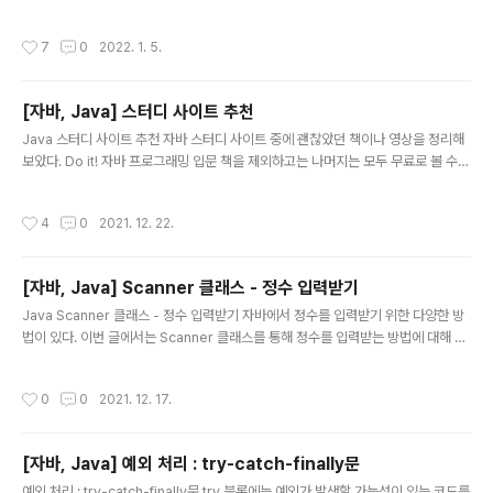
오늘은 OpenJDK 1.8버전을 설치하는 과정에 대해 정리
들기 > %JAVA_HOME%\bin 입력 > 확인 버튼 클릭 환
하고자 한다. 우선 아래 Github로 들어가자 마자 나오는 R
경 변수창의 확인 버튼을 누른 후 시스템 창을 닫는다. 자바
작성시간
7
0
2022. 1. 5.
EADME.md를 읽어서 자신의 운영체제에 맞는 파일을 다
버전 변경을 위한 스크..
운로드 받으면 된다. GitHub - ojdkbuild/ojdkbuild: C
ommunity builds using source code from Open
[자바, Java] 스터디 사이트 추천
JDK project Community builds using source co
글 내용
de from OpenJDK project - GitHub - ojdkbuild/
Java 스터디 사이트 추천 자바 스터디 사이트 중에 괜찮았던 책이나 영상을 정리해
ojdkbuild: Community builds using source code
보았다. Do it! 자바 프로그래밍 입문 책을 제외하고는 나머지는 모두 무료로 볼 수
from ..
있다. 아래에 있는 것 말고도 자신의 취향에 맞는 사이트를 보면서 공부하면 될 듯하
다. 1. 홍팍 https://www.youtube.com/c/%ED%99%8D%ED%8C%8D/pla
작성시간
4
0
2021. 12. 22.
ylists?view=50&sort=dd&shelf_id=2 홍팍 클라우드 스터딩 채널 Cloud St
udying Channel https://cloudstudying.kr www.youtube.com 2. 인프런 h
ttps://www.inflearn.com/course/%EC%9E%90%EB%B0%94-%ED%9
[자바, Java] Scanner 클래스 - 정수 입력받기
4%84%EB%A1%9C%EA%B7%B8%E..
글 내용
Java Scanner 클래스 - 정수 입력받기 자바에서 정수를 입력받기 위한 다양한 방
법이 있다. 이번 글에서는 Scanner 클래스를 통해 정수를 입력받는 방법에 대해 정
리하고자 한다. 우선 Scanner 클래스를 사용하기 위해 아래와 같이 Scanner클래
스를 import 해줘야 한다. import java.util.Scanner; 그리고 나서 값을 입력받기
작성시간
0
0
2021. 12. 17.
위해 스캐너 코드를 작성한 후 스캐너 모듈을 가져온다. Scanner sc = new Scan
ner(System.in); 본격적으로 정수를 입력받으려면 Scanner클래스의 nextInt 함
수를 사용해서 아래와 같이 입력을 받으면 된다. sc.nextInt(); 위와 같이 입력을 받
[자바, Java] 예외 처리 : try-catch-finally문
음과 동시에 변수에 저장하고 싶다면 아래와 같이 사용하면 된다...
글 내용
예외 처리 : try-catch-finally문 try 블록에는 예외가 발생할 가능성이 있는 코드를