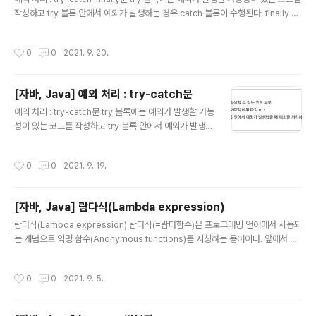
작성하고 try 블록 안에서 예외가 발생하는 경우 catch 블록이 수행된다. finally 블
록은 에러가 발생하든 안하든 반드시 실행해야 하는 부분이다. 만일 여러 개의 예외
블록이 있고 공통적으로 처리해야 하는 동작이 있다면 finally에서 수행하면 된다. p
작성시간
0
0
2021. 9. 20.
ublic class ArrayExceptionHandling { public static void main(String[]
args) { int[] arr = {1,2,3,4,5}; try{ for(int i=0; i
[자바, Java] 예외 처리 : try-catch문
글 내용
예외 처리 : try-catch문 try 블록에는 예외가 발생할 가능
성이 있는 코드를 작성하고 try 블록 안에서 예외가 발생하
는 경우 catch 블록이 수행된다. public class ArrayEx
ceptionHandling { public static void main(String
작성시간
0
0
2021. 9. 19.
[] args) { int[] arr = {1,2,3,4,5}; try{ for(int i=0; i
[자바, Java] 람다식(Lambda expression)
글 내용
람다식(Lambda expression) 람다식(=람다함수)은 프로그래밍 언어에서 사용되
는 개념으로 익명 함수(Anonymous functions)를 지칭하는 용어이다. 앞에서 말
한 것과 같이 람다식은 이름을 가질 필요가 없다. 람다식은 매개 변수와 매개 변수를
이용한 (매개변수) -> {실행문;}과 같은 형식으로 구성된다. 람다식 예제 (int x, int
작성시간
0
0
2021. 9. 5.
y) -> {return x+y;} str->{System.out.println(str);}// 매개 변수가 하나인 경
우 자료형과 괄호 생략 가능 x, y -> {System.out.println(x+y);} // 오류 : 매개 변
수가 두개 이상인 경우 괄호 생략 불가 str-> System.out.println(str);// 실행문이