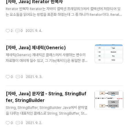
[자바, Java] Iterator 반복자
한 문장인 경..
글 내용
Iterator 반복자 Iterator는 자바의 컬렉션 프레임워크에서 컬렉션에 저장되어 있
는 요소들을 읽어오는 방법을 표준화 하였는데 그 중 하나가 Iterator이다. Iterator
의 주요 멤버 ▶ boolean hasNext() : 이후에 요소가 더 있는지를 체크하는 메서
드, 요소가 있다면 true를 반환 ▶ T next() : 다음에 있는 요소를 반환 ▶ remove
작성시간
2
0
2021. 9. 4.
() : next()로 읽어온 요소를 삭제 메소드의 호출 순서는 hasNext() -> next() -> r
emove()이다. Iterator 사용법 LinkedList lnkList = new LinkedList(); lnkLi
st.add(4); lnkList.add(2); lnkList.add(3); lnkList.add(1); /..
[자바, Java] 제네릭(Generic)
글 내용
제네릭(Generic) 제네릭은 클래스에서 사용하는 변수의
자료형이 여러개 일수 있고, 그 기능(메서드)은 동일한 경
우 클래스의 자료형을 특정하지 않고 나중에 해당 클래스
를 사용할 때 지정할 수 있도록 선언한다. 제네릭의 장점 1.
작성시간
0
0
2021. 9. 3.
제네릭을 사용하면 잘못된 타입이 들어올 수 있는 것을 컴
파일 단계에서 방지 2. 클래스 외부에서 타입을 지정해주
기 때문에 따로 타입을 체크하고 변환해줄 필요가 없음(즉,
[자바, Java] 문자열 - String, StringBuf
관리하기가 편함) 3. 비슷한 기능을 지원하는 경우 코드의
fer, StringBuilder
재사용성이 높아짐 보통 제네릭은 위의 표의 타입들이 많
글 내용
이 사용된다. 무조건 위처럼 사용해야 하는 것은 아니다. 하
String, StringBuffer, StringBuilder Java에서 문자열
지만 암묵적인 규칙이기 때문에 저런 형식으로 사용해주는
을 다루는 대표적인 클래스로 String, StringBuffer, Stri
것이 좋다. 제네릭의 선언 및 생성 자바에서 제네릭은 클래
ngBuilder가 있다. String String 클래스는 StringBuff
작성시간
0
0
2021. 9. 2.
스와 메서드에만 아래와 같..
er, StringBuilder 클래스와 다르게 한번 생성되면 할당