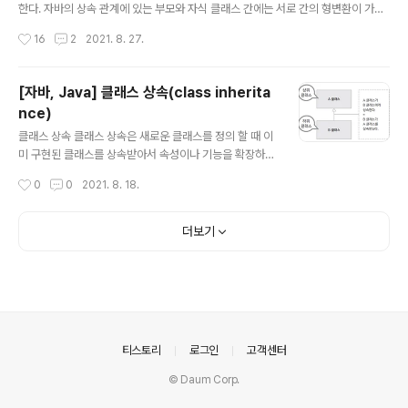
한다. 자바의 상속 관계에 있는 부모와 자식 클래스 간에는 서로 간의 형변환이 가능
하다. 업캐스팅(Upcasting) 업캐스팅이란 자식 클래스의 객체가 부모 클래스 타입
작성시간
16
2
2021. 8. 27.
으로 형변환 되는 것을 말한다. 아래 코드에서 부모 클래스는 Person, 자식 클래스
는 Student이다. 아래 코드에서 Person p = s; 부분이 업캐스팅한 부분이다. p가
Student 객체를 가리키지만, p는 Person 타입이기 때문에 Person 클래스의 멤
[자바, Java] 클래스 상속(class inherita
버에만 접근이 가능하다. 그렇기 때문에 p.check에서 컴파일 타임 에러가 발생한
nce)
다. class Person{ String name; Person(String name){ this.nam..
글 내용
클래스 상속 클래스 상속은 새로운 클래스를 정의 할 때 이
미 구현된 클래스를 상속받아서 속성이나 기능을 확장하여
클래스를 구현하는 것을 말한다. 이미 구현된 클래스보다
작성시간
0
0
2021. 8. 18.
더 구체적인 기능을 가진 클래스를 구현해야 할 때 기존 클
래스를 상속한다. 상속하는 클래스 : 상위 클래스, parent
class, base class, super class 상속받는 클래스 : 하
더보기
위 클래스, child class, derived class, subclass 상
속하는 클래스가 A이고 상속받는 클래스가 B일때, 아래와
같이 extends를 사용해서 상속을 하면 된다. class B ex
tends A { } * 주의 사항 * extends 키워드 뒤에는 단 하
나의 클래스만 올 수 있음 상속을 구현하는 경우 상위 클래
스는 하위..
의안내
티스토리
로그인
고객센터
© Daum Corp.