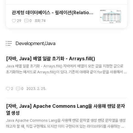
관계형 데이터베이스 - 릴레이션(Relation),
튜플(Tuple), 속성(Attribute), 도메인(Do
29
0
조회
74
main)
Development/Java
분류 전체보기
주요 글 목록
[자바, Java] 배열 일괄 초기화 - Arrays.fill()
글 내용
Java 배열 일괄 초기화 - Arrays.fill() 자바에서 배열의 모든 값을 지정한 값으로
초기화하는 메서드로 Arrays.fill()이 있다. 기존에 아래와 같이 for문을 사용해서 배
열의 값을 초기화하지 않고도 간편하게 배열의 값을 초기화할 수 있다. int arr[] = n
ew int[10]; for (int i = 0; i < arr.length; i++) { arr[i] = -1; } 1차원 배열 초기화
작성시간
2
0
2023. 2. 25.
Arrays.fill(배열 변수, 초기화할 값) 의 인자를 넣어서 초기화하면 된다. 예시는 아래
와 같다. import java.util.Arrays; public class ArrayFill { public static voi
d main(String[] args) { int arr[] = ..
[자바, Java] Apache Commons Lang을 사용해 랜덤 문자
열 생성
글 내용
Java Apache Commons Lang을 사용해 랜덤 문자열 생성 랜덤 문자열을 생성
하고자 할 때, 직접 구현해도 되지만 이미 구현되어 있는 라이브러리를 사용하는 것
이 더 편리하다. 오늘은 이미 구현되어 있는 라이브러리인 Apache Commons La