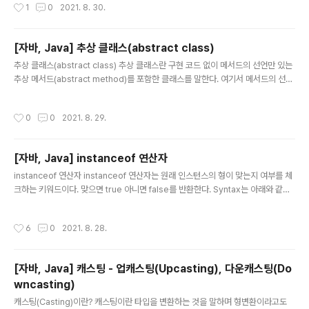
작성시간
1
0
2021. 8. 30.
선언할 수 있으며 implements 키워드를 통해 일반 클래스에서 인터페이스를 구현
할 수 있다. public interface Predator { boolean chasePrey(Prey p); voi
d eatPrey(Prey p); } public class Lion implements Predator { @Overri
[자바, Java] 추상 클래스(abstract class)
de public boolean chasePrey(Prey..
글 내용
추상 클래스(abstract class) 추상 클래스란 구현 코드 없이 메서드의 선언만 있는
추상 메서드(abstract method)를 포함한 클래스를 말한다. 여기서 메서드의 선언
만 있다는 말은 아래 코드에서 첫번째 처럼 생긴 것을 말한다. int add(int x, int y);
// 선언 int add(int x, int y){ } // 구현부가 있음, 추상 메서드 아님 또한 추상 클래스
작성시간
0
0
2021. 8. 29.
는 abstract라는 예약어를 사용한다. 추상 클래스의 경우 new할 수 없다. 즉 인스
턴스 화 할 수 없다는 것이다. 추상 클래스 구현 메서드에 구현 코드가 없으면 abstr
act로 선언하며 abstract로 선언된 메서드를 가진 클래스는 abstract로 선언해야
[자바, Java] instanceof 연산자
한다. 또한 주의해야 할 점은, 모든 메서드가..
글 내용
instanceof 연산자 instanceof 연산자는 원래 인스턴스의 형이 맞는지 여부를 체
크하는 키워드이다. 맞으면 true 아니면 false를 반환한다. Syntax는 아래와 같다.
object가 type이거나 type을 상속받는 클래스라면 true를 리턴하고 아니면 fals
e를 리턴한다. object instanceOf type 아래와 같은 코드처럼 instanceof 연산
작성시간
6
0
2021. 8. 28.
자를 활용할 수 있다. parent의 경우 Parent 클래스이므로 true를 반환한다. child
의 경우 Parent로부터 상속받은 클래스인 Child 클래스이므로 true를 반환한다.
하지만 parent의 경우 Parent 클래스인데 Child클래스로 비교하니 false를 반환
[자바, Java] 캐스팅 - 업캐스팅(Upcasting), 다운캐스팅(Do
한다. 자식은 자식이지 부모클래스가 아니기 때문이..
wncasting)
글 내용
캐스팅(Casting)이란? 캐스팅이란 타입을 변환하는 것을 말하며 형변환이라고도