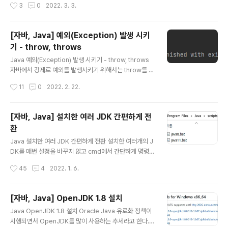
작성시간
3
0
2022. 3. 3.
ng을 사용해 랜덤 문자열을 생성하는 것에 대해서 정리하고자 한다. Apache Com
mons Lang을 사용하려면 직접 컴퓨터에 다운받거나 Maven이나 Gradle을 통
해 받으면 된다. 만일 컴퓨터에 다운받으려고 한다면 아래 링크에서 버전을 선택해서
[자바, Java] 예외(Exception) 발생 시키
다운받으면 된다. https://commons.apache.org/proper/commons-lang/
기 - throw, throws
download_lang.cgi Lang – Download Apache Commons Lang D..
글 내용
Java 예외(Exception) 발생 시키기 - throw, throws
자바에서 강제로 예외를 발생시키기 위해서는 throw를 사
용하면 된다. 아래 예시에서는 강제로 Exception을 발생
작성시간
11
0
2022. 2. 22.
시키면 catch문에서 예외를 잡고 Exception에 대한 메
시지를 출력한다. try { // throw로 강제 예외 발생 throw
new Exception("강제 예외 발생!!!"); } catch (Excepti
[자바, Java] 설치한 여러 JDK 간편하게 전
on e) { System.out.println("err_msg : " + e.getM
환
essage()); e.printStackTrace(); } 이번에는 throw와
글 내용
throws의 차이와 그 예에 대해 정리하고자 한다. throw
Java 설치한 여러 JDK 간편하게 전환 설치한 여러개의 J
와 throws는 둘 다 Exception을 발생시킨다는 공통점은
DK를 매번 설정을 바꾸지 않고 cmd에서 간단하게 명령어
가지..
를 입력해 변경해주는 방법에 대해 정리하고자 한다. 이때,
작성시간
45
4
2022. 1. 6.
기본적으로 자바 환경변수가 기본적으로 설정되어 있어야
한다. 자바 환경 변수 설정 내 PC 우 클릭> 속성 > 고급 시
스템 설정 > 환경 변수로 이동 시스템 변수 새로 만들기 변
[자바, Java] OpenJDK 1.8 설치
수 이름 : JAVA_HOME, 변수 값 : 다운로드받은 Open-
글 내용
Java OpenJDK 1.8 설치 Oracle Java 유료화 정책이
JDK 경로 입력 후 확인버튼 클릭 ( ex : C:\Program Fil
시행되면서 OpenJDK를 많이 사용하는 추세라고 한다.
es\Java\openjdk-1.8 ) Path 시스템 변수 편집 새로만