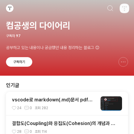
검색하기
티스토리
컴공생의 다이어리
구독자
97
공부하고 있는 내용이나 궁금했던 내용 정리하는 블로그 😊
구독하기
신고하기 레이어
열기
인기글
vscode로 markdown(.md)문서 pdf로
변환
24
0
조회
282
결합도(Coupling)와 응집도(Cohesion)의 개념과 특
징, 유형
28
0
조회
114