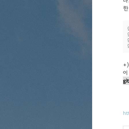
다
한
+
이
gi
ht