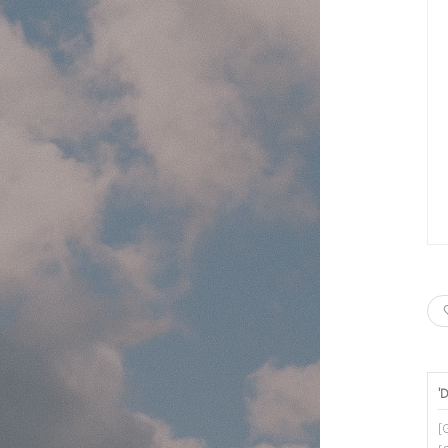
'
D
[