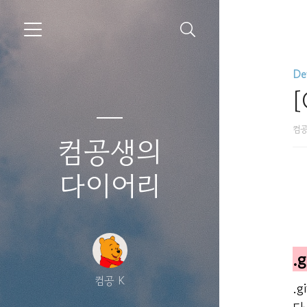
De
[
컴공
컴공생의
다이어리
.
컴공 K
.