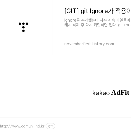
[GIT] git Ignore가 적
ignore를 추가했는데 자꾸 계속 파일들이
캐시 삭제 후 다시 커밋하면 된다. git rm -r -
"remove source files" 추가로 git..
novemberfirst.tistory.com
http://www.domun-ind.kr
광고