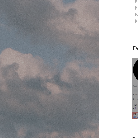
[
[
[
[
'D