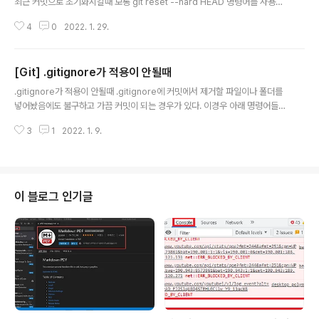
최근 커밋으로 초기화시킬때 보통 git reset --hard HEAD 명령어를 사용한
다. 하지만 모든 작업 내용을 초기화하지 않고 특정 파일만 초기화하고 싶다면
4
0
2022. 1. 29.
git checkout 명령어를 사용하면 된다. git checkout 뒤에 변경하고자 하는
파일의 시점에 대한 커밋아이디를 넣고 그 파일의 경로를 넣어서 명령어를 사용
하면 된다. git checkout https://hoyoung1.github.io/posts/git/2020-
[Git] .gitignore가 적용이 안될때
01-27-git-reset-HEAD-file git 특정파일만 되돌리기, 특정파일만 add 취
글 내용
소하기 특정파일의 작업 취소 그리고 특정파일의 add 취소에 대해 알아보자 H
.gitignore가 적용이 안될때 .gitignore에 커밋에서 제거할 파일이나 폴더를
oYoung1.gith..
넣어놨음에도 불구하고 가끔 커밋이 되는 경우가 있다. 이경우 아래 명령어들을
입력해주면 된다. git rm -r --cached . 명령어를 통해 git의 캐시를 삭제한
3
1
2022. 1. 9.
후 커밋하면 해결되는 문제이다. git rm -r --cached . git add . git commi
t -m "clear git cache" git push +) 나의 경우 프로젝트가 어느정도 진행되
고 나서 이 방식대로 했을 때도 해결이 가능했다. 하지만, 이 글의 첫번째 댓글을
보면 "package 폴더에서 실행하면 파일 모두 delete 되었다"라는 경우도 있
어 git add . 명령어 뒤에 git status 명령어를 통해 한번 확인을 하고..
이 블로그 인기글