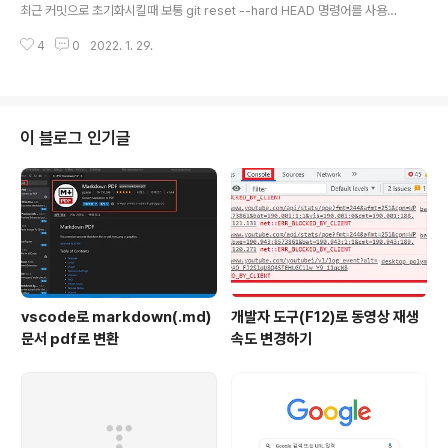
Public으로 변경하면 된다.
최근 커밋으로 초기화시킬때 보통 git reset --hard HEAD 명령어를 사용한
다. 하지만 모든 작업 내용을 초기화하지 않고 특정 파일만 초기화하고 싶다면
4
0
2022. 1. 29.
git checkout 명령어를 사용하면 된다. git checkout 뒤에 변경하고자 하는
파일의 시점에 대한 커밋아이디를 넣고 그 파일의 경로를 넣어서 명령어를 사용
하면 된다. git checkout https://hoyoung1.github.io/posts/git/2020-
01-27-git-reset-HEAD-file git 특정파일만 되돌리기, 특정파일만 add 취
소하기 특정파일의 작업 취소 그리고 특정파일의 add 취소에 대해 알아보자 H
이 블로그 인기글
oYoung1.gith..
vscode로 markdown(.md)
개발자 도구(F12)로 동영상 재생
문서 pdf로 변환
속도 변경하기