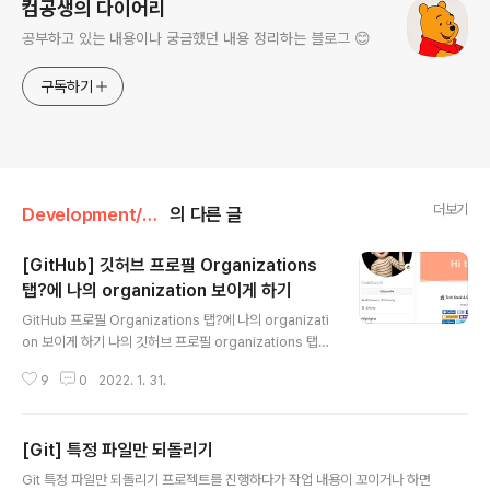
컴공생의 다이어리
공부하고 있는 내용이나 궁금했던 내용 정리하는 블로그 😊
구독하기
더보기
Development/Git
의 다른 글
[GitHub] 깃허브 프로필 Organizations
탭?에 나의 organization 보이게 하기
글 내용
GitHub 프로필 Organizations 탭?에 나의 organizati
on 보이게 하기 나의 깃허브 프로필 organizations 탭을
보면 내가 속해있는 organization가 뜬다. 하지만 다른
9
0
2022. 1. 31.
사람이 내 프로필을 보면 organization이 안보이는 경우
가 있다. 다른 사람도 내가 속한 organization을 보이게
하려면 우선 그 organization에 들어간다. 그리고 나서 P
[Git] 특정 파일만 되돌리기
eople 탭을 클릭한다. 그리고 아래와 같이 나왔을 때 내
글 내용
계정에 대해서 Private이라고 되어 있는 부분을 클릭하고
Git 특정 파일만 되돌리기 프로젝트를 진행하다가 작업 내용이 꼬이거나 하면