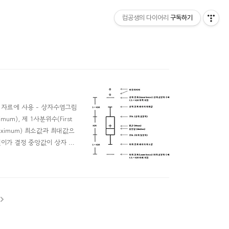
컴공생의 다이어리
구독하기
형 자료에 사용 - 상자수염그림
imum), 제 1사분위수(First
대값(Maximum) 최소값과 최대값으
길이가 결정 중앙값이 상자 가
 구분 가능 - 작성법 크기순 재