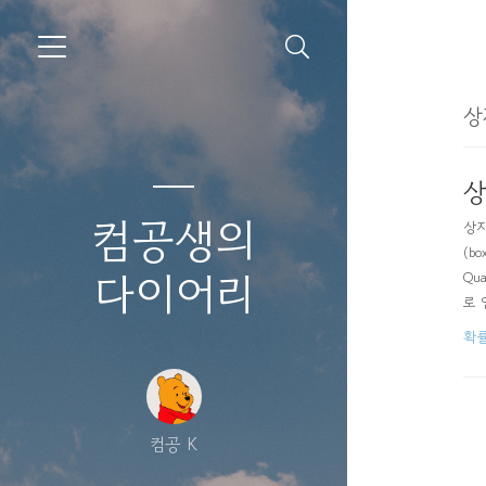
상
상
컴공생의
상자
(bo
다이어리
Qu
로 
운데
확
정렬
컴공 K