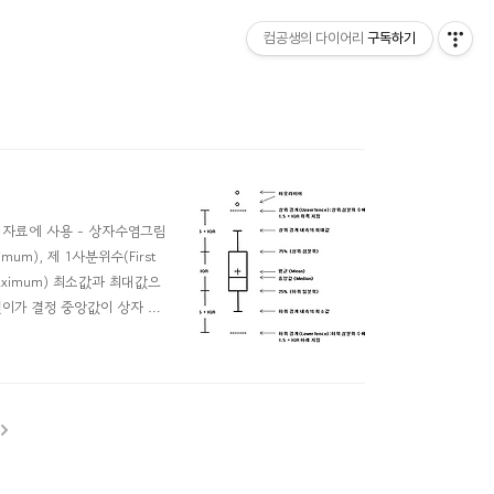
컴공생의 다이어리
구독하기
형 자료에 사용 - 상자수염그림
imum), 제 1사분위수(First
대값(Maximum) 최소값과 최대값으
길이가 결정 중앙값이 상자 가
 구분 가능 - 작성법 크기순 재