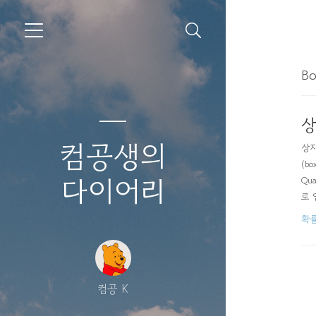
Bo
상
컴공생의
상자
(bo
다이어리
Qu
로 
운데
확
정렬
컴공 K