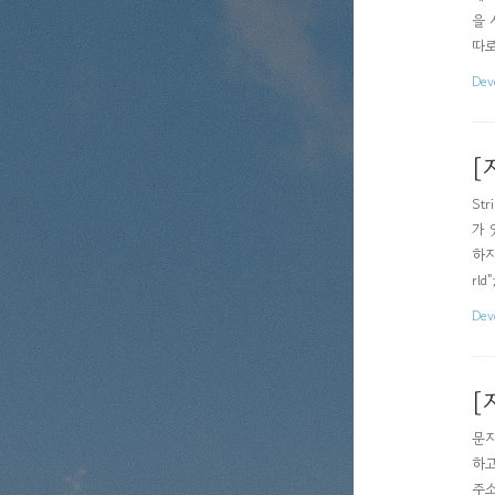
을 
따로
높아
Dev
규칙
아래
[자
Str
가 
하지 
rld
있는
Dev
[
문자
하고
주소의