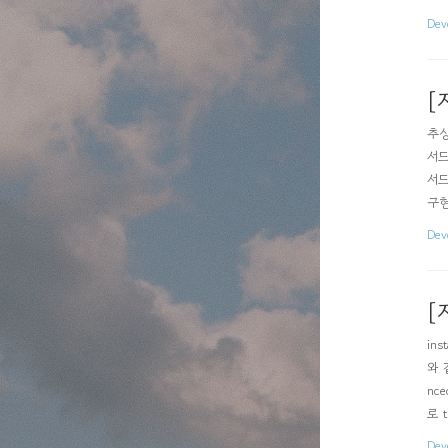
Dev
[
추상
서드
서드
구현
든 
Dev
[
in
와 
nc
로 
Dev