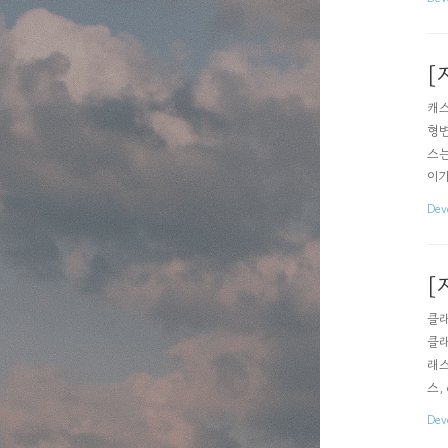
[
캐스
형변
스는
이기
n(S
Dev
[
클래
클래
래스
스,
사용
Dev
음 