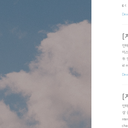
g c
Dev
[
인터
이스
두 인
id
Dev
[
인터
상 
nt
cha