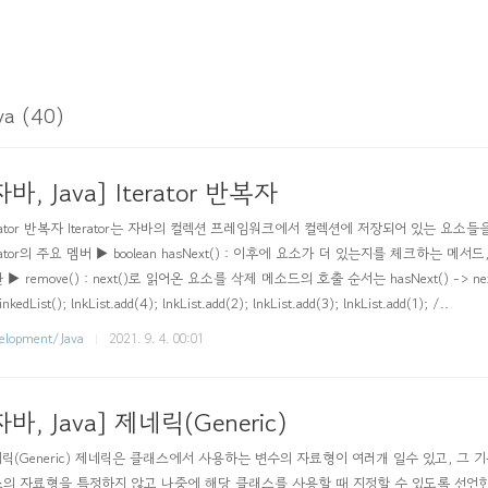
va (40)
자바, Java] Iterator 반복자
erator 반복자 Iterator는 자바의 컬렉션 프레임워크에서 컬렉션에 저장되어 있는 요소들
erator의 주요 멤버 ▶ boolean hasNext() : 이후에 요소가 더 있는지를 체크하는 메서
▶ remove() : next()로 읽어온 요소를 삭제 메소드의 호출 순서는 hasNext() -> next() ->
nkedList(); lnkList.add(4); lnkList.add(2); lnkList.add(3); lnkList.add(1); /..
elopment/Java
2021. 9. 4. 00:01
자바, Java] 제네릭(Generic)
릭(Generic) 제네릭은 클래스에서 사용하는 변수의 자료형이 여러개 일수 있고, 그 
의 자료형을 특정하지 않고 나중에 해당 클래스를 사용할 때 지정할 수 있도록 선언한다