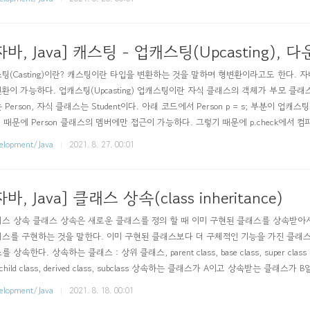
자바, Java] 캐스팅 - 업캐스팅(Upcasting), 다
팅(Casting)이란? 캐스팅이란 타입을 변환하는 것을 말하며 형변환이라고도 한다. 
환이 가능하다. 업캐스팅(Upcasting) 업캐스팅이란 자식 클래스의 객체가 부모 클
 Person, 자식 클래스는 Student이다. 아래 코드에서 Person p = s; 부분이 업캐스
 때문에 Person 클래스의 멤버에만 접근이 가능하다. 그렇기 때문에 p.check에서 컴파일 타임 
tring name){ this.nam..
elopment/Java
2021. 8. 27. 00:01
자바, Java] 클래스 상속(class inheritance)
스 상속 클래스 상속은 새로운 클래스를 정의 할 때 이미 구현된 클래스를 상속받아
스를 구현하는 것을 말한다. 이미 구현된 클래스보다 더 구체적인 기능을 가진 클래스
를 상속한다. 상속하는 클래스 : 상위 클래스, parent class, base class, super c
 child class, derived class, subclass 상속하는 클래스가 A이고 상속받는 클래스가 
해서 상속을 하면 된다. class B extends A { } * 주의 사항 * extends 키워드 
elopment/Java
2021. 8. 18. 00:01
상속을 구현하는 경우 상위 클래스는 하위..