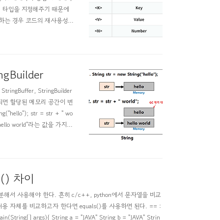
서 타입을 지정해주기 때문에
원하는 경우 코드의 재사용성이
은 아니다. 하지만 암묵적인
 제네릭은 클래스와 메서드에만
ngBuilder
ingBuffer, StringBuilder
번 생성되면 할당된 메모리 공간이 변
ello"); str = str + " wo
"hello world"라는 값을 가지고
s() 차이
구분해서 사용해야 한다. 흔히 c/c++, python에서 문자열을 비교
 자체를 비교하고자 한다면 equals()를 사용하면 된다. == :
tring[] args){ String a = "JAVA" String b = "JAVA" Strin