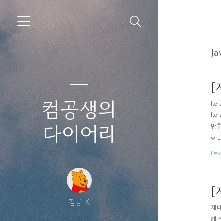
Ja
[
컴공생의
It
It
다이어리
반환 
w Li
Dev
[
컴공 K
제네
래스