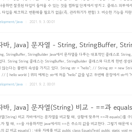
사용하면 잘못된 타입이 들어올 수 있는 것을 컴파일 단계에서 방지 2. 클래스 외부에
 타입을 체크하고 변환해줄 필요가 없음(즉, 관리하기가 편함) 3. 비슷한 기능을 지
짐 보통 제네릭은 위의 표의 타입들이 많이 사용된다. 무조건 위처럼 사용해야 하는 것
elopment/Java
2021. 9. 3. 00:01
이기 때문에 저런 형식으로 사용해주는 것이 좋다. 제네릭의 선언 및 생성 자바에서
와 같..
바, Java] 문자열 - String, StringBuffer, Stri
ing, StringBuffer, StringBuilder Java에서 문자열을 다루는 대표적인 클래스로 String, Str
있다. String String 클래스는 StringBuffer, StringBuilder 클래스와 다르게 한
않는다는 불변의 속성을 가지고 있다. String str = "hello"; // String str = new String("h
"; // [ hello world ] 위의 예제는 str에 처음 "hello" 값을 넣고 두번째 문장에서 str이 
 새로운 메모리 여역을 가리키게 변경되고 처음 ..
elopment/Java
2021. 9. 2. 00:01
자바, Java] 문자열(String) 비교 - ==과 equal
열(String) 비교 자바에서는 문자열을 비교할 때, 상황에 맞추어 ==과 equals()를 
자 할 때, ==을 사용하지만 java에서의 ==은 주소의 값을 비교한다. 그렇기 때문에 내용
 값 비교 equals() : 내용 자체를 비교 public class EqualsTest{ public static void main(S