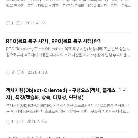
일을 복사함 - DEL : 파일을 삭제함 - TYPE : 파일의 내용을 표시함 - REN : 파일의
이름을 변경함 - MD : 디렉터리를 생성함 - CD : 동일한 드라이브에서 디렉터리의
위치를 변경함 - CLS : 화면의 내용을 지움 - ATTRIB : 파일의 속성을 변경함 - FI
작성시간
1
1
2021. 4. 29.
ND : 파일에서 문자열을 찾음 - CHKDSK : 디스크 상태를 점검함 - FORMAT : 디
스크 포면을 트랙과 섹터로 나누어 초기화함 - MOVE : 파일을 이동함 UNIX/LINU
X 기본 명령어 - cat : 파일 내용을 화면에 표시함 - cd : 디렉터리의 위치를 변경함
RTO(목표 복구 시간), RPO(목표 복구 시점)란?
- chmod : 파일의 보호 모드를 설정하여 파일의 사..
글 내용
RTO(Recovery Time Objective, 목표 복구 시간) 비상사태 또는 업무 중단 시
점으로부터 복구되어 가동될 때까지의 소요 시간을 의미 ex) 장애 발생 후 4시간 내
복구 가능 RPO(Recovery Point Objective, 목표 복구 시점) 비상사태 또는 업
무 중단 시점으로부터 데이터를 복구할 수 있는 기준점을 의미 ex) 장애 발생 전인
작성시간
3
0
2021. 4. 28.
지난 주 목요일에 백업시켜 둔 복원 시점으로 복구 가능 www.yes24.com/Produ
ct/Goods/97648303?OzSrank=2 2021 시나공 정보처리기사 실기 시나공
정보처리기사 실기는 NCS 학습 모듈을 가이드 삼아 자세한 설명과 충분한 예제를
객체지향(Object-Oriented) - 구성요소(객체, 클래스, 메시
더한 후 교재에 수록된 문제나 이론은 하나도 빼놓지 않고 이 분야에 전혀 기초가 없
지), 특징(캡슐화, 상속, 다형성, 연관성)
는 ..
글 내용
객체지향(Object-Oriented) - 객체지향은 소프트웨어의 각 요소들을 객체로 만
든 후, 객체들을 조립해서 소프트웨어를 개발하는 기법 - 구조적 기법의문제점으로
인한 소프트웨어 위기의 해결책으로 채택되어 사용되고 있음 - 소프트웨어의 재사용
작성시간
1
0
2021. 4. 25.
및 확장이 용이하여 고품질의 소프트웨어를 빠르게 개발할 수 있고 유지보수가 용이
객체지향 구성요소(객체, 클래스, 메시지) ▶ 객체(Object) - 객체는 데이터와 데이
터를 처리하기 위한 함수를 묶어 놓은 소프트웨어 모듈 데이터 객체가 가지고 있는