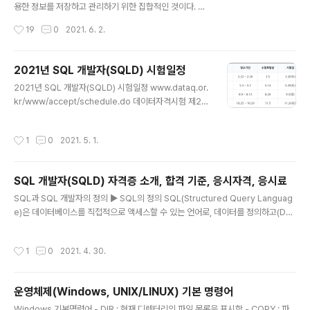
용한 정보를 저장하고 관리하기 위한 집합적인 것이다. 개
념, 사건, 장소 등의 명사(Things)이다. 속성(Attribute)
작성시간
19
0
2021. 6. 2.
= 컬럼 속성은 업무에서 필요로 하는 인스턴스로 의미상
더 이상 분리되지 않는 최소의 데이터 단위이다. 인스턴스(I
nstance) = 행 인스턴스는 데이터베이스에 저장된 데이
2021년 SQL 개발자(SQLD) 시험일정
터 내용의 전체 집합을 의미한다. https://m.blog.naver.
글 내용
2021년 SQL 개발자(SQLD) 시험일정 www.dataq.or.
com/clsrnclsrn95/222069240916 [SQLD] 엔터티
kr/www/accept/schedule.do 데이터자격시험 제23
인스턴스 속성 속성값 엔터티(Entity) 업무에서 관리해야
회 데이터분석 전문가(필기) 제31회 데이터분석 준전문가
하는 데이터 집합을 의미한다. 개념, 사건, 장소 등의 명사
10.11 ~ 10.15 10.22 11.6(토) 12.3 - www.dataq.or.k
(Things)이... blog.naver.com https://m.blog.nav
작성시간
1
0
2021. 5. 1.
r
e..
SQL 개발자(SQLD) 자격증 소개, 합격 기준, 응시자격, 응시료
글 내용
SQL과 SQL 개발자의 정의 ▶ SQL의 정의 SQL(Structured Query Languag
e)은 데이터베이스를 직접적으로 액세스할 수 있는 언어로, 데이터를 정의하고(Dat
a Definition), 조작하며(Data Manipulation), 조작한 결과를 적용하거나 취소할
수 있고(Transaction Control), 접근권한을 제어하는(Data Control) 처리들로
작성시간
1
0
2021. 4. 30.
구성된다. ▶ SQL 개발자의 정의 SQL 개발자(SQLD*, SQL Developer)란 데이
터베이스와 데이터 모델링에 대한 지식을 바탕으로 응용 소프트웨어를 개발하면서
데이터를 조작하고 추출하는데 있어서 정확하고 최적의 성능을 발휘하는 SQL을 작
운영체제(Windows, UNIX/LINUX) 기본 명령어
성할 수 있는 개발자를 말한다. SQL 개발자(SQLD) 자격시험의 과목 및..
글 내용
Windows 기본명령어 - DIR : 현재 디렉터리의 파일 목록을 표시함 - COPY : 파