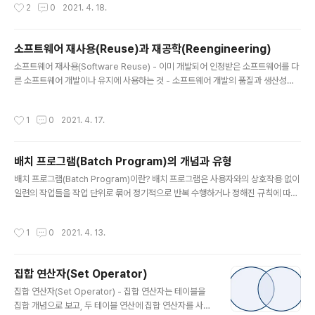
작성시간
2
0
2021. 4. 18.
원시 프로그램의 규모인 LOC에 의한 비용 산정 기법 - 개발할 소프트웨어의 규모(L
OC)을 예측한 후 이를 소프트웨어 종류에 따라 다르게 책정되는 비용 산정 방정식에
대입하여 비용을 산정 - 비용 산정 결과는 프로젝트를 완성하는 데 필요한 노력(Ma
소프트웨어 재사용(Reuse)과 재공학(Reengineering)
n-Month)으로 나타냄 - 보헴(Bohem)이 제안함 Putnam 모형 - Putnam 모형은
글 내용
소프트웨어 생명 주..
소프트웨어 재사용(Software Reuse) - 이미 개발되어 인정받은 소프트웨어를 다
른 소프트웨어 개발이나 유지에 사용하는 것 - 소프트웨어 개발의 품질과 생산성을
높이기 위한 방법 - 기존에 개발된 소프트웨어와 경험, 지식 등을 새로운 소프트웨어
에 적용함 - 소프트웨어 재사용 방법 합성 중심(Composition-Based, = 블록 구
작성시간
1
0
2021. 4. 17.
성 방법) : 전자 칩과 같은 소프트웨어 부품, 즉 블록을 만들어서 끼워 맞춰 소프트웨
어를 완성시키는 방법 생성 중심(Generation-Based, =패턴 구성 방법) : 추상화
형태로 써진 명세를 구체화하여 프로그램을 만드는 방법 소프트웨어 재공학(Softw
배치 프로그램(Batch Program)의 개념과 유형
are Reengineering) - 새로운 요구에 맞도록 기존 시스템을 이용하여 보다 나은
글 내용
시스템을 구축하..
배치 프로그램(Batch Program)이란? 배치 프로그램은 사용자와의 상호작용 없이
일련의 작업들을 작업 단위로 묶어 정기적으로 반복 수행하거나 정해진 규칙에 따라
일괄 처리하는 방법 배치 프로그램 유형 유형 설명 이벤트 배치 사전에 정의해 둔 조
건 충족시 자동으로 실행 온디맨드 배치 사용자의 명시적 요구가 있을 때마다 실행
작성시간
1
0
2021. 4. 13.
정기 배치 정해진 시점(주로 야간)에 정기적으로 실행 참고 www.yes24.com/Pr
oduct/Goods/97783172?OzSrank=1 수제비 정보처리기사 실기 1권+2권 합
본세트(2021) NCS 반영! 출제기준 전면개편NCS 기반 반영 문제(예상문제, 단원
집합 연산자(Set Operator)
종합문제, 모의고사, 2020년 기출문제) 수록 수제비는 합격만을 위한 다양한 학습
글 내용
콘텐츠 제공 -첫째! NCS 기..
집합 연산자(Set Operator) - 집합 연산자는 테이블을
집합 개념으로 보고, 두 테이블 연산에 집합 연산자를 사용