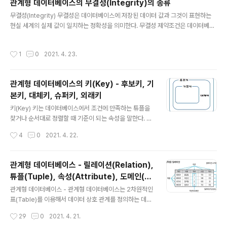
관계형 데이터베이스의 무결성(Integrity)의 종류
정보로, 속성이나 상태, 분류 등 함수 객체가 수행하는 기능으로 객체가 갖는 데이터
글 내용
무결성(Integrity) 무결성은 데이터베이스에 저장된 데이터 값과 그것이 표현하는
를 처리하는 알고리즘 객체의 상태를 참조하거나 변경하는 수단 ▶ 클래스(Class) -
현실 세계의 실제 값이 일치하는 정확성을 의미한다. 무결성 제약조건은 데이터베이
클래스는 공통된 속성과 연산을 갖는 객체의 ..
스에 들어 있는 데이터의 정확성을 보장하기 위해 부정확한 자료가 데이터베이스 내
에 저장되는 것을 방지하기 위한 제약 조건을 말한다. 무결성의 종류 ▶ 개체 무결성
작성시간
1
0
2021. 4. 23.
기본 테이블의 기본키를 구성하는 어떤 속성도 Null값이나 중복된 값을 가질 수 없다
는 규정 ▶ 참조 무결성 외래키 값은 Null이거나 참조 릴레이션의 기본키 값과 동일
해야 함 (즉, 릴레이션은 참조할 수 없는 외래키 값을 가질 수 없다는 규정) ▶ 도메인
관계형 데이터베이스의 키(Key) - 후보키, 기
무결성 주어진 속성 값이 정의된 도메인에 속한 값이어야 한다는 규정 ▶ 사용자 정
본키, 대체키, 슈퍼키, 외래키
의 무결성 속성 값들이 사용자가 정의한 제약조건..
글 내용
키(Key) 키는 데이터베이스에서 조건에 만족하는 튜플을
찾거나 순서대로 정렬할 때 기준이 되는 속성을 말한다. 키
의 종류로는 후보키(Candidate Key), 기본키(Primary
작성시간
4
0
2021. 4. 22.
key), 대체키(Alternate Key), 슈퍼키(Super Key), 외
래키(Foreign Key)가 있다. 후보키(Candidate Key) 후
보키는 릴레이션을 구성하는 속성들 중에서 튜플을 유일하
관계형 데이터베이스 - 릴레이션(Relation),
게 식별하기 위해 사용되는 속성들의 부분집합이다. 기본
튜플(Tuple), 속성(Attribute), 도메인(D
키로 사용할 수 있는 속성들을 말한다. 후보키는 유일성과
글 내용
omain)
최소성을 모두 만족시켜야 한다. 유일성 (Unique) 하나의
관계형 데이터베이스 - 관계형 데이터베이스는 2차원적인
키 값으로 하나의 튜플만을 유일하게 식별할 수 있어야 함
표(Table)를 이용해서 데이터 상호 관계를 정의하는 데이
최소성 (Minimality) 키를 구성하는 속성 하나를 제거하면
터베이스 - 개체(Entity)와 관계(Relationship)를 모두
작성시간
29
0
2021. 4. 21.
유일하게 식별할 수 없도록 ..
릴레이션(Relation)이라는 표(Table)로 표현하기 때문에