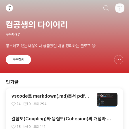
검색하기
티스토리
컴공생의 다이어리
구독자
97
공부하고 있는 내용이나 궁금했던 내용 정리하는 블로그 😊
구독하기
신고하기 레이어
열기
인기글
vscode로 markdown(.md)문서 pdf로
변환
24
0
조회
294
결합도(Coupling)와 응집도(Cohesion)의 개념과 특
징, 유형
28
0
조회
141