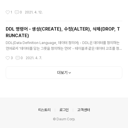
하는 방식 - 집합 연산자는 2개 이상의 질의 결과를 연결하
여 하나로 결합하는 방식을 사용 집합 연산자 구성도 설명
작성시간
1
0
2021. 4. 12.
UNION 중복 레코드를 제외 중복 행이 제거된 쿼리 결과를
반환하는 집합 연산자 UNION ALL 중복 레코드도 허용
중복 행이 제거되지 않은 쿼리 결과를 반환하는 집합 연산
DDL 명령어 - 생성(CREATE), 수정(ALTER), 삭제(DROP, T
자 INTERSECT 중복 레코드만 포함 두 쿼리 결과에 공통
RUNCATE)
적으로 존재하는 결과를 반환하는 집합 연산자 MINUS 비
글 내용
교 레코드 제외 첫 쿼리에 있고 두번째 쿼리에는 없는 결과
DDL(Data Definition Language, 데이터 정의어) - DDL은 데이터를 정의하는
를 반환하는 집합 연산자 참고 www.yes24.com/Prod
언어로서 '데이터를 담는 그릇을 정의하는 언어' - 테이블과 같은 데이터 고조를 정의
uct/Goods/97783172?OzSrank=1 수제비 정..
하는 데 사용되는 명령어들로 특정 구조를 생성, 변경, 삭제, 이름을 바꾸는 데이터 구
작성시간
3
0
2021. 4. 7.
조와 관련된 명령어들 DDL 명령어 DDL 명령어는 CREATE, ALTER, DROP, TR
UNCATE가 있다. 구분 DDL 명령어 설명 생성 CREATE 데이터베이스 오브젝트
생성하는 명령어 수정 ALTER 데이터베이스 오브젝트 변경하는 명령어 삭제 DRO
더보기
P 데이터베이스 오브젝트 삭제하는 명령어 TRUNCATE 데이터베이스 오브젝트 내
용 삭제하는 명령어 생성(CREATE) ▶ CREATE TABLE - CREATE TABLE은
테이블을..
의안내
티스토리
로그인
고객센터
© Daum Corp.