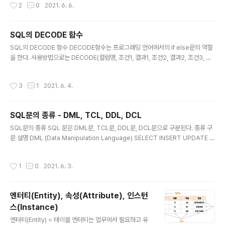
작성시간
2
0
2021. 6. 6.
환 NULLIF 두개의 값이 같으면 NULL을 같지 않으면 첫번째 값을 반환하는 함수 N
ULLIF(exp1,exp2)은 exp1과 exp2가 같으면 NULL을 같지 않으면 exp1을 반
환 COALESCE NULL이 아닌 최초의 인자 값을 반환하는 함수 COALESCE(exp
SQL의 DECODE 함수
1,exp2,exp3,...)은 exp1부터 그 뒤로 차례대..
글 내용
SQL의 DECODE 함수 DECODE함수는 프로그래밍 언어에서의 if else문의 역할
을 한다. 사용방법으로는 DECODE(컬럼명, 조건1, 결과1, 조건2, 결과2, 조건3, 결
과3, ....)와 같이 사용하면 된다. 예를들어 DECODE(연예인, '유재석', '놀면뭐하니',
'강호동', '아는형님','프로그램X')이라고 가정해보자. 이 예에서 DECODE함수는 연
작성시간
3
1
2021. 6. 4.
예인이 유재석이면 '놀면뭐하니'를 반환하고 강호동이라면 '아는형님'을 반환하며 유
재석과 강호동이 아닌 연예인은 '프로그램X'를 반환한다. DECODE(컬럼명, 조건1,
결과1, 조건2, 결과2, 조건3, 결과3, ....) # example DECODE(연예인, '유재석',
SQL문의 종류 - DML, TCL, DDL, DCL
'놀면뭐하니', '강호동', '아는형님','프로그램X') https..
글 내용
SQL문의 종류 SQL 문은 DML문, TCL문, DDL문, DCL문으로 구분된다. 종류 구
문 설명 DML (Data Manipulation Language) SELECT INSERT UPDATE D
ELETE MERGE 테이블에 저장된 데이터를 조작(조회, 입력, 수정, 삭제)하기 위한
구문 TCL (Transaction Control Language) COMMIT ROLLBACK SAVEP
작성시간
1
0
2021. 6. 3.
OINT DML문에 의한 데이터의 변경 사항을 데이터베이스에 영구히 반영하거나 취
소하기 위해 트랜잭션을 제어하는 구문 DDL (Data Definition Language) CRE
ATE ALTER DROP RENAME TRUNCATE 테이블, 인덱스와 같은 데이터베이
엔터티(Entity), 속성(Attribute), 인스턴
스 오브젝트의 구조를 정의(생성, 변경, 삭제)하기 ..
스(Instance)
글 내용
엔터티(Entity) = 테이블 엔터티는 업무에서 필요하고 유